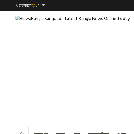
কলকাতা
২৭°সে