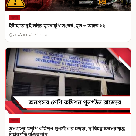
রাজ্য
ইটাহারে দুই লরির মুখোমুখি সংঘর্ষ, মৃত ৩ আহত ১২
৭/৮/২০২৬
1 মিনিট পড়া
রাজ্য
অনগ্রসর শ্রেণি কমিশন পুনর্গঠন রাজ্যের, দায়িত্বে অবসরপ্রাপ্ত
বিচারপতি রঞ্জিত বাগ