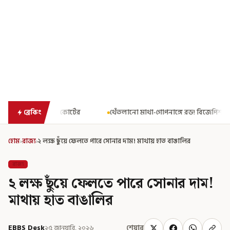
থেঁতলানো মাথা-গোপনাঙ্গে রড! বিজেপিশাসিত অসমে নাবালিকার নৃশংস
ব্রেকিং
হোম
›
রাজ্য
›
২ লক্ষ ছুঁয়ে ফেলতে পারে সোনার দাম! মাথায় হাত বাঙালির
রাজ্য
২ লক্ষ ছুঁয়ে ফেলতে পারে সোনার দাম!
মাথায় হাত বাঙালির
EBBS Desk
২৫ জানুয়ারি, ২০২৬
শেয়ার