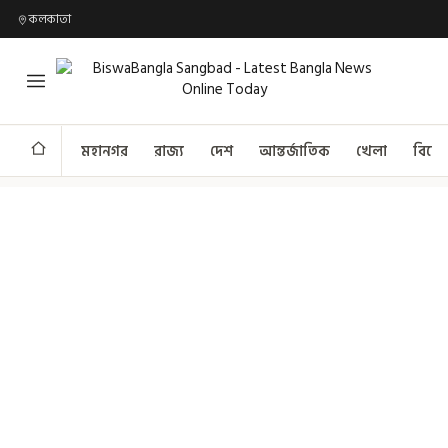
কলকাতা
মহানগর
রাজ্য
দেশ
আন্তর্জাতিক
খেলা
বিনো