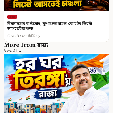
রাজ্য
বিধানসভায় কণ্ঠরোধ, কুণালের মামলা কোর্টের লিস্টে
আসতেই চাঞ্চল্য
৬/৮/২০২৬
1 মিনিট পড়া
More from রাজ্য
View All →