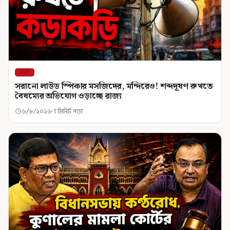
রাজ্য
সরানো লাউড স্পিকার মসজিদের, মন্দিরেও! শব্দদূষণ রুখতে
বৈষম্যের অভিযোগ ওড়াচ্ছে রাজ্য
৬/৮/২০২৬
1 মিনিট পড়া