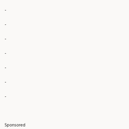
-
-
-
-
-
-
-
Sponsored