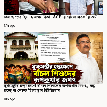
বিল ছাড়ের 'ঘুষ' ২ লক্ষ টাকা! ACB-র জালে সরকারি কর্মী
17h ago
মুখ্যমন্ত্রীর হস্তক্ষেপে বাঁচল শিশুদের রূপকথার জগৎ, বন্ধ
হচ্ছে না নেহরু চিলড্রেন্স মিউজিয়াম
18h ago