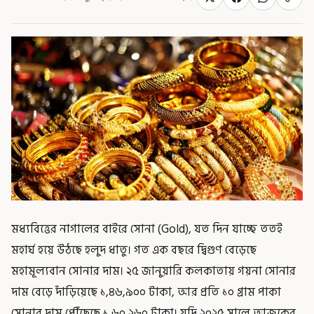
মধ্যবিত্তের নাগালের বাইরে সোনা (Gold), যত দিন যাচ্ছে ততই
মহার্ঘ হয়ে উঠছে হলুদ ধাতু। গত এক বছরে দ্বিগুণ বেড়েছে
মহামূল্যবান সোনার দাম। ২৫ জানুয়ারি কলকাতায় গয়না সোনার
দাম বেড়ে দাঁড়িয়েছে ১,৪৬,৯০০ টাকা, আর প্রতি ১০ গ্রাম পাকা
সোনার দাম পৌঁছেছে ১,৬০,২৬০ টাকা। যদি ২০২৫ সালে আজকের