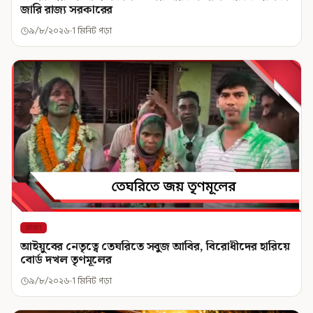
জারি রাজ্য সরকারের
৯/৮/২০২৬
1 মিনিট পড়া
রাজ্য
আইয়ুবের নেতৃত্বে তেঘরিতে সবুজ আবির, বিরোধীদের হারিয়ে
বোর্ড দখল তৃণমূলের
৯/৮/২০২৬
1 মিনিট পড়া