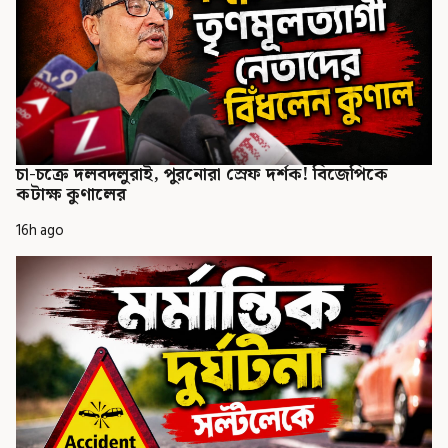
চা-চক্রে দলবদলুরাই, পুরনোরা স্রেফ দর্শক! বিজেপিকে
কটাক্ষ কুণালের
16h ago