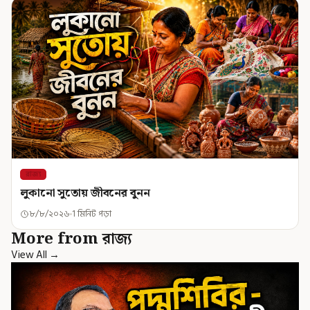
রাজ্য
লুকানো সুতোয় জীবনের বুনন
৮/৮/২০২৬
1 মিনিট পড়া
More from রাজ্য
View All →