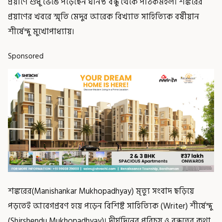
প্রয়াণে শুধু ভেঙে পড়েছেন ঘনিষ্ঠ বন্ধু থেকে পাঠকমহল। শঙ্করের
প্রয়াণের খবরে স্মৃতি মেদুর আরেক বিখ্যাত সাহিত্যিক বর্ষীয়ান
শীর্ষেন্দু মুখোপাধ্যায়।
Sponsored
শঙ্করের(Manishankar Mukhopadhyay) মৃত্যু সংবাদ ছড়িয়ে
পড়তেই আবেগপ্রবণ হয়ে পড়েন বিশিষ্ট সাহিত্যিক (Writer) শীর্ষেন্দু
(Shirshendu Mukhopadhyay)। দীর্ঘদিনের পরিচয় ও বন্ধুত্বের কথা