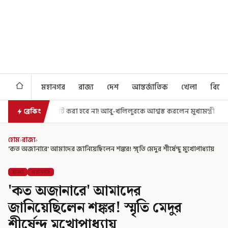
মহানগর
রাজ্য
দেশ
আন্তর্জাতিক
খেলা
বিনো
া হবে না! আবু-খলিলুরকে আশ্বস্ত করলেন মুখ্যমন্ত্রী
এগিয়ে গেল আরও একধাপ, 
ব্রেকিং
হোম
›
রাজ্য
›
'কত অজানারে' আমাদের জানিয়েছিলেন শঙ্কর! স্মৃতি মেদুর শীর্ষেন্দু মুখোপাধ্যায়
রাজ্য
মহানগর
'কত অজানারে' আমাদের
জানিয়েছিলেন শঙ্কর! স্মৃতি মেদুর
শীর্ষেন্দু মুখোপাধ্যায়