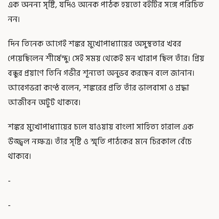
এক অনন্য সৃষ্টি, যদিও অনেক পাঠক হয়তো বইটির সঙ্গে পরিচিত
নন।
দিন তিনেক আগেই শঙ্কর মুখোপাধ্যায়ের অসুস্থতার খবর
পেয়েছিলেন শীর্ষেন্দু। সেই সময় থেকেই মন খারাপ ছিল তাঁর। প্রিয়
বন্ধুর প্রয়াণে তিনি গভীর শূন্যতা অনুভব করছেন বলে জানান।
আবেগভরা কণ্ঠে বলেন, শঙ্করের প্রতি তাঁর ভালবাসা ও শ্রদ্ধা
আজীবন অটুট থাকবে।
শঙ্কর মুখোপাধ্যায়ের চলে যাওয়ায় বাংলা সাহিত্য হারাল এক
উজ্জ্বল নক্ষত্র। তাঁর সৃষ্টি ও স্মৃতি পাঠকের মনে চিরকাল বেঁচে
থাকবে।
-
-