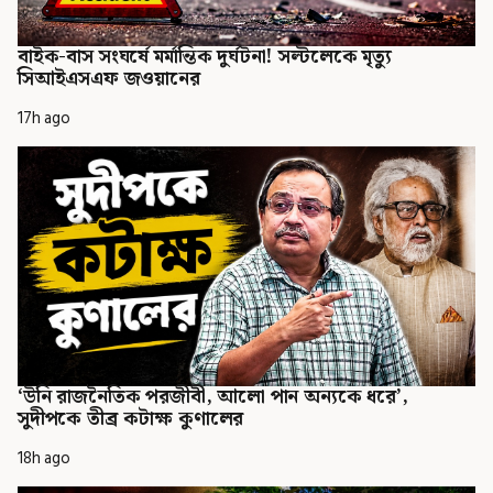
বাইক-বাস সংঘর্ষে মর্মান্তিক দুর্ঘটনা! সল্টলেকে মৃত্যু
সিআইএসএফ জওয়ানের
17h ago
‘উনি রাজনৈতিক পরজীবী, আলো পান অন্যকে ধরে’,
সুদীপকে তীব্র কটাক্ষ কুণালের
18h ago