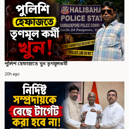
পুলিশ হেফাজতে খুন তৃণমূলকর্মী
20h ago