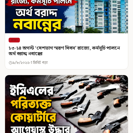
রাজ্য
১৩-১৪ অগস্ট ‘দেশভাগ স্মরণ দিবস’ রাজ্যে, কর্মসূচি পালনে
অর্থ বরাদ্দ নবান্নের
৯/৮/২০২৬
1 মিনিট পড়া