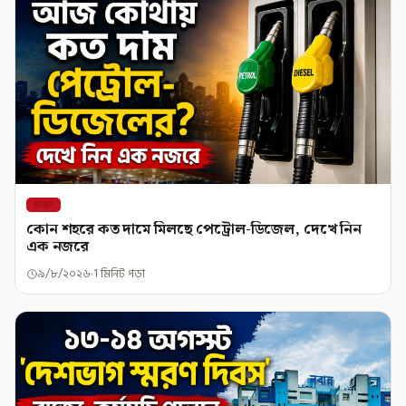
রাজ্য
কোন শহরে কত দামে মিলছে পেট্রোল-ডিজেল, দেখে নিন
এক নজরে
৯/৮/২০২৬
1 মিনিট পড়া