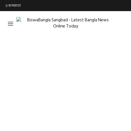
কলকাতা