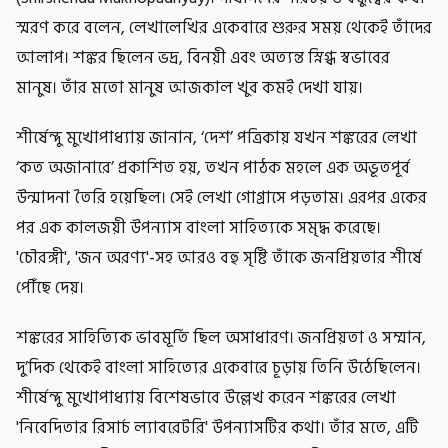
স্মরণ করে বলেন, লেখালেখির একেবারে শুরুর সময় থেকেই তাঁদের
আলাপ। শঙ্কর ছিলেন ভদ্র, বিনয়ী এবং অত্যন্ত স্নিগ্ধ স্বভাবের
মানুষ। তাঁর মতো মানুষ আজকাল খুব কমই দেখা যায়।
শীর্ষেন্দু মুখোপাধ্যায় জানান, ‘দেশ’ পত্রিকায় যখন শঙ্করের লেখা
‘কত অজানারে’ প্রকাশিত হয়, তখন পাঠক মহলে এক অভূতপূর্ব
উন্মাদনা তৈরি হয়েছিল। সেই লেখা গোগ্রাসে পড়তাম। এরপর একের
পর এক কালজয়ী উপন্যাস বাংলা সাহিত্যকে সমৃদ্ধ করেছে।
'চৌরঙ্গী', 'জন অরণ্য'-সহ আরও বহু সৃষ্টি তাঁকে জনপ্রিয়তার শীর্ষে
পৌঁছে দেয়।
শঙ্করের সাহিত্যিক ভাবমূর্তি ছিল অসাধারণ। জনপ্রিয়তা ও সম্মান,
দু’দিক থেকেই বাংলা সাহিত্যের একেবারে চূড়ায় তিনি উঠেছিলেন।
শীর্ষেন্দু মুখোপাধ্যায় বিশেষভাবে উল্লেখ করেন শঙ্করের লেখা
'নিবেদিতার রিসার্চ ল্যাবরেটরি' উপন্যাসটির কথা। তাঁর মতে, এটি