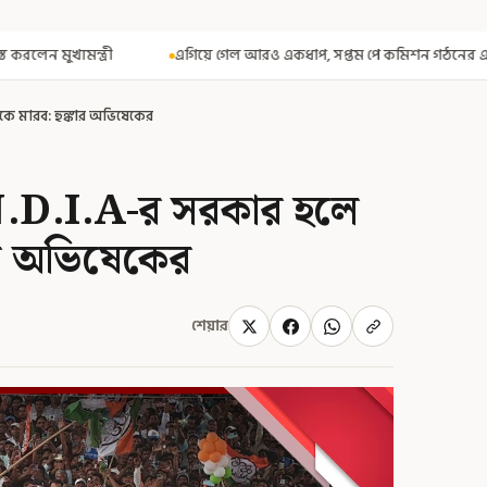
গিয়ে গেল আরও একধাপ, সপ্তম পে কমিশন গঠনের একাধিক শর্ত ঘোষণা করে বিজ্ঞপ্তি 
ুকে মারব: হুঙ্কার অভিষেকের
I.N.D.I.A-র সরকার হলে
কার অভিষেকের
শেয়ার