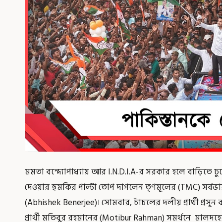
মমতা বন্দ্যোপাধ্যায় আর I.N.D.I.A-র সরকার হলে বাড়িতে ঢুক
দেওয়ার হুমকির পাল্টা তোপ দাগলেন তৃণমূলের (TMC) সর্বভা
(Abhishek Benerjee)। সোমবার, চাঁচলের দলীয় প্রার্থী প্রসূন বন
প্রার্থী মতিবুর রহমানের (Motibur Rahman) সমর্থনে মালদহের