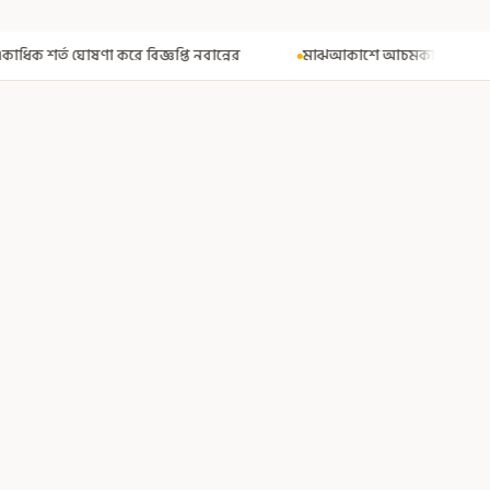
নবান্নের
মাঝআকাশে আচমকা প্রবল ঝাঁকুনি! এয়ার ইন্ডিয়ার উড়ানে আত