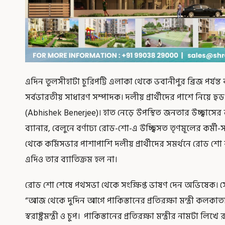
এদিন তুলসীহাটা চুরিপট্টি এলাকা থেকে ভবানীপুর ব্রিজ পর
সর্বভারতীয় সাধারণ সম্পাদক। দলীয় প্রার্থীদের পাশে নিয়ে
(Abhishek Benerjee)। হাত নেড়ে উপস্থিত জনতার উচ্ছ্বাসের
ব্যানার, বেলুনে বর্ণাঢ্য রোড-শো-এ উচ্ছ্বিসত তৃণমূলের কর্ম
থেকে কর্মিসভার পাশাপাশি দলীয় প্রার্থীদের সমর্থনে রোড শ
এদিও তার ব্যাতিক্রম হল না।
রোড শো শেষে পথসভা থেকে সংক্ষিপ্ত ভাষণ দেন অভিষেক। স
“আজ থেকে দুদিন আগে পাকিস্তানের প্রতিরক্ষা মন্ত্রী কলকাতা উ
স্বরাষ্ট্রমন্ত্রী ও চুপ। পাকিস্তানের প্রতিরক্ষা মন্ত্রীর নামটা ল