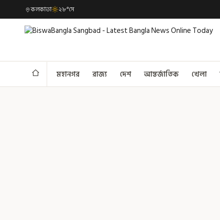
কলকাতা
২৮°সে
মহানগর
রাজ্য
দেশ
আন্তর্জাতিক
খেলা