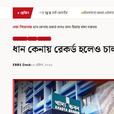
ব ক্ষুব্ধ হাই কোর্টের
থেঁতলানো মাথা-গোপনাঙ্গে রড! বিজেপিশাসিত অ
ব্রেকিং
হোম
›
শিরোনাম
›
ধান কেনায় রেকর্ড হলেও চাল-চিন্তায় খাদ্য দফতর
শিরোনাম
রাজ্য
গুরুত্বপূর্ণ
ধান কেনায় রেকর্ড হলেও চাল
EBBS Desk
১৩ এপ্রিল, ২০২৬