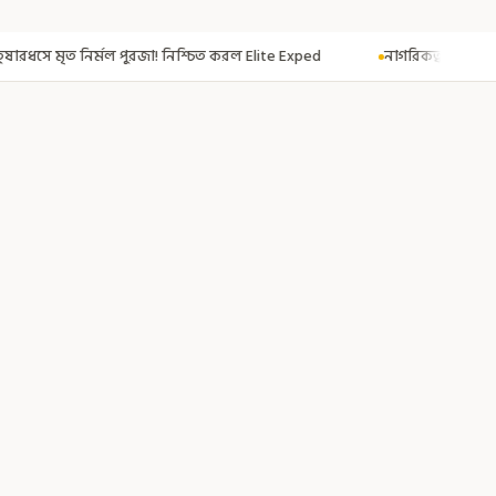
া! নিশ্চিত করল Elite Exped
নাগরিকত্ব দিতেই CAA! ৩০০ মতুয়াকে নাগরিকত্বের