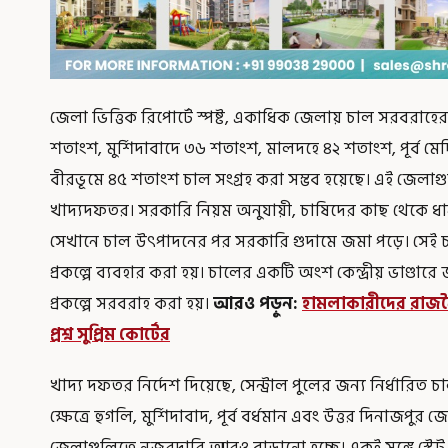
জেলা ভিত্তিক রিপোর্টে স্পষ্ট, একাধিক জেলায় চাল সরবরাহের
শতাংশ, মুর্শিদাবাদে ৩৬ শতাংশ, মালদহে ৪২ শতাংশ, পূর্ব 
বীরভূমে ৪৫ শতাংশ চাল সংগ্রহ করা সম্ভব হয়েছে। এই জেলাগ
খাদ্যদফতর। সরকারি নিয়ম অনুযায়ী, চাষিদের কাছ থেকে ধান 
সেখানে চাল উৎপাদনের পর সরকারি গুদামে জমা পড়ে। সেই চাল
প্রকল্পে ব্যবহার করা হয়। চালের একটি অংশ কেন্দ্রীয় ভাণ্ডা
প্রকল্পে সরবরাহ করা হয়।
আরও পড়ুন:
হামলাকারীদের রাজন
প্রশ্ন সুপ্রিম কোর্টের
খাদ্য দফতর নির্দেশ দিয়েছে, সেন্ট্রাল পুলের জন্য নির্ধারিত 
ক্ষেত্রে হুগলি, মুর্শিদাবাদ, পূর্ব বর্ধমান এবং উত্তর দিনাজ
জেলাগুলিতে নজরদারি আরও বাড়ানো হচ্ছে। একই সঙ্গে স্টে