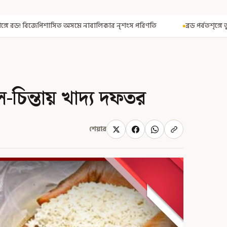
সমে নাবালিকার নৃশংস পরিণতি
ব্রড পর্বতশৃঙ্গে তুষারধসে মৃত নির্মল পুরজ
-চিন্তায় খাদ্য দফতর
শেয়ার