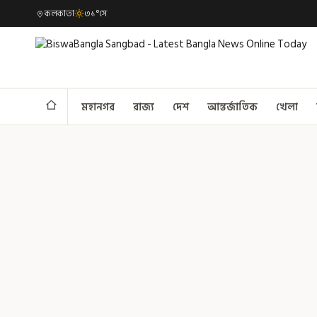
কলকাতা
৩১°সে
মহানগর
রাজ্য
দেশ
আন্তর্জাতিক
খেলা