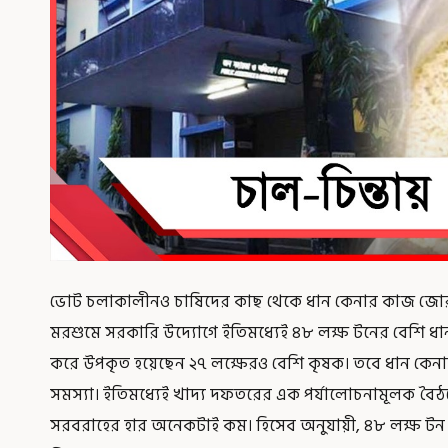
ভোট চলাকালীনও চাষিদের কাছ থেকে ধান কেনার কাজ জোরক
মরশুমে সরকারি উদ্যোগে ইতিমধ্যেই ৪৮ লক্ষ টনের বেশি ধান 
করে উপকৃত হয়েছেন ২৭ লক্ষেরও বেশি কৃষক। তবে ধান কেনা
সমস্যা। ইতিমধ্যেই খাদ্য দফতরের এক পর্যালোচনামূলক বৈঠ
সরবরাহের হার অনেকটাই কম। হিসেব অনুযায়ী, ৪৮ লক্ষ টন ধ