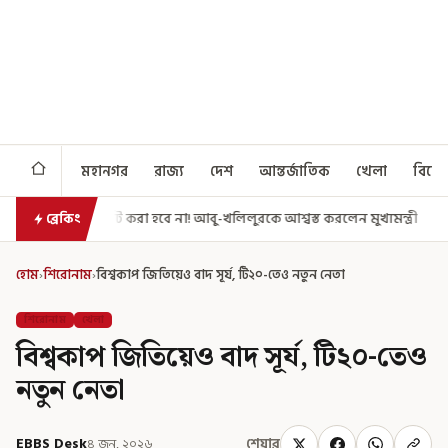
মহানগর
রাজ্য
দেশ
আন্তর্জাতিক
খেলা
বিনো
 হবে না! আবু-খলিলুরকে আশ্বস্ত করলেন মুখ্যমন্ত্রী
এগিয়ে গেল আরও একধাপ, স
ব্রেকিং
হোম
›
শিরোনাম
›
বিশ্বকাপ জিতিয়েও বাদ সূর্য, টি২০-তেও নতুন নেতা
শিরোনাম
খেলা
বিশ্বকাপ জিতিয়েও বাদ সূর্য, টি২০-তেও
নতুন নেতা
EBBS Desk
৪ জুন, ২০২৬
শেয়ার