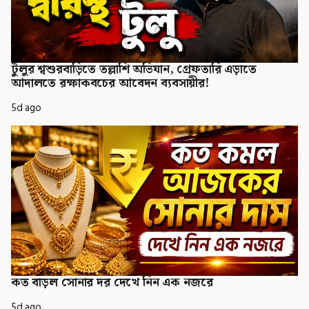
টুলুর শ্বশুরবাড়িতে তল্লাশি অভিযান, গ্রেফতারি এড়াতে
আদালতে রক্ষাকবচের আবেদন ব্যবসায়ীর!
5d ago
কত বাড়ল সোনার দর দেখে নিন এক নজরে
5d ago