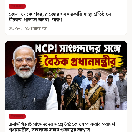
শিরোনাম
জেলা থেকে শহর, রাজ্যের সব সরকারি স্বাস্থ্য প্রতিষ্ঠানে
নীরবতা পালনে অভয়া- স্মরণ
৯/৮/২০২৬
1 মিনিট পড়া
শিরোনাম
এনসিপিআই সাংসদদের সঙ্গে বৈঠকে যোগা করার পরামর্শ
প্রধানমন্ত্রীর, সকলকে সমান গুরুত্বের আশ্বাস