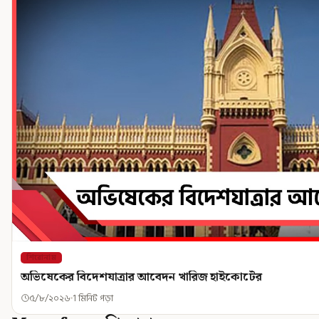
শিরোনাম
অভিষেকের বিদেশযাত্রার আবেদন খারিজ হাইকোর্টের
৫/৮/২০২৬
1 মিনিট পড়া