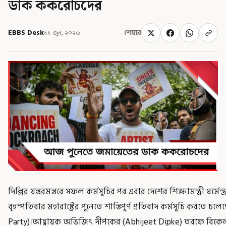
ডাক ককরোচদের
EBBS Desk
১১ জুন, ২০২৬
শেয়ার
দিল্লির যন্তরমন্তরে সফল কর্মসূচির পর এবার দেশের শিক্ষামন্ত্রী ধর্মেন্
বৃহস্পতিবার মহারাষ্ট্রের পুনেতে শান্তিপূর্ণ প্রতিবাদ কর্মসূচি করত
Party)।আহ্বায়ক অভিজিৎ দীপকের (Abhijeet Dipke) তরফে বিকেল ৪