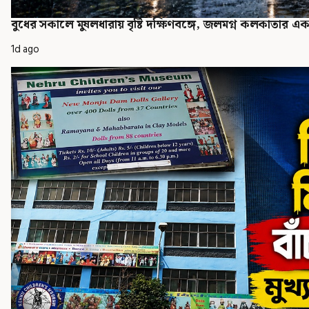
বুধের সকালে মুষলধারায় বৃষ্টি দক্ষিণবঙ্গে, জলমগ্ন কলকাতার একা
1d ago