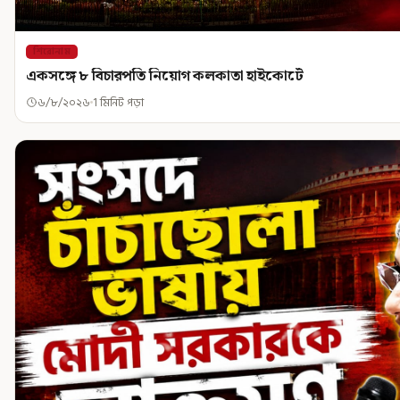
শিরোনাম
একসঙ্গে ৮ বিচারপতি নিয়োগ কলকাতা হাইকোর্টে
৬/৮/২০২৬
1 মিনিট পড়া