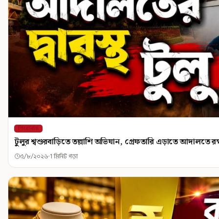
শিরোনাম
টুলুর শ্বশুরবাড়িতে তল্লাশি অভিযান, গ্রেফতারি এড়াতে আদালতে 
৫/৮/২০২৬
1 মিনিট পড়া