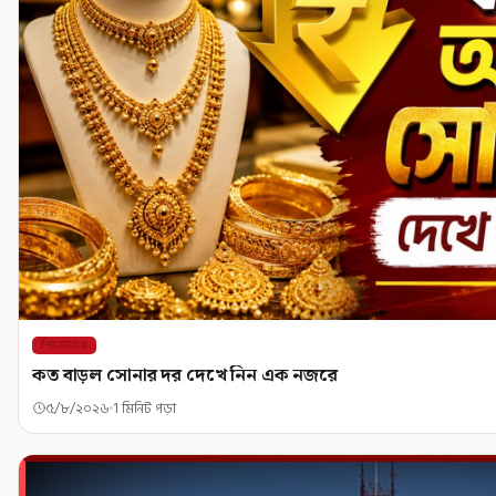
শিরোনাম
কত বাড়ল সোনার দর দেখে নিন এক নজরে
৫/৮/২০২৬
1 মিনিট পড়া