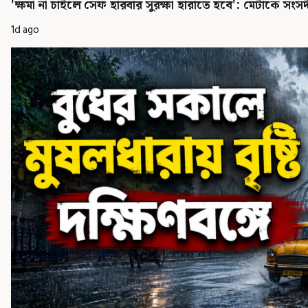
'ক্ষমা না চাইলে সেফ হারবার সুরক্ষা হারাতে হবে': মেটাকে সংসদী
1d ago