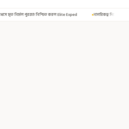
্চিত করল Elite Exped
নাগরিকত্ব দিতেই CAA! ৩০০ মতুয়াকে নাগরিকত্বের সার্ট