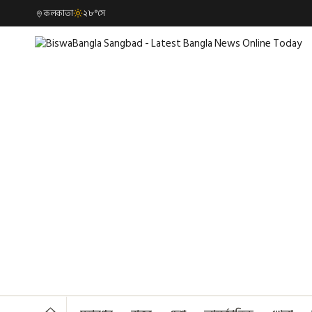
কলকাতা
২৮°সে