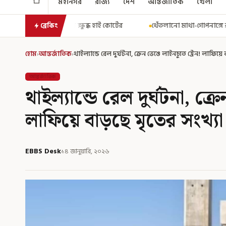
মহানগর
রাজ্য
দেশ
আন্তর্জাতিক
খেলা
ব্ধ হাই কোর্টের
থেঁতলানো মাথা-গোপনাঙ্গে রড! বিজেপিশাসিত অসমে না
ব্রেকিং
হোম
›
আন্তর্জাতিক
›
থাইল্যান্ডে রেল দুর্ঘটনা, ক্রেন ভেঙে লাইনচ্যুত ট্রেন! লাফিয়ে
আন্তর্জাতিক
থাইল্যান্ডে রেল দুর্ঘটনা, ক্র
লাফিয়ে বাড়ছে মৃতের সংখ্যা
EBBS Desk
১৪ জানুয়ারি, ২০২৬