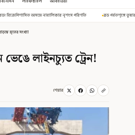
বিনোদন
লাইফস্টাইল
আবহাওয়া
বালিকার নৃশংস পরিণতি
ব্রড পর্বতশৃঙ্গে তুষারধসে মৃত নির্মল পুরজা! নিশ
 বাড়ছে মৃতের সংখ্যা
েন ভেঙে লাইনচ্যুত ট্রেন!
শেয়ার