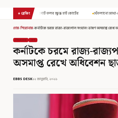
লব ক্ষুব্ধ হাই কোর্টের
থেঁতলানো মাথা-গোপনাঙ্গে রড! বিজেপিশাসিত অ
ব্রেকিং
হোম
›
শিরোনাম
›
কর্নাটকে চরমে রাজ্য-রাজ্যপাল সংঘাত! ভাষণ অসমাপ্ত রেখে
শিরোনাম
দেশ
কর্নাটকে চরমে রাজ্য-রাজ্
অসমাপ্ত রেখে অধিবেশন ছ
EBBS DESK
২২ জানুয়ারি, ২০২৬