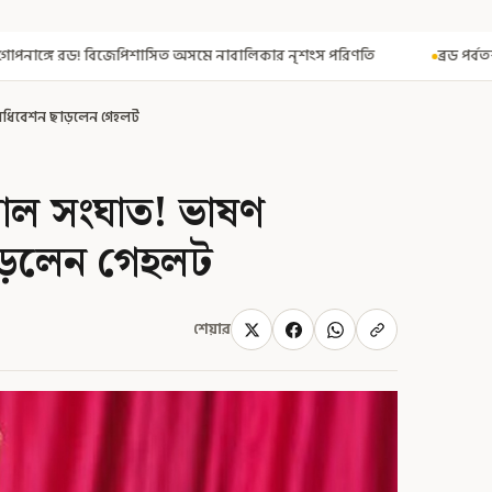
সমে নাবালিকার নৃশংস পরিণতি
ব্রড পর্বতশৃঙ্গে তুষারধসে মৃত নির্মল পুর
 অধিবেশন ছাড়লেন গেহলট
যপাল সংঘাত! ভাষণ
াড়লেন গেহলট
শেয়ার