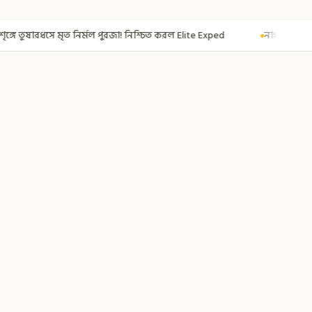
জা! নিশ্চিত করল Elite Exped
নাগরিকত্ব দিতেই CAA! ৩০০ মতুয়াকে নাগরিকত্বে