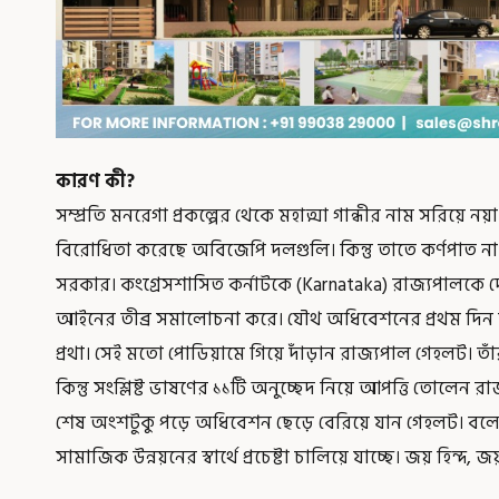
কারণ কী
?
সম্প্রতি মনরেগা প্রকল্পের থেকে মহাত্মা গান্ধীর নাম সরিয়ে নয়
বিরোধিতা করেছে অবিজেপি দলগুলি। কিন্তু তাতে কর্ণপাত ন
সরকার। কংগ্রেসশাসিত কর্নাটকে (Karnataka) রাজ্যপালকে দ
আইনের তীব্র সমালোচনা করে। যৌথ অধিবেশনের প্রথম দিন র
প্রথা। সেই মতো পোডিয়ামে গিয়ে দাঁড়ান রাজ্যপাল গেহলট। তা
কিন্তু সংশ্লিষ্ট ভাষণের ১১টি অনুচ্ছেদ নিয়ে আপত্তি তোলেন
শেষ অংশটুকু পড়ে অধিবেশন ছেড়ে বেরিয়ে যান গেহলট। বল
সামাজিক উন্নয়নের স্বার্থে প্রচেষ্টা চালিয়ে যাচ্ছে। জয় হিন্দ, জ