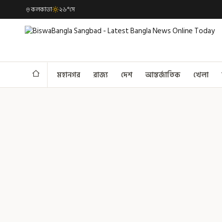
কলকাতা
২৬°সে
মহানগর
রাজ্য
দেশ
আন্তর্জাতিক
খেলা