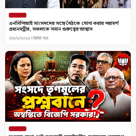
শিরোনাম
এনসিপিআই সাংসদদের সঙ্গে বৈঠকে যোগা করার পরামর্শ
প্রধানমন্ত্রীর, সকলকে সমান গুরুত্বের আশ্বাস
৭/৮/২০২৬
1 মিনিট পড়া
শিরোনাম