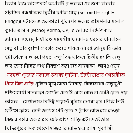
রিভার ব্রিজ কমিশনার্স অথরিটি-র তরফে। এর জন্য রবিবার
সারাদিন বন্ধ থাকবে দ্বিতীয় হুগলি সেতু (Second Hooghly
Bridge)। এই প্রসঙ্গে কলকাতা পুলিশের তরফে কমিশনার মনোজ
কুমার ভার্মার (Manoj Verma, CP) স্বাক্ষরিত নির্দেশিকায়
জানানো হয়েছে, নির্ধারিত সময়সীমায় কোনও ধরনের যানবাহন
সেতু বা তার ব়্যাম্প ব্যবহার করতে পারবে না৷ ২৫ জানুয়ারি ভোর
৫টা থেকে রাত ৯টা পর্যন্ত সম্পূর্ণ বন্ধ থাকবে দ্বিতীয় হুগলি সেতু।
তার জন্য নির্দিষ্ট পথে নিয়ন্ত্রণ করা হবে যানবাহন। আরও পড়ুন
:
সরস্বতী পুজোর সকালে ভয়াবহ দুর্ঘটনা, উল্টোডাঙায় পথচারীকে
পিষে দিল গাড়ি!
পুলিশ সূত্রে জানা গিয়েছে, বিদ্যাসাগর সেতুমুখী
পশ্চিমগামী যানবাহন যেগুলি এজেসি বোস রোড বা কেপি রোড ধরে
আসবে— সেগুলিকে নির্দিষ্ট পয়েন্টে ঘুরিয়ে দেওয়া হবে ৷ টার্ফ ভিউ,
হেস্টিংস ক্রসিং, সেন্ট জর্জেস গেট রোড ও স্ট্র্যান্ড রোড হয়ে হাওড়া
ব্রিজ ব্যবহার করতে হবে অধিকাংশ গাড়িকেই ৷ একইভাবে
খিদিরপুরের দিক থেকে সিজিআর রোড ধরে আসা পূর্বগামী