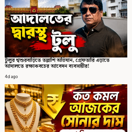
টুলুর শ্বশুরবাড়িতে তল্লাশি অভিযান, গ্রেফতারি এড়াতে
আদালতে রক্ষাকবচের আবেদন ব্যবসায়ীর!
4d ago