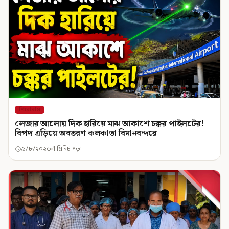
শিরোনাম
লেজার আলোয় দিক হারিয়ে মাঝ আকাশে চক্কর পাইলটের!
বিপদ এড়িয়ে অবতরণ কলকাতা বিমানবন্দরে
৯/৮/২০২৬
1 মিনিট পড়া