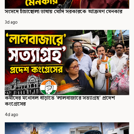
সংসদে চাঁচাছোলা ভাষায় মোদি সরকারকে আক্রমণ মেনকার
3d ago
কর্মীদের মনোবল বাড়াতে ‘লালবাজারে সত্যাগ্রহ’ প্রদেশ
কংগ্রেসের
4d ago