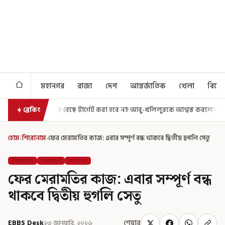
মহানগর
রাজ্য
দেশ
আন্তর্জাতিক
খেলা
বিনো
ে টার্গেট করা হবে না! আবু-খলিলুরকে আশ্বস্ত করলেন মুখ্যমন্ত্রী
এগিয়ে গেল আ
ব্রেকিং
হোম
›
শিরোনাম
›
ফের মেরামতির কাজ: এবার সম্পূর্ণ বন্ধ থাকবে দ্বিতীয় হুগলি সেতু
শিরোনাম
গুরুত্বপূর্ণ
মহানগর
ফের মেরামতির কাজ: এবার সম্পূর্ণ বন্ধ
থাকবে দ্বিতীয় হুগলি সেতু
EBBS Desk
২৩ জানুয়ারি, ২০২৬
শেয়ার