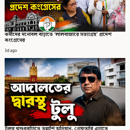
কর্মীদের মনোবল বাড়াতে ‘লালবাজারে সত্যাগ্রহ’ প্রদেশ
কংগ্রেসের
3d ago
টুলুর শ্বশুরবাড়িতে তল্লাশি অভিযান, গ্রেফতারি এড়াতে