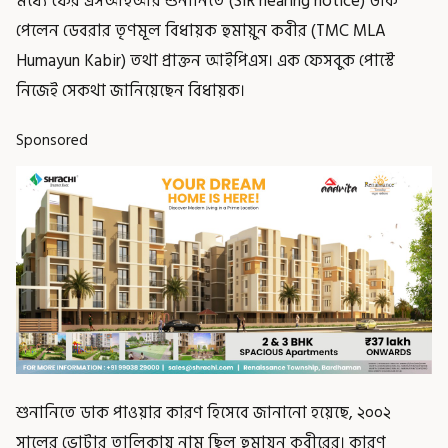
মধ্যে ফের এসআইআর শুনানিতে (SIR hearing notice) ডাক
পেলেন ডেবরার তৃণমূল বিধায়ক হুমায়ুন কবীর (TMC MLA
Humayun Kabir) তথা প্রাক্তন আইপিএস। এক ফেসবুক পোস্টে
নিজেই সেকথা জানিয়েছেন বিধায়ক।
Sponsored
শুনানিতে ডাক পাওয়ার কারণ হিসেবে জানানো হয়েছে, ২০০২
সালের ভোটার তালিকায় নাম ছিল হুমায়ুন কবীরের। কারণ