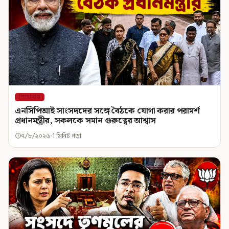
শিরোনাম
এনসিপিআই সাংসদদের সঙ্গে বৈঠকে যোগা করার পরামর্শ
প্রধানমন্ত্রীর, সকলকে সমান গুরুত্বের আশ্বাস
৭/৮/২০২৬
1 মিনিট পড়া