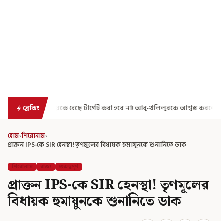
বেছে টার্গেট করা হবে না! আবু-খলিলুরকে আশ্বস্ত করলেন মুখ্যমন্ত্রী
এগিয়ে গে
ব্রেকিং
হোম
›
শিরোনাম
›
প্রাক্তন IPS-কে SIR হেনস্থা! তৃণমূলের বিধায়ক হুমায়ুনকে শুনানিতে ডাক
শিরোনাম
রাজ্য
গুরুত্বপূর্ণ
প্রাক্তন IPS-কে SIR হেনস্থা! তৃণমূলের
বিধায়ক হুমায়ুনকে শুনানিতে ডাক