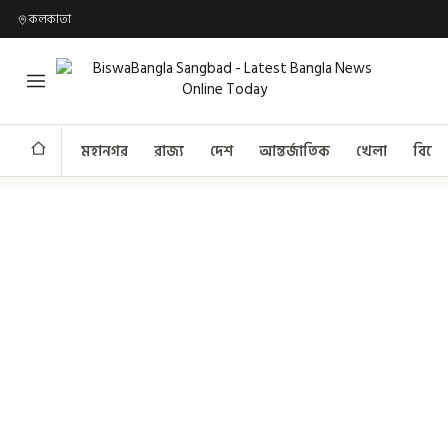
কলকাতা
মহানগর
রাজ্য
দেশ
আন্তর্জাতিক
খেলা
বিনো