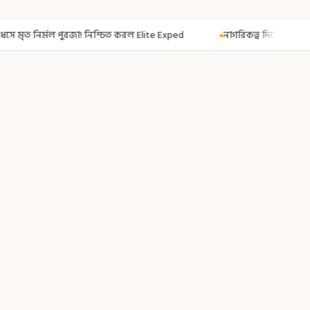
নিশ্চিত করল Elite Exped
নাগরিকত্ব দিতেই CAA! ৩০০ মতুয়াকে নাগরিকত্বের সা