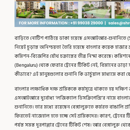
বাড়িতে নোটিশ পাঠিয়ে ডাকা হয়েছে এসআইআর-শুনানিতে (SIR
নিয়েই চূড়ান্ত অনিশ্চয়তা তৈরি হয়েছে বাংলার কয়েক হাজার শ্
কমিশন-বিজেপির যৌথ চক্রান্তের তীব্র নিন্দা করেছে। কমিশনের 
(Bengaluru) থেকে ফেরার ট্রেনের টিকিট নেই, বিমানের ভাড়া
কীভাবে? এই মানুষগুলোর শুনানি কি ভার্চুয়াল মাধ্যমে করা য
বাংলার লক্ষাধিক দক্ষ শ্রমিককে কর্মসূত্রে থাকতে হয় দক্ষ
এসআইআরে দুর্বোধ্য ‘লজিক্যাল ডিসক্রিপেন্সি’র নামে বাং
শুনানিতে। তার মধ্যে রয়েছেন বেঙ্গালুরুতে কর্মরত বাঙালি শ
ফিরতেই নাজেহাল হতে হচ্ছে সেই শ্রমিকদের। কারণ, ট্রেনের ট
পর্যন্ত সমস্ত দূরপাল্লার ট্রেনের টিকিট শেষ। আর বেঙ্গালুরু 