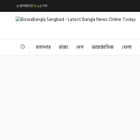
কলকাতা
২৬°সে
মহানগর
রাজ্য
দেশ
আন্তর্জাতিক
খেলা