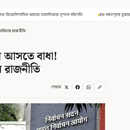
 নাবালিকার নৃশংস পরিণতি
ব্রড পর্বতশৃঙ্গে তুষারধসে মৃত নির্মল পুরজা! 
িচারিতার রাজনীতি
 আসতে বাধা!
ার রাজনীতি
শেয়ার