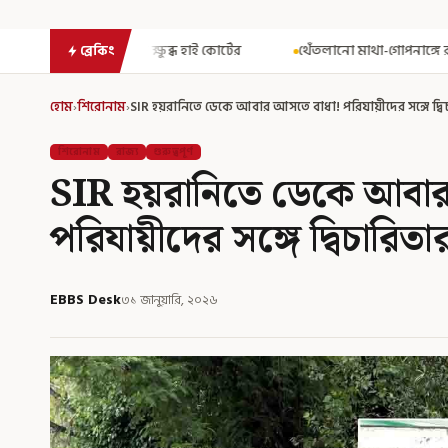
্ষুব্ধ হাই কোর্টের
থেঁতলানো মাথা-গোপনাঙ্গে রড! বিজেপিশাসিত অসমে
ব্রেকিং
হোম
›
শিরোনাম
›
SIR হয়রানিতে ডেকে আবার আসতে বাধা! পরিযায়ীদের সঙ্গে দ্ব
শিরোনাম
রাজ্য
গুরুত্বপূর্ণ
SIR হয়রানিতে ডেকে আবার
পরিযায়ীদের সঙ্গে দ্বিচারিত
EBBS Desk
৩১ জানুয়ারি, ২০২৬