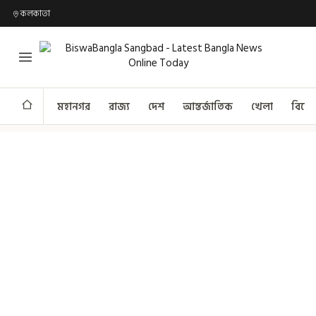
কলকাতা
মহানগর
রাজ্য
দেশ
আন্তর্জাতিক
খেলা
বিনো