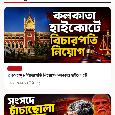
শিরোনাম
একসঙ্গে ৮ বিচারপতি নিয়োগ কলকাতা হাইকোর্টে
৬/৮/২০২৬
1 মিনিট পড়া