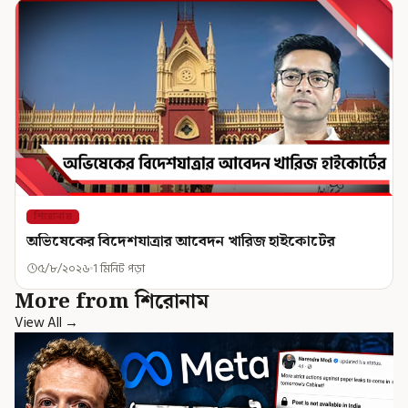
শিরোনাম
অভিষেকের বিদেশযাত্রার আবেদন খারিজ হাইকোর্টের
৫/৮/২০২৬
1 মিনিট পড়া
More from শিরোনাম
View All →