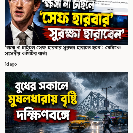
'ক্ষমা না চাইলে সেফ হারবার সুরক্ষা হারাতে হবে': মেটাকে
সংসদীয় কমিটির বার্তা
1d ago