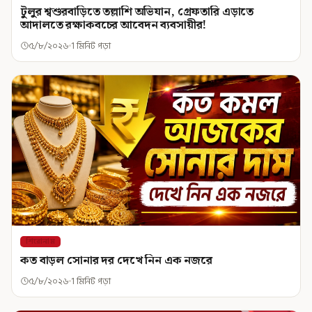
টুলুর শ্বশুরবাড়িতে তল্লাশি অভিযান, গ্রেফতারি এড়াতে
আদালতে রক্ষাকবচের আবেদন ব্যবসায়ীর!
৫/৮/২০২৬
1 মিনিট পড়া
শিরোনাম
কত বাড়ল সোনার দর দেখে নিন এক নজরে
৫/৮/২০২৬
1 মিনিট পড়া