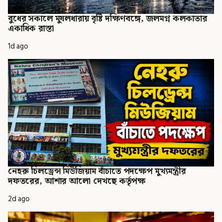
বুধের সকালে মুষলধারায় বৃষ্টি দক্ষিণবঙ্গে, জলমগ্ন কলকাতার
একাধিক রাস্তা
1d ago
নেহরু চিলড্রেন্স মিউজিয়াম বাঁচাতে পদক্ষেপ মুখ্যমন্ত্রীর
দফতরের, আশার আলো দেখছে কর্তৃপক্ষ
2d ago