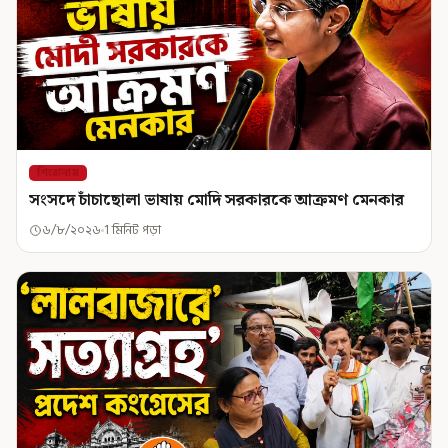
শিরোনাম
সংসদে চাঁচাছোলা ভাষায় মোদি সরকারকে আক্রমণ মেনকার
৬/৮/২০২৬
1 মিনিট পড়া