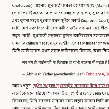
Chaturvedi)। বাংলার মুখ্যমন্ত্রী মমতা বন্দ্যোপাধ্যায় (Mam
কোর্টে লড়াই করবেন বলে যে চ্যালেঞ্জ করেছিলেন, বুধবার ত
এবং কুৎসা সত্ত্বেও বুধবার যখন সুপ্রিম কোর্টে (Supreme Cour
গোটা দেশ এবং বিরোধী প্রত্যেকটি রাজনৈতিক দল। সেই স্বীকৃ
উদ্ভব গোষ্ঠী। মুখ্যমন্ত্রী লড়াইকে কুর্নিশ জানিয়েছেন সমাজবা
যাদব (Akhilesh Yadav)। মুখ্যমন্ত্রীর (Chief Minister of
তিনি জানিয়েছেন, যখন লড়াই অবিচারের বিরুদ্ধে, তখন নিজ
जब जंग हो ‘नाइंसाफ़ी’ के ख़िलाफ़ तो कभी बदलना भी पड़ता ह
— Akhilesh Yadav (@yadavakhilesh)
February 4, 
আরও পড়ুন :
সুপ্রিম সওয়াল মুখ্যমন্ত্রীর: মমতাকে ঘিরে রাজধ
লড়াইকে মনে করিয়ে শিবসেনা উদ্ভব গোষ্ঠীর (Shiv Sena UTB) স
লিখেছেন, তিনি রাজ্যের মানুষের জন্য লড়াই করেন। তিনি রাস
আদালতেও লড়াই করেন। ঠিক এভাবেই একজন নেত্রী নেতৃত্ব দ