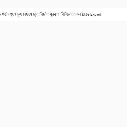
ল পুরজা! নিশ্চিত করল Elite Exped
নাগরিকত্ব দিতেই CAA! ৩০০ মতুয়াকে নাগরি