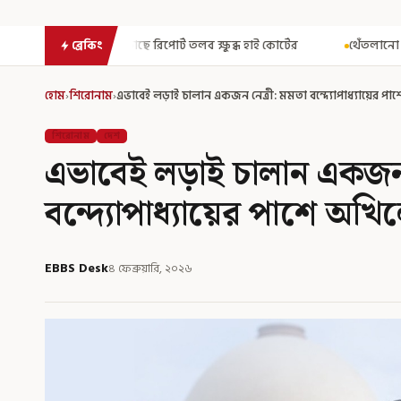
র্ট তলব ক্ষুব্ধ হাই কোর্টের
থেঁতলানো মাথা-গোপনাঙ্গে রড! বিজেপিশা
ব্রেকিং
হোম
›
শিরোনাম
›
এভাবেই লড়াই চালান একজন নেত্রী: মমতা বন্দ্যোপাধ্যায়ের পাশে
শিরোনাম
দেশ
এভাবেই লড়াই চালান একজন 
বন্দ্যোপাধ্যায়ের পাশে অখিলেশ
EBBS Desk
৪ ফেব্রুয়ারি, ২০২৬