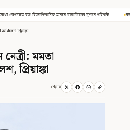
সিত অসমে নাবালিকার নৃশংস পরিণতি
ব্রড পর্বতশৃঙ্গে তুষারধসে মৃত নির্ম
 অখিলেশ, প্রিয়াঙ্কা
নেত্রী: মমতা
, প্রিয়াঙ্কা
শেয়ার