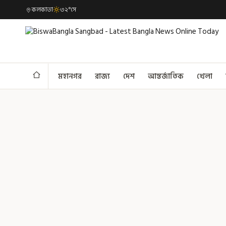
কলকাতা
৩২°সে
মহানগর
রাজ্য
দেশ
আন্তর্জাতিক
খেলা