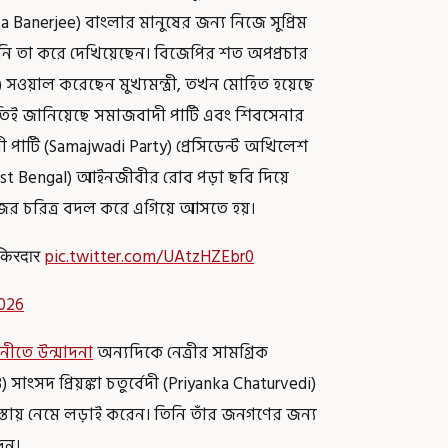
ata Banerjee) বাংলার মানুষের জন্য নিজে সুপ্রিম
িনি তা করে দেখিয়েছেন। বিজেপির শত অপপ্রচার
t) সওয়াল করেছেন মুখ্যমন্ত্রী, তখন মোহিত হয়েছে
তিই জানিয়েছে সমাজবাদী পার্টি এবং শিবসেনার
দী পার্টি (Samajwadi Party) প্রেসিডেন্ট অখিলেশ
 West Bengal) আইনজীবীর রোব পড়া ছবি দিয়ে
ের চরিত্র বদল করে এগিয়ে আসতে হয়।
ै किरदार
pic.twitter.com/UAtzHZEbr0
2026
ানীতে উন্মাদনা
অন্যদিকে নেত্রীর সামগ্রিক
াংসদ প্রিয়ঙ্কা চতুর্বেদী (Priyanka Chaturvedi)
্তায় নেমে লড়াই করেন। তিনি তাঁর জনগণের জন্য
েন।