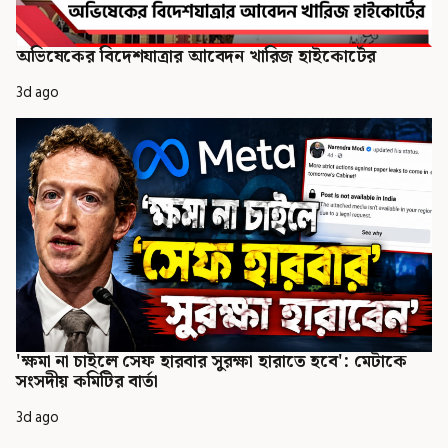
অভিষেকের বিদেশযাত্রার আবেদন খারিজ হাইকোর্টের
3d ago
'ক্ষমা না চাইলে সেফ হারবার সুরক্ষা হারাতে হবে': মেটাকে
সংসদীয় কমিটির বার্তা
3d ago