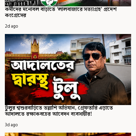
কর্মীদের মনোবল বাড়াতে ‘লালবাজারে সত্যাগ্রহ’ প্রদেশ
কংগ্রেসের
2d ago
টুলুর শ্বশুরবাড়িতে তল্লাশি অভিযান, গ্রেফতারি এড়াতে
আদালতে রক্ষাকবচের আবেদন ব্যবসায়ীর!
3d ago