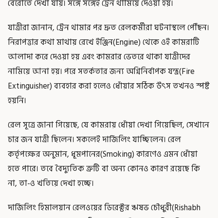
বেরোতে দেখা যায়। সঙ্গে সঙ্গেই ট্রেন থামিয়ে দেওয়া হয়।
যাত্রীরা জানান, ট্রেন থামার পর দ্রুত রেলকর্মীরা ঘটনাস্থলে পৌঁছন।
নিরাপত্তার কথা মাথায় রেখে ইঞ্জিন(Engine) থেকে ওই কামরাটি
আলাদা করে দেওয়া হয় এবং কামরার ভেতরে থাকা যাত্রীদের
নামিয়ে আনা হয়। পরে সতর্কতার জন্য অগ্নিনির্বাপক যন্ত্র(Fire
Extinguisher) ব্যবহার করা হলেও ধোঁয়ার সঠিক উৎস তখনও স্পষ্ট
হয়নি।
রেল সূত্রে জানা গিয়েছে, যে কামরায় ধোঁয়া দেখা গিয়েছিল, সেখানে
চার জন যাত্রী ছিলেন। সকলেই দার্জিলিং যাচ্ছিলেন। রেল
কর্তৃপক্ষের অনুমান, ধূমপানের(Smoking) কারণেও এমন ধোঁয়া
হতে পারে। তবে বৈদ্যুতিক ত্রুটি বা অন্য কোনও কারণ রয়েছে কি
না, তা-ও খতিয়ে দেখা হচ্ছে।
দার্জিলিং হিমালয়ান রেলওয়ের ডিরেক্টর ঋষভ চৌধুরী(Rishabh