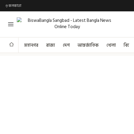
কলকাতা
মহানগর
রাজ্য
দেশ
আন্তর্জাতিক
খেলা
বিনো