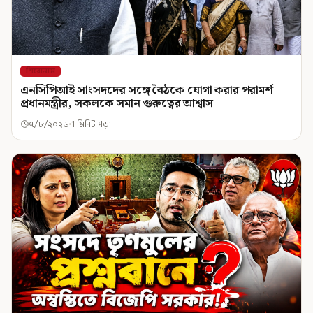
শিরোনাম
এনসিপিআই সাংসদদের সঙ্গে বৈঠকে যোগা করার পরামর্শ
প্রধানমন্ত্রীর, সকলকে সমান গুরুত্বের আশ্বাস
৭/৮/২০২৬
1 মিনিট পড়া