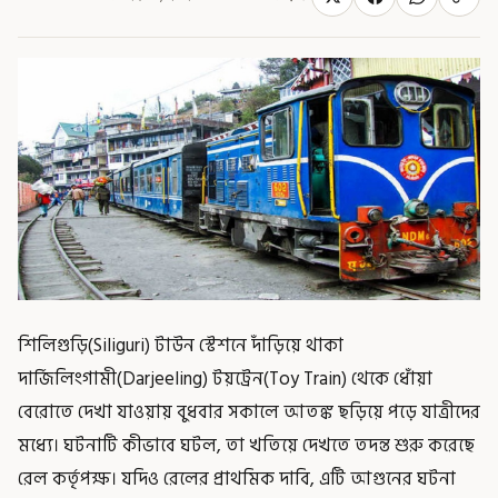
শিলিগুড়ি(Siliguri) টাউন স্টেশনে দাঁড়িয়ে থাকা
দার্জিলিংগামী(Darjeeling) টয়ট্রেন(Toy Train) থেকে ধোঁয়া
বেরোতে দেখা যাওয়ায় বুধবার সকালে আতঙ্ক ছড়িয়ে পড়ে যাত্রীদের
মধ্যে। ঘটনাটি কীভাবে ঘটল, তা খতিয়ে দেখতে তদন্ত শুরু করেছে
রেল কর্তৃপক্ষ। যদিও রেলের প্রাথমিক দাবি, এটি আগুনের ঘটনা