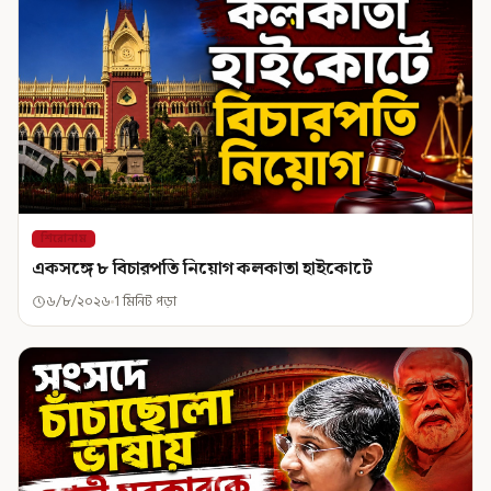
শিরোনাম
একসঙ্গে ৮ বিচারপতি নিয়োগ কলকাতা হাইকোর্টে
৬/৮/২০২৬
1 মিনিট পড়া