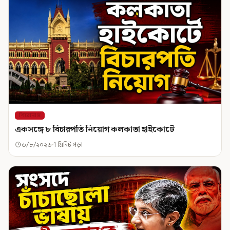
শিরোনাম
একসঙ্গে ৮ বিচারপতি নিয়োগ কলকাতা হাইকোর্টে
৬/৮/২০২৬
1 মিনিট পড়া