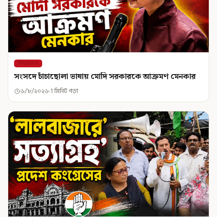
শিরোনাম
সংসদে চাঁচাছোলা ভাষায় মোদি সরকারকে আক্রমণ মেনকার
৬/৮/২০২৬
1 মিনিট পড়া