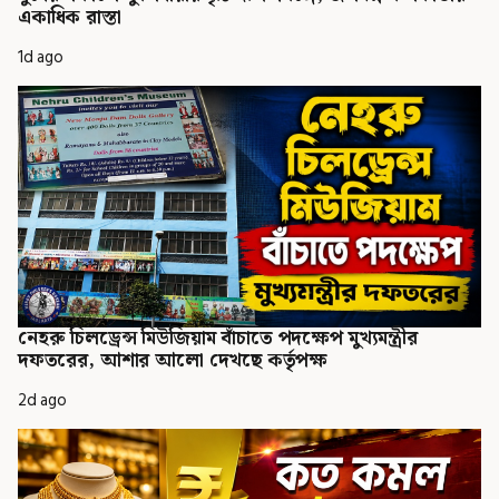
একাধিক রাস্তা
1d ago
নেহরু চিলড্রেন্স মিউজিয়াম বাঁচাতে পদক্ষেপ মুখ্যমন্ত্রীর
দফতরের, আশার আলো দেখছে কর্তৃপক্ষ
2d ago