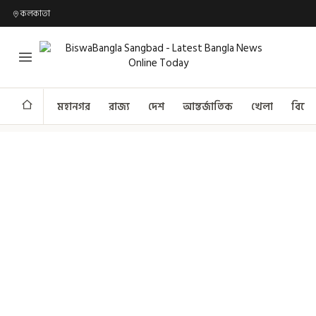
কলকাতা
মহানগর
রাজ্য
দেশ
আন্তর্জাতিক
খেলা
বিনো