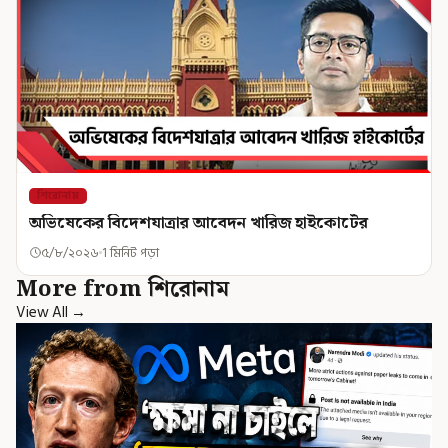
শিরোনাম
অভিষেকের বিদেশযাত্রার আবেদন খারিজ হাইকোর্টের
৫/৮/২০২৬
1 মিনিট পড়া
More from শিরোনাম
View All →