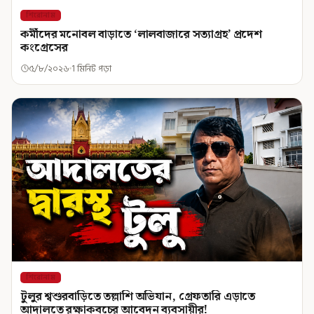
শিরোনাম
কর্মীদের মনোবল বাড়াতে ‘লালবাজারে সত্যাগ্রহ’ প্রদেশ
কংগ্রেসের
৫/৮/২০২৬
1 মিনিট পড়া
শিরোনাম
টুলুর শ্বশুরবাড়িতে তল্লাশি অভিযান, গ্রেফতারি এড়াতে
আদালতে রক্ষাকবচের আবেদন ব্যবসায়ীর!