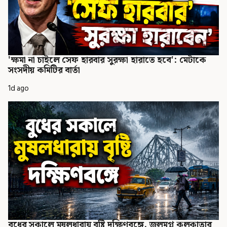
'ক্ষমা না চাইলে সেফ হারবার সুরক্ষা হারাতে হবে': মেটাকে
সংসদীয় কমিটির বার্তা
1d ago
বুধের সকালে মুষলধারায় বৃষ্টি দক্ষিণবঙ্গে, জলমগ্ন কলকাতার