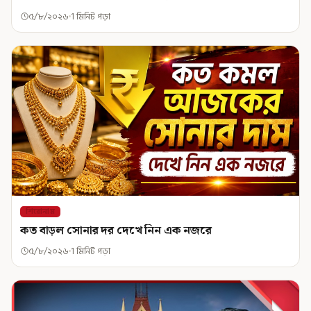
৫/৮/২০২৬
1 মিনিট পড়া
শিরোনাম
কত বাড়ল সোনার দর দেখে নিন এক নজরে
৫/৮/২০২৬
1 মিনিট পড়া