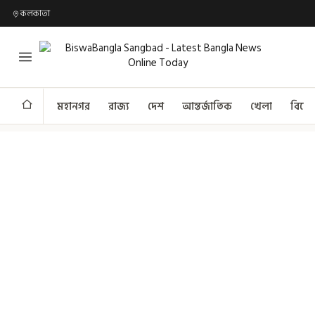
কলকাতা
মহানগর
রাজ্য
দেশ
আন্তর্জাতিক
খেলা
বিনো