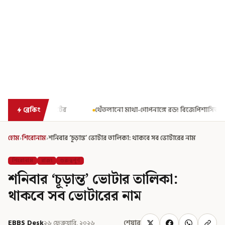
থেঁতলানো মাথা-গোপনাঙ্গে রড! বিজেপিশাসিত অসমে নাবালিকার নৃশংস পরিণ
ব্রেকিং
হোম
›
শিরোনাম
›
শনিবার ‘চূড়ান্ত’ ভোটার তালিকা: থাকবে সব ভোটারের নাম
শিরোনাম
রাজ্য
গুরুত্বপূর্ণ
শনিবার ‘চূড়ান্ত’ ভোটার তালিকা:
থাকবে সব ভোটারের নাম
EBBS Desk
২৬ ফেব্রুয়ারি, ২০২৬
শেয়ার