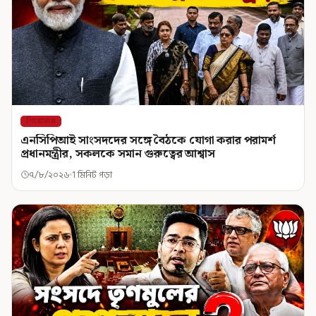
শিরোনাম
এনসিপিআই সাংসদদের সঙ্গে বৈঠকে যোগা করার পরামর্শ
প্রধানমন্ত্রীর, সকলকে সমান গুরুত্বের আশ্বাস
৭/৮/২০২৬
1 মিনিট পড়া