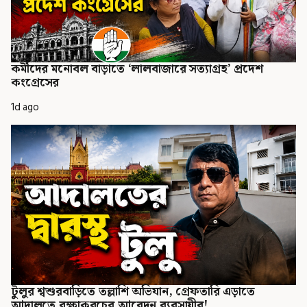
কর্মীদের মনোবল বাড়াতে ‘লালবাজারে সত্যাগ্রহ’ প্রদেশ
কংগ্রেসের
1d ago
টুলুর শ্বশুরবাড়িতে তল্লাশি অভিযান, গ্রেফতারি এড়াতে
আদালতে রক্ষাকবচের আবেদন ব্যবসায়ীর!