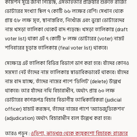
কমিশন সূত্রে জানা গিয়েছে, এসআইআর প্রক্রিয়ার শুরুতে রাজ্যে
ভোটারের সংখ্যা ছিল ৭ কোটি ৬৬ লক্ষের বেশি। সেখান থেকে
প্রায় ৫৮ লক্ষ মৃত, স্থানান্তরিত, নিখোঁজ এবং ভুয়ো ভোটারেদের
নাম খসড়া তালিকা থেকেই বাদ পড়েছে। খসড়া তালিকায় (draft
voter list) থাকা এই ৭ কোটি ৮ লক্ষ ভোটারের (voter) নামই
শনিবারের চূড়ান্ত তালিকায় (final voter list) থাকবে।
সেক্ষেত্রে এই তালিকা বিভিন্ন বিভাগে ভাগ করা হবে। যাঁদের কোনও
সমস্যা নেই তাঁদের নাম তালিকায় স্বাভাবিকভাবেই থাকবে। যাঁদের
নাম বাদ যাচ্ছে, তাঁদের নামের পাশে ‘ডিলিট’ (delete) উল্লেখ
থাকবে। আর যাঁদের নথি বিচারাধীন, অর্থাৎ প্রায় ৬০ লক্ষ
ভোটারের কাগজপত্র বিচার বিভাগীয় আধিকারিকরা (judicial
officer) যাচাই করছেন, তাঁদের নামের পাশে ‘অ্যাডজুডিকেশন’
(adjudication) অর্থাৎ বিচারাধীন বলে উল্লেখ করা হবে।
আরও পড়ুন :
ওড়িশা, ঝাড়খণ্ড থেকে কয়েকশো বিচারক: রাজ্যের