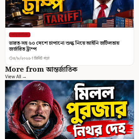
আন্তর্জাতিক
ভারত-সহ ৬০ দেশে চাপানো শুল্ক নিয়ে আইনি জটিলতায়
জর্জরিত ট্রাম্প
৪/৮/২০২৬
1 মিনিট পড়া
More from আন্তর্জাতিক
View All →