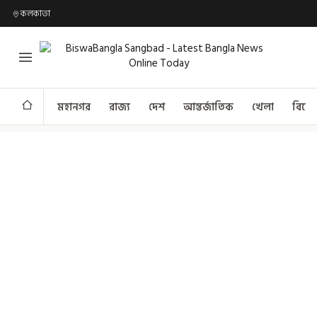
কলকাতা
মহানগর
রাজ্য
দেশ
আন্তর্জাতিক
খেলা
বিনো