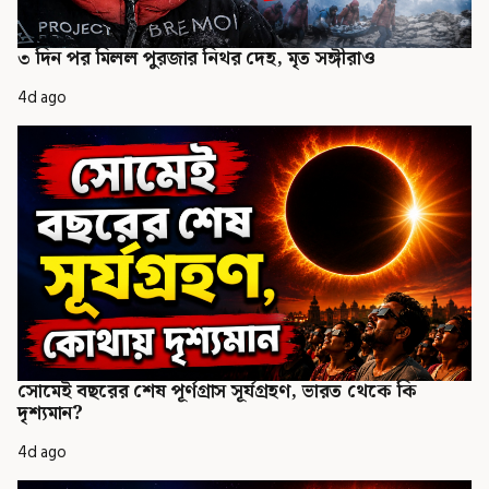
৩ দিন পর মিলল পুরজার নিথর দেহ, মৃত সঙ্গীরাও
4d ago
সোমেই বছরের শেষ পূর্ণগ্রাস সূর্যগ্রহণ, ভারত থেকে কি
দৃশ্যমান?
4d ago