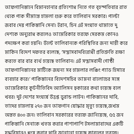
আফগানিস্তানে বিমানহানার প্রতিশোধ নিতে গত বৃহস্পতিবার রাত
থেকে পাক সীমান্তে হামলা শুরু করে তালিবান সরকার। পাল্টা
জবাব দেয় পাকিস্তানি সেনা। ইরান, চিন এই সংঘাত থামাতে দু
দেশকে অনুরোধ করলেও আমেরিকার তরফে সেরকম কোনও
পদক্ষেপ করা হয়নি। উল্টে তালিবানকে পরিস্থিতির জন্য দায়ী করে
মার্কিন বিদেশ দফতর বলেছে, ‘সন্ত্রাসবাদবিরোধী প্রতিশ্রুতি রক্ষা
করতে বার বার ব্যর্থ হয়েছে তালিবান। এই সন্ত্রাসবাদী গোষ্ঠী
আফগানিস্তানের মাটিকে জঘন্য সব হামলার লঞ্চিং প্যাড হিসাবে
ব্যবহার করে।’ পাকিস্তানের বিদেশসচিব আমনা বালোচের সঙ্গে
আমেরিকার কূটনীতিবিদ অ্যালিসন হুকারের কথা হয়েছে বলে
খবর। দুই দেশের সংঘর্ষে উত্তপ্ত ডুরান্ড লাইন। পাকিস্তানের দাবি,
তাদের হামলায় ২৭০ জন আফগান যোদ্ধার মৃত্যু হয়েছে,জখম
অন্তত ৪০০ জন। তালিবান সরকারের তরফে জানিয়েছে, ৫৫ জন
পাকিস্তানি সেনাকে খতম করার পাশাপাশি ইসলামাবাদের একটি
যুদ্ধবিমানও ধ্বংস করার দাবি জানানো হয়েছে কাবুলের তরফে।