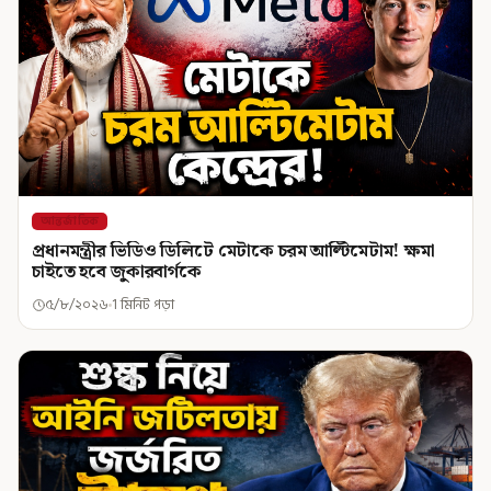
আন্তর্জাতিক
প্রধানমন্ত্রীর ভিডিও ডিলিটে মেটাকে চরম আল্টিমেটাম! ক্ষমা
চাইতে হবে জুকারবার্গকে
৫/৮/২০২৬
1 মিনিট পড়া