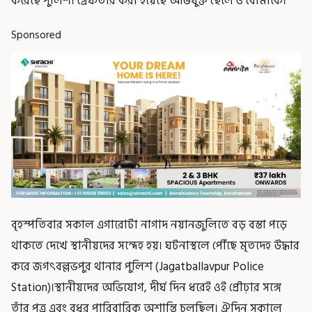
করেছে পুলিশ। গ্রেফতার করা হয়েছে অভিযুক্ত ছেলে ও বৌমাকে।
Sponsored
বৃহস্পতিবার সকাল এগারোটা নাগাদ নয়ানজুলিতে বড় বস্তা পড়ে
থাকতে দেখে স্থানীয়দের সন্দেহ হয়। ঘটনাস্থলে পৌঁছে মৃতদেহ উদ্ধার
করে জগৎবল্লভপুর থানার পুলিশ (Jagatballavpur Police
Station)।স্থানীয়দের অভিযোগ, দীর্ঘ দিন ধরেই ওই প্রৌঢ়ার সঙ্গে
তাঁর পুত্র এবং বধূর পারিবারিক অশান্তি চলছিল। ঐদিন সকালে