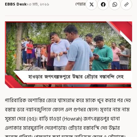
EBBS Desk
১৩ মার্চ, ২০২৬
শেয়ার
পারিবারিক অশান্তির জেরে শ্বাসরোধ করে মাকে খুন করার পর দেহ
বস্তায় ভরে নয়ানজুলিতে ফেলে এল গুণধর ছেলে। মৃতার নাম নাম
সুষমা দেরে (৫৫)। বাড়ি হাওড়া (Howrah) জগৎবল্লভপুর থানা
এলাকার মারঘুরালি দেরেপাড়ায়। প্রৌঢ়ার বস্তাবন্দি দেহ উদ্ধার