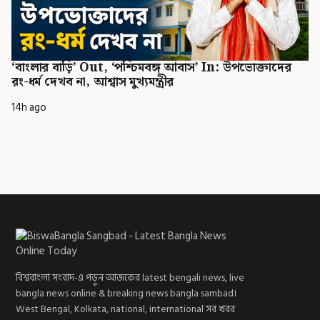
‘বাংলার বাড়ি’ Out, ‘পশ্চিমবঙ্গ আবাস’ In: উপভোক্তাদের
রং-ধর্ম দেখব না, আশ্বাস মুখ্যমন্ত্রীর
14h ago
বিশ্ববাংলা সংবাদ-এ পড়ুন আজকের latest bengali news, live
bangla news online & breaking news bangla sambad।
West Bengal, Kolkata, national, international সব খবর