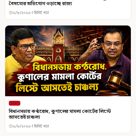
বৈষম্যের অভিযোগ ওড়াচ্ছে রাজ্য
৬/৮/২০২৬
1 মিনিট পড়া
রাজ্য
বিধানসভায় কণ্ঠরোধ, কুণালের মামলা কোর্টের লিস্টে
আসতেই চাঞ্চল্য
৬/৮/২০২৬
1 মিনিট পড়া