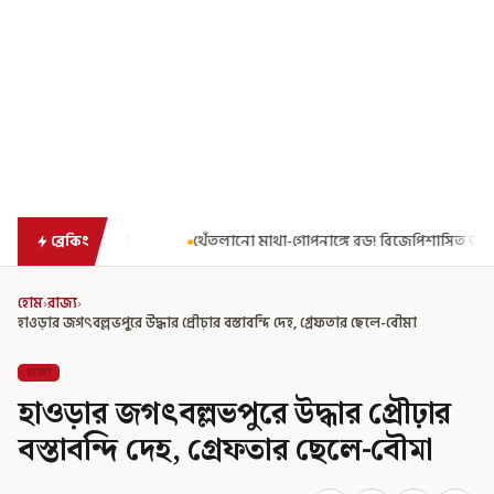
থেঁতলানো মাথা-গোপনাঙ্গে রড! বিজেপিশাসিত অসমে নাবালিকার নৃশংস পরিণতি
ব্রেকিং
হোম
›
রাজ্য
›
হাওড়ার জগৎবল্লভপুরে উদ্ধার প্রৌঢ়ার বস্তাবন্দি দেহ, গ্রেফতার ছেলে-বৌমা
রাজ্য
হাওড়ার জগৎবল্লভপুরে উদ্ধার প্রৌঢ়ার
বস্তাবন্দি দেহ, গ্রেফতার ছেলে-বৌমা