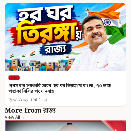
রাজ্য
প্রথম বার সরকারি ভাবে ‘হর ঘর তিরঙ্গা’য় বাংলা, ৭০ লক্ষ
পতাকা বিলির পথে নবান্ন
৬/৮/২০২৬
1 মিনিট পড়া
More from রাজ্য
View All →