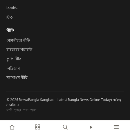
বিজ্ঞাপন
ফিড
নীতি
গোপনীয়তা নীতি
ব্যবহারের শর্তাবলি
কুকি নীতি
অভিযোগ
সংশোধন নীতি
© 2026 BiswaBangla Sangbad - Latest Bangla News Online Today। সর্বস্বত্ব
সংরক্ষিত।
একটি স্বতন্ত্র সংবাদ প্রকল্প