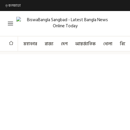
কলকাতা
মহানগর
রাজ্য
দেশ
আন্তর্জাতিক
খেলা
বিনো