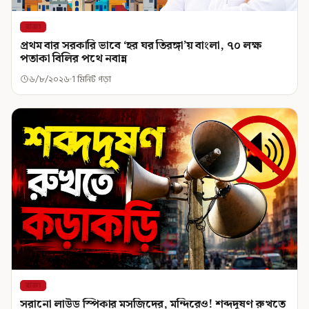
রাজ্য
প্রথম বার সরকারি ভাবে ‘হর ঘর তিরঙ্গা’য় বাংলা, ৭০ লক্ষ
পতাকা বিলির পথে নবান্ন
৬/৮/২০২৬
1 মিনিট পড়া
রাজ্য
সরানো লাউড স্পিকার মসজিদের, মন্দিরেও! শব্দদূষণ রুখতে