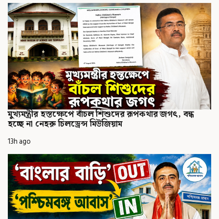
মুখ্যমন্ত্রীর হস্তক্ষেপে বাঁচল শিশুদের রূপকথার জগৎ, বন্ধ
হচ্ছে না নেহরু চিলড্রেন্স মিউজিয়াম
13h ago