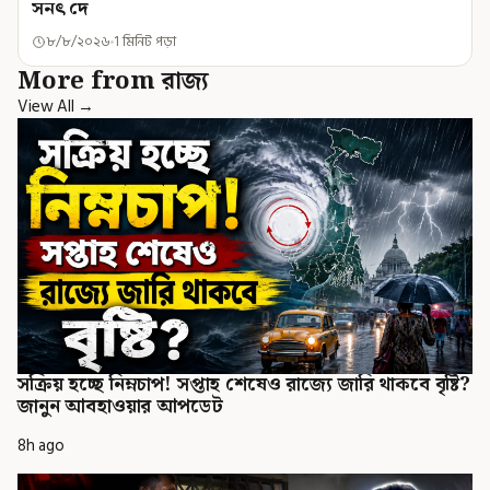
সনৎ দে
৮/৮/২০২৬
1 মিনিট পড়া
More from রাজ্য
View All →
সক্রিয় হচ্ছে নিম্নচাপ! সপ্তাহ শেষেও রাজ্যে জারি থাকবে বৃষ্টি?
জানুন আবহাওয়ার আপডেট
8h ago