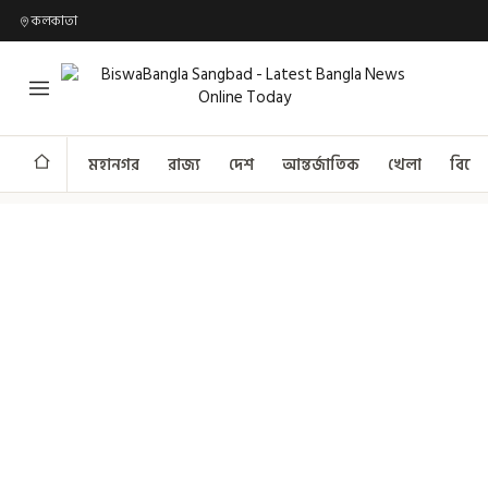
কলকাতা
মহানগর
রাজ্য
দেশ
আন্তর্জাতিক
খেলা
বিনো