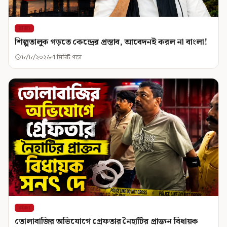
রাজ্য
শিল্পতালুক গড়তে কেন্দ্রের প্রস্তাব, আবেদনই করল না বাংলা!
৮/৮/২০২৬
1 মিনিট পড়া
রাজ্য
তোলাবাজির অভিযোগে গ্রেফতার নৈহাটির প্রাক্তন বিধায়ক