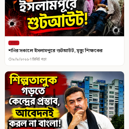
রাজ্য
শনির সকালে ইসলামপুরে শুটআউট, মৃত্যু শিক্ষকের
৮/৮/২০২৬
1 মিনিট পড়া