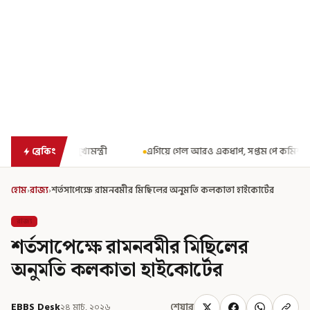
এগিয়ে গেল আরও একধাপ, সপ্তম পে কমিশন গঠনের একাধিক শর্ত ঘোষণা করে বি
ব্রেকিং
হোম
›
রাজ্য
›
শর্তসাপেক্ষে রামনবমীর মিছিলের অনুমতি কলকাতা হাইকোর্টের
রাজ্য
শর্তসাপেক্ষে রামনবমীর মিছিলের
অনুমতি কলকাতা হাইকোর্টের
EBBS Desk
২৪ মার্চ, ২০২৬
শেয়ার