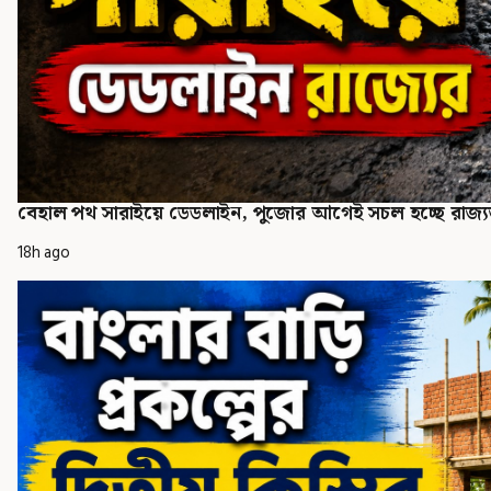
বেহাল পথ সারাইয়ে ডেডলাইন, পুজোর আগেই সচল হচ্ছে রাজ্যজু
18h ago