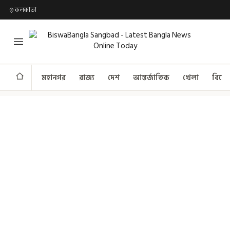
কলকাতা
মহানগর
রাজ্য
দেশ
আন্তর্জাতিক
খেলা
বিনো