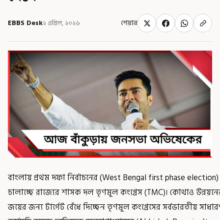
EBBS Desk
২ এপ্রিল, ২০২৬
শেয়ার
বাংলায় প্রথম দফা নির্বাচনের (West Bengal first phase election)
চালাচ্ছে রাজ্যের শাসক দল তৃণমূল কংগ্রেস (TMC)। কোথাও উন্নয়ন
জয়ের জন্য টার্গেট বেঁধে দিচ্ছেন তৃণমূল কংগ্রেসের সর্বভারতীয় সাধ