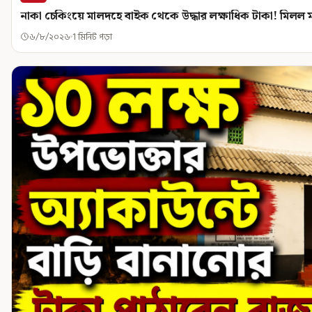
নাকা চেকিংয়ে মালদহে বাইক থেকে উদ্ধার লক্ষাধিক টাকা! মিলল
৬/৮/২০২৬
1 মিনিট পড়া