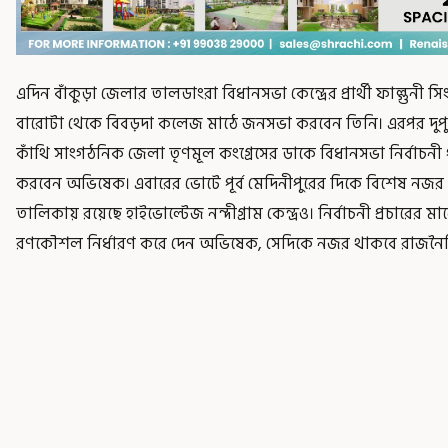
এদিন বাঁকুড়া জেলার তালডাংরা বিধানসভা কেন্দ্রের প্রার্থী ফাল্গুনী 
বারোটা থেকে বিবড়দা কলেজ মাঠে জনসভা করবেন তিনি। এরপর দুপুর
কাঁথি সাংগঠনিক জেলা তৃণমূল কংগ্রেসের ডাকে বিধানসভা নির্বাচনী
করবেন অভিষেক। এবারের ভোটে পূর্ব মেদিনীপুরের দিকে বিশেষ নজর 
তালিকায় রয়েছে হাইভোল্টেজ নন্দীগ্রাম কেন্দ্রও। নির্বাচনী প্রচারে
রণকৌশল নির্ধারণ করে দেন অভিষেক, সেদিকে নজর থাকবে রাজন