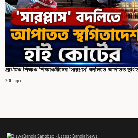
প্রাথমিক শিক্ষক-শিক্ষাকর্মীদের 'সারপ্লাস' বদলিতে আপাতত স্থগ
20h ago