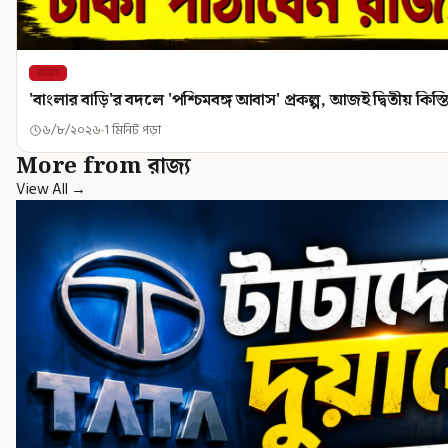
রাজ্য
'বাংলার বাড়ি'র বদলে 'পশ্চিমবঙ্গ আবাস' প্রকল্প, আজই দ্বিতীয় কিস্
৬/৮/২০২৬
1 মিনিট পড়া
More from রাজ্য
View All →