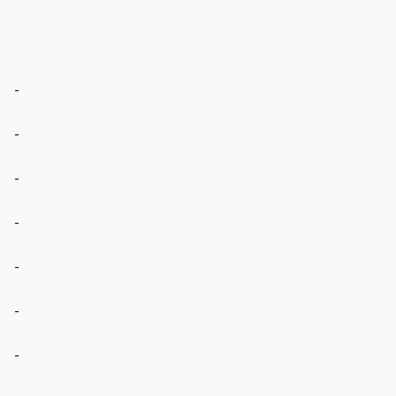
-
-
-
-
-
-
-