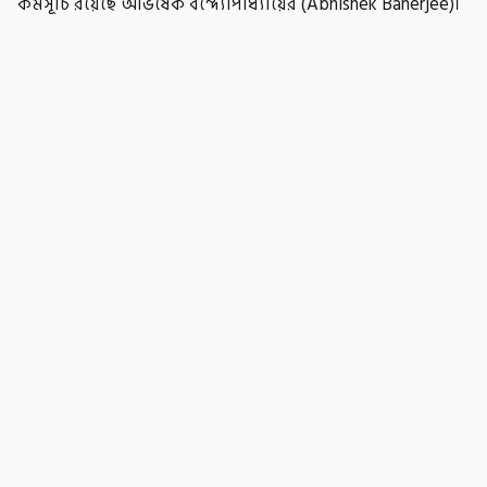
কর্মসূচি রয়েছে অভিষেক বন্দ্যোপাধ্যায়ের (Abhishek Banerjee)।