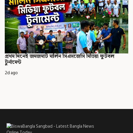
প্রথম দিনেই জমজমাট মার্লিন সিএসজেসি মিডিয়া ফুটবল
টুর্নামেন্ট
2d ago