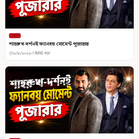
খেলা
শাহরুখ-দর্শনই ফ্যানবয় মোমেন্ট পূজারার
৮/৮/২০২৬
1 মিনিট পড়া