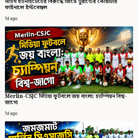
সাউথ ইউনাইটেডের বিরুদ্ধে জিতে ডুরান্ডের কোয়ার্টার
ফাইনালে ইস্টবেঙ্গল
1d ago
Merlin-CSJC মিডিয়া ফুটবলে জয় বাংলা: চ্যাম্পিয়ন বিশ্ব-
জাগো
1d ago