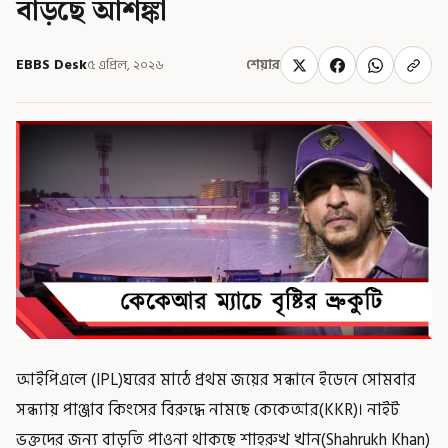
বাড়ছে আশঙ্কা
EBBS Desk
৫ এপ্রিল, ২০২৬
শেয়ার
আইপিএলে (IPL)ঘরের মাঠে প্রথম জয়ের সন্ধানে ইডেনে সোমবার
সন্ধ্যায় পাঞ্জাব কিংসের বিরুদ্ধে নামছে কেকেআর(KKR)। নাইট
ভক্তদের জন্য বাড়তি পাওনা থাকছে শাহরুখ খান(Shahrukh Khan)