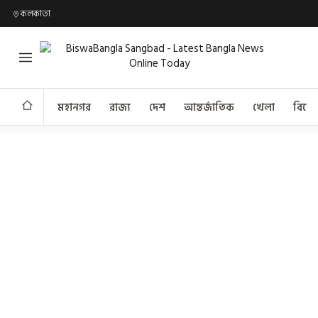
কলকাতা
মহানগর
রাজ্য
দেশ
আন্তর্জাতিক
খেলা
বিনো