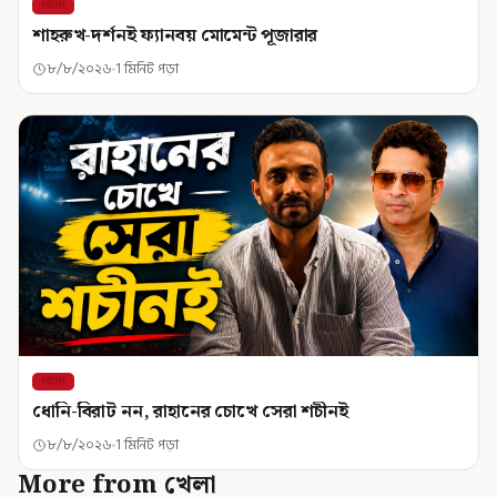
খেলা
শাহরুখ-দর্শনই ফ্যানবয় মোমেন্ট পূজারার
৮/৮/২০২৬
1 মিনিট পড়া
খেলা
ধোনি-বিরাট নন, রাহানের চোখে সেরা শচীনই
৮/৮/২০২৬
1 মিনিট পড়া
More from খেলা