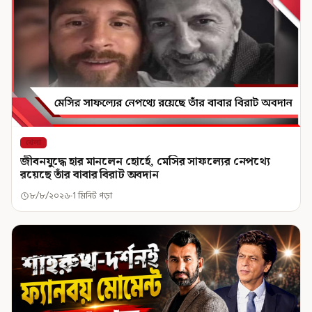
খেলা
জীবনযুদ্ধে হার মানলেন হোর্হে, মেসির সাফল্যের নেপথ্যে
রয়েছে তাঁর বাবার বিরাট অবদান
৮/৮/২০২৬
1 মিনিট পড়া