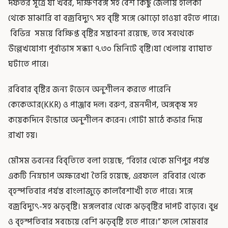
দফতর সূত্রে যা খবর, দক্ষিণবঙ্গ সহ বেশ কিছু জেলায় হালকা
থেকে মাঝারি বা বজ্রবিদ্যুৎ সহ বৃষ্টি সঙ্গে ঝোড়ো হাওয়া বইতে পারে।
বিভিন্ন সময়ে বিক্ষিপ্ত বৃষ্টির সম্ভাবনা রয়েছে, তবে সবথেকে
উল্লেখযোগ্য পূর্বাভাস সন্ধ্যা ৭.৩০ মিনিটে বৃষ্টি।যা খেলায় ব্যাঘাত
ঘটাতে পারে।
রবিবার বৃষ্টির জন্য ইডেনে অনুশীলন করতে পারেনি
কেকেআর(KKR) ও পাঞ্জাব দল। বরুণ, রমনদীপ, অঙ্গকৃষ সহ
কয়েকদিনে ইন্ডোরে অনুশীলন করেন। গোটা মাঠে কভার দিয়ে
রাখা হয়।
মৌসম ভবনের বিবৃতিতে বলা হয়েছে, “বিহার থেকে মণিপুর পর্যন্ত
একটি নিম্নচাপ অক্ষরেখা তৈরি হয়েছে, এরফলে রবিবার থেকে
বৃহস্পতিবার পর্যন্ত বাংলাজুড়ে কালবৈশাখী হতে পারে। সঙ্গে
বজ্রবিদ্যুৎ-সহ ঝড়বৃষ্টি। মঙ্গলবার থেকে ঝড়বৃষ্টির দাপট বাড়বে। বুধ
ও বৃহস্পতিবার সবচেয়ে বেশি ঝড়বৃষ্টি হতে পারে।” ফলে সোমবার