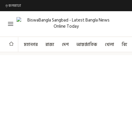
কলকাতা
মহানগর
রাজ্য
দেশ
আন্তর্জাতিক
খেলা
বিনো