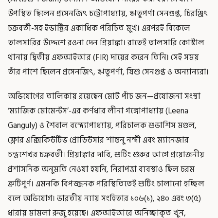
উপস্থিত ছিলেন প্রসেনজিৎ চট্টোপাধ্যায়, ঋতুপর্ণা সেনগুপ্ত, চিরঞ্জিৎ
চক্রবর্তী-সহ ইন্ডাস্ট্রির একাধিক পরিচিত মুখ। এরপরই বিকেলে
তালসারির উদ্দেশে রওনা দেন প্রিয়াঙ্কা। রাতেই তালসারি কোস্টাল
থানায় দ্বিতীয় এফআইআর (FIR) দায়ের করেন তিনি। সেই সময়
তাঁর পাশে ছিলেন প্রসেনজিৎ, ঋতুপর্ণা, যিশু সেনগুপ্ত ও অন্যান্যরা।
অভিযোগের তালিকায় রয়েছেন মোট পাঁচ জন—প্রযোজনা সংস্থা
‘ম্যাজিক মোমেন্টস’-এর কর্ণধার লীনা গঙ্গোপাধ্যায় (Leena
Ganguly) ও শৈবাল বন্দ্যোপাধ্যায়, পরিচালক শুভাশিস মণ্ডল,
ফ্লোর এক্সিকিউটিভ প্রোডিউসার শান্তনু নন্দী এবং ম্যানেজার
চন্দ্রশেখর চক্রবর্তী। প্রিয়াঙ্কার দাবি, শুটিং শুরুর আগে প্রয়োজনীয়
প্রশাসনিক অনুমতি নেওয়া হয়নি, নিরাপত্তা ব্যবস্থাও ছিল চরম
ত্রুটিপূর্ণ। এমনকি বিপজ্জনক পরিস্থিতিতেই শুটিং চালানো হচ্ছিল
বলে অভিযোগ। ভারতীয় ন্যায় সংহিতার ১০৬(১), ২৪০ এবং ৩(৫)
ধারায় মামলা রুজু হয়েছে। এফআইআরে অনিচ্ছাকৃত খুন,