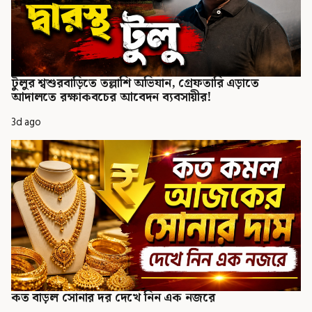
টুলুর শ্বশুরবাড়িতে তল্লাশি অভিযান, গ্রেফতারি এড়াতে
আদালতে রক্ষাকবচের আবেদন ব্যবসায়ীর!
3d ago
কত বাড়ল সোনার দর দেখে নিন এক নজরে