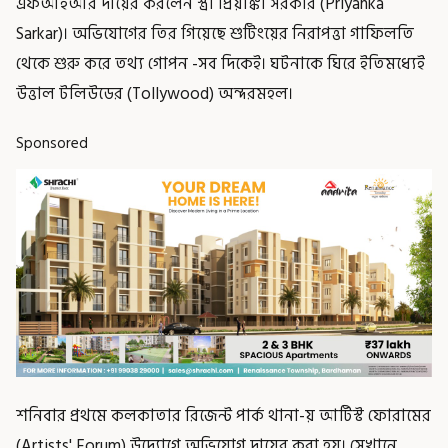
এফআইআর দায়ের করলেন স্ত্রী প্রিয়াঙ্কা সরকার (Priyanka
Sarkar)। অভিযোগের তির গিয়েছে শুটিংয়ের নিরাপত্তা গাফিলতি
থেকে শুরু করে তথ্য গোপন -সব দিকেই। ঘটনাকে ঘিরে ইতিমধ্যেই
উত্তাল টলিউডের (Tollywood) অন্দরমহল।
Sponsored
শনিবার প্রথমে কলকাতার রিজেন্ট পার্ক থানা-য় আর্টিস্ট ফোরামের
(Artists' Forum) উদ্যোগে অভিযোগ দায়ের করা হয়। সেখানে