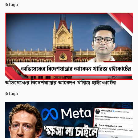
3d ago
অভিষেকের বিদেশযাত্রার আবেদন খারিজ হাইকোর্টের
3d ago