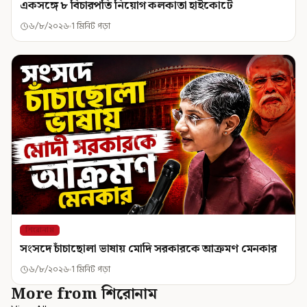
একসঙ্গে ৮ বিচারপতি নিয়োগ কলকাতা হাইকোর্টে
৬/৮/২০২৬
1 মিনিট পড়া
শিরোনাম
সংসদে চাঁচাছোলা ভাষায় মোদি সরকারকে আক্রমণ মেনকার
৬/৮/২০২৬
1 মিনিট পড়া
More from শিরোনাম