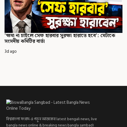
'ক্ষমা না চাইলে সেফ হারবার সুরক্ষা হারাতে হবে': মেটাকে
সংসদীয় কমিটির বার্তা
3d ago
বিশ্ববাংলা সংবাদ-এ পড়ুন আজকের latest bengali news, live
bangla news online & breaking news bangla sambad।