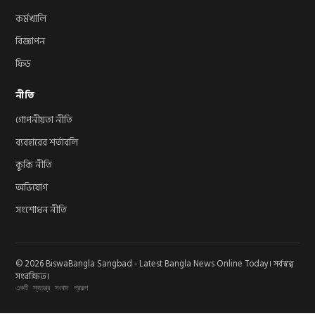
কর্মখালি
বিজ্ঞাপন
ফিড
নীতি
গোপনীয়তা নীতি
ব্যবহারের শর্তাবলি
কুকি নীতি
অভিযোগ
সংশোধন নীতি
© 2026 BiswaBangla Sangbad - Latest Bangla News Online Today। সর্বস্বত্ব
সংরক্ষিত।
একটি স্বতন্ত্র সংবাদ প্রকল্প