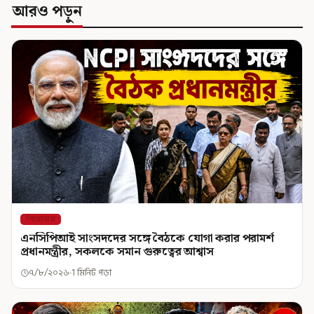
আরও পড়ুন
শিরোনাম
এনসিপিআই সাংসদদের সঙ্গে বৈঠকে যোগা করার পরামর্শ
প্রধানমন্ত্রীর, সকলকে সমান গুরুত্বের আশ্বাস
৭/৮/২০২৬
1 মিনিট পড়া