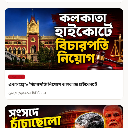
শিরোনাম
একসঙ্গে ৮ বিচারপতি নিয়োগ কলকাতা হাইকোর্টে
৬/৮/২০২৬
1 মিনিট পড়া