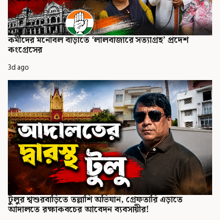
কর্মীদের মনোবল বাড়াতে ‘লালবাজারে সত্যাগ্রহ’ প্রদেশ
কংগ্রেসের
3d ago
টুলুর শ্বশুরবাড়িতে তল্লাশি অভিযান, গ্রেফতারি এড়াতে
আদালতে রক্ষাকবচের আবেদন ব্যবসায়ীর!