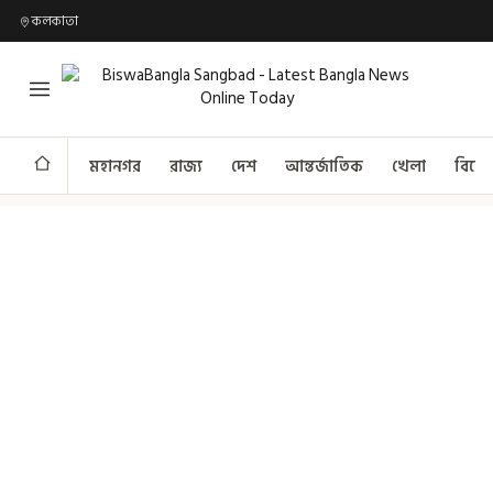
কলকাতা
মহানগর
রাজ্য
দেশ
আন্তর্জাতিক
খেলা
বিনো