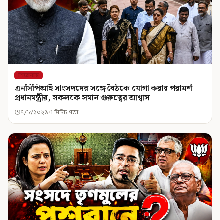
শিরোনাম
এনসিপিআই সাংসদদের সঙ্গে বৈঠকে যোগা করার পরামর্শ
প্রধানমন্ত্রীর, সকলকে সমান গুরুত্বের আশ্বাস
৭/৮/২০২৬
1 মিনিট পড়া