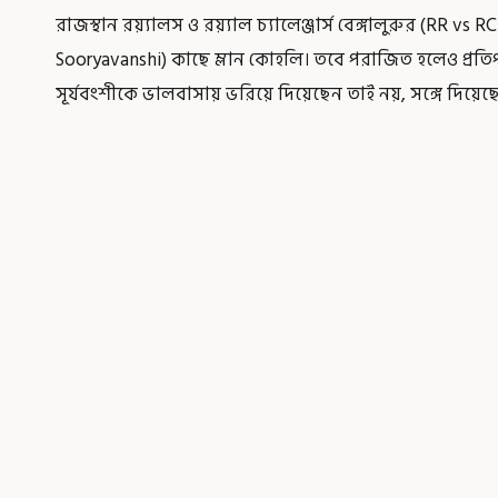
রাজস্থান রয়‍্যালস ও রয়‍্যাল চ্যালেঞ্জার্স বেঙ্গালুরুর (RR 
Sooryavanshi) কাছে ম্লান কোহলি। তবে পরাজিত হলেও প্রতিপক্
সূর্যবংশীকে ভালবাসায় ভরিয়ে দিয়েছেন তাই নয়, সঙ্গে দিয়