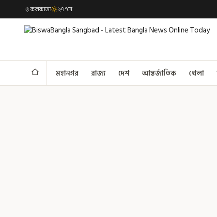
কলকাতা
২৭°সে
মহানগর
রাজ্য
দেশ
আন্তর্জাতিক
খেলা