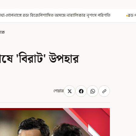
পিশাসিত অসমে নাবালিকার নৃশংস পরিণতি
ব্রড পর্বতশৃঙ্গে তুষারধসে মৃত
াকে
েষে 'বিরাট' উপহার
শেয়ার