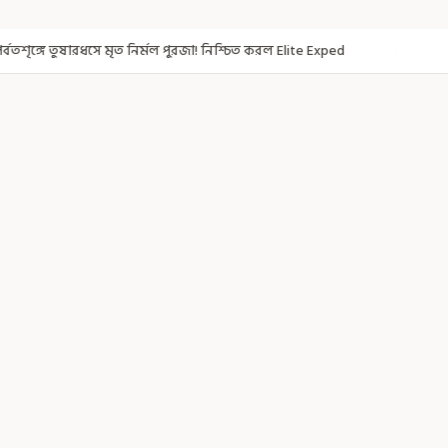
 নির্মল পুরজা! নিশ্চিত করল Elite Exped
নাগরিকত্ব দিতেই CAA! ৩০০ মতুয়াকে 