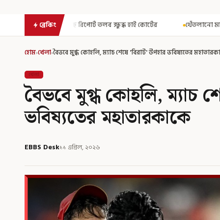
 রিপোর্ট তলব ক্ষুব্ধ হাই কোর্টের
থেঁতলানো মাথা-গোপনাঙ্গে রড! বিজে
ব্রেকিং
হোম
›
খেলা
›
বৈভবে মুগ্ধ কোহলি, ম্যাচ শেষে 'বিরাট' উপহার ভবিষ্যতের মহাতারক
খেলা
বৈভবে মুগ্ধ কোহলি, ম্যাচ শ
ভবিষ্যতের মহাতারকাকে
EBBS Desk
১১ এপ্রিল, ২০২৬