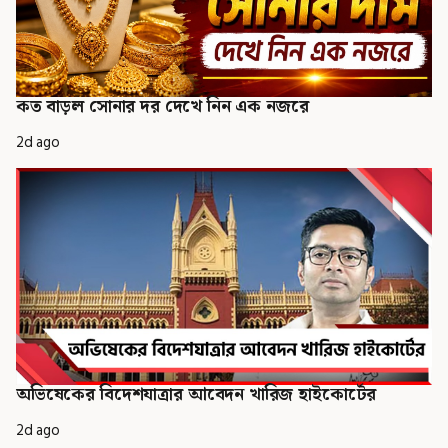
কত বাড়ল সোনার দর দেখে নিন এক নজরে
2d ago
অভিষেকের বিদেশযাত্রার আবেদন খারিজ হাইকোর্টের
2d ago