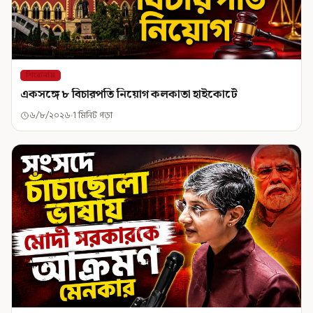
শিরোনাম
একসঙ্গে ৮ বিচারপতি নিয়োগ কলকাতা হাইকোর্টে
৬/৮/২০২৬
1 মিনিট পড়া