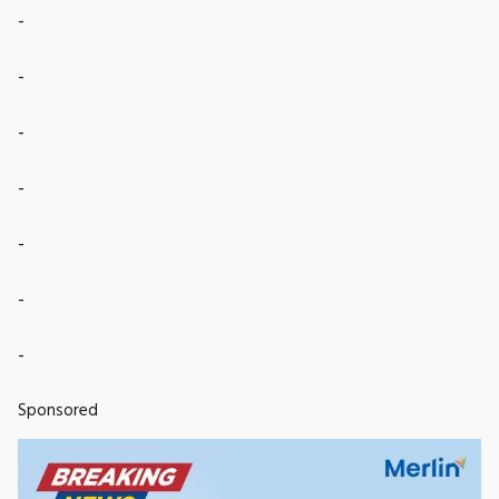
-
-
-
-
-
-
-
Sponsored