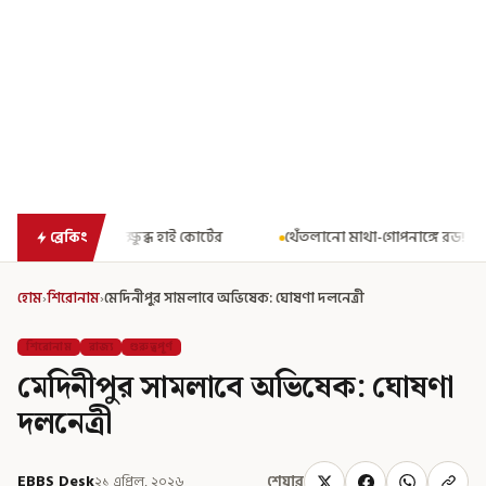
 হাই কোর্টের
থেঁতলানো মাথা-গোপনাঙ্গে রড! বিজেপিশাসিত অসমে নাবা
ব্রেকিং
হোম
›
শিরোনাম
›
মেদিনীপুর সামলাবে অভিষেক: ঘোষণা দলনেত্রী
শিরোনাম
রাজ্য
গুরুত্বপূর্ণ
মেদিনীপুর সামলাবে অভিষেক: ঘোষণা
দলনেত্রী
EBBS Desk
২১ এপ্রিল, ২০২৬
শেয়ার