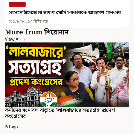
শিরোনাম
সংসদে চাঁচাছোলা ভাষায় মোদি সরকারকে আক্রমণ মেনকার
৬/৮/২০২৬
1 মিনিট পড়া
More from শিরোনাম
View All →
কর্মীদের মনোবল বাড়াতে ‘লালবাজারে সত্যাগ্রহ’ প্রদেশ
কংগ্রেসের
2d ago