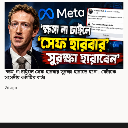
'ক্ষমা না চাইলে সেফ হারবার সুরক্ষা হারাতে হবে': মেটাকে
সংসদীয় কমিটির বার্তা
2d ago