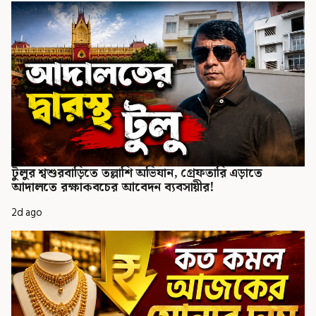
টুলুর শ্বশুরবাড়িতে তল্লাশি অভিযান, গ্রেফতারি এড়াতে
আদালতে রক্ষাকবচের আবেদন ব্যবসায়ীর!
2d ago