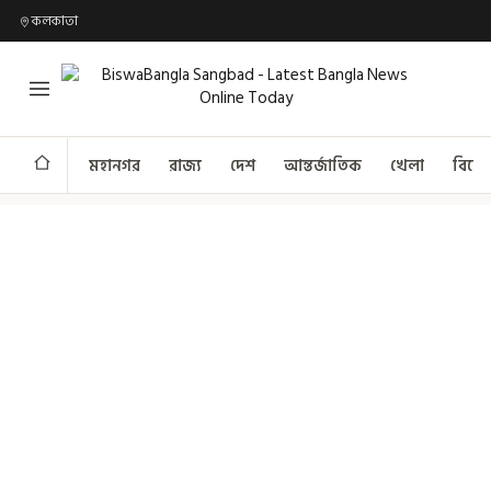
কলকাতা
মহানগর
রাজ্য
দেশ
আন্তর্জাতিক
খেলা
বিনো