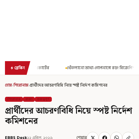
র
থেঁতলানো মাথা-গোপনাঙ্গে রড! বিজেপিশাসিত অসমে নাবালিকার নৃশংস
ব্রেকিং
হোম
›
শিরোনাম
›
প্রার্থীদের আচরণবিধি নিয়ে স্পষ্ট নির্দেশ কমিশনের
শিরোনাম
রাজ্য
গুরুত্বপূর্ণ
প্রার্থীদের আচরণবিধি নিয়ে স্পষ্ট নির্দেশ
কমিশনের
EBBS Desk
২২ এপ্রিল, ২০২৬
শেয়ার