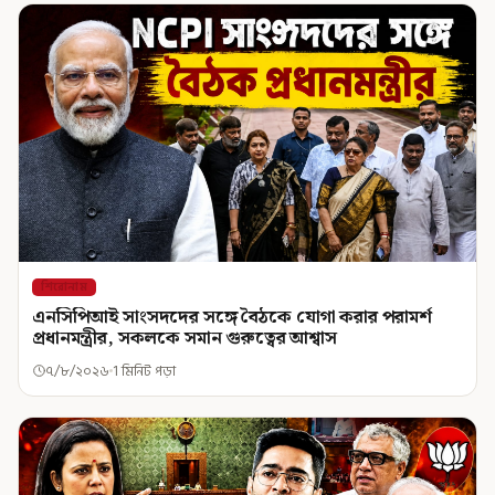
শিরোনাম
এনসিপিআই সাংসদদের সঙ্গে বৈঠকে যোগা করার পরামর্শ
প্রধানমন্ত্রীর, সকলকে সমান গুরুত্বের আশ্বাস
৭/৮/২০২৬
1 মিনিট পড়া