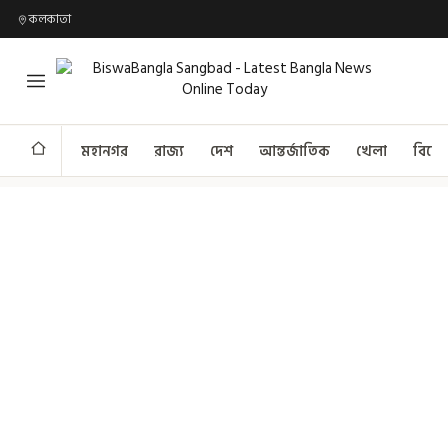
কলকাতা
মহানগর
রাজ্য
দেশ
আন্তর্জাতিক
খেলা
বিনো