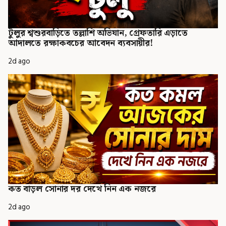
টুলুর শ্বশুরবাড়িতে তল্লাশি অভিযান, গ্রেফতারি এড়াতে
আদালতে রক্ষাকবচের আবেদন ব্যবসায়ীর!
2d ago
কত বাড়ল সোনার দর দেখে নিন এক নজরে
2d ago