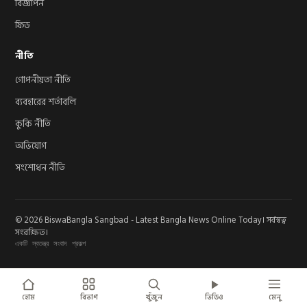
বিজ্ঞাপন
ফিড
নীতি
গোপনীয়তা নীতি
ব্যবহারের শর্তাবলি
কুকি নীতি
অভিযোগ
সংশোধন নীতি
© 2026 BiswaBangla Sangbad - Latest Bangla News Online Today। সর্বস্বত্ব
সংরক্ষিত।
একটি স্বতন্ত্র সংবাদ প্রকল্প
হোম
বিভাগ
খুঁজুন
ভিডিও
মেনু