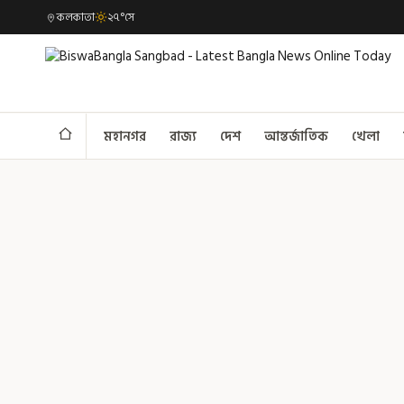
কলকাতা
২৭°সে
মহানগর
রাজ্য
দেশ
আন্তর্জাতিক
খেলা