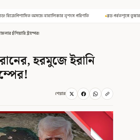
লিকার নৃশংস পরিণতি
ব্রড পর্বতশৃঙ্গে তুষারধসে মৃত নির্মল পুরজা! নিশ্চি
ার হুঁশিয়ারি ট্রাম্পের!
হরানের, হরমুজে ইরানি
াম্পের!
শেয়ার