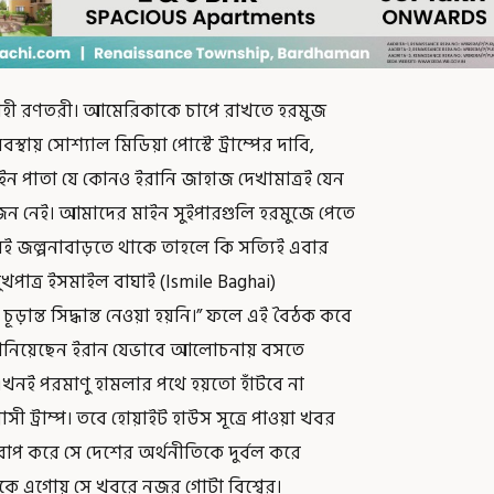
মানবাহী রণতরী। আমেরিকাকে চাপে রাখতে হরমুজ
্থায় সোশ্যাল মিডিয়া পোস্টে ট্রাম্পের দাবি,
ইন পাতা যে কোনও ইরানি জাহাজ দেখামাত্রই যেন
য়োজন নেই। আমাদের মাইন সুইপারগুলি হরমুজে পেতে
 জল্পনাবাড়তে থাকে তাহলে কি সত্যিই এবার
 মুখপাত্র ইসমাইল বাঘাই (Ismile Baghai)
ূড়ান্ত সিদ্ধান্ত নেওয়া হয়নি।” ফলে এই বৈঠক কবে
পষ্ট জানিয়েছেন ইরান যেভাবে আলোচনায় বসতে
এখনই পরমাণু হামলার পথে হয়তো হাঁটবে না
ী ট্রাম্প। তবে হোয়াইট হাউস সূত্রে পাওয়া খবর
প করে সে দেশের অর্থনীতিকে দুর্বল করে
দিকে এগোয় সে খবরে নজর গোটা বিশ্বের।