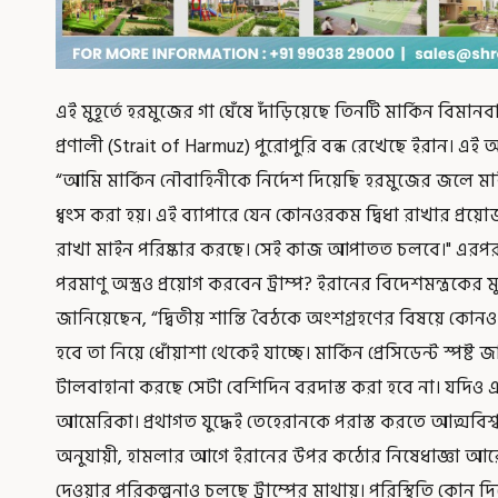
এই মুহূর্তে হরমুজের গা ঘেঁষে দাঁড়িয়েছে তিনটি মার্কিন বি
প্রণালী (Strait of Harmuz) পুরোপুরি বন্ধ রেখেছে ইরান। এই অবস
“আমি মার্কিন নৌবাহিনীকে নির্দেশ দিয়েছি হরমুজের জলে মা
ধ্বংস করা হয়। এই ব্যাপারে যেন কোনওরকম দ্বিধা রাখার প্র
রাখা মাইন পরিষ্কার করছে। সেই কাজ আপাতত চলবে।" এরপরই
পরমাণু অস্ত্রও প্রয়োগ করবেন ট্রাম্প? ইরানের বিদেশমন্ত্রকের
জানিয়েছেন, “দ্বিতীয় শান্তি বৈঠকে অংশগ্রহণের বিষয়ে কোনও চ
হবে তা নিয়ে ধোঁয়াশা থেকেই যাচ্ছে। মার্কিন প্রেসিডেন্ট স্
টালবাহানা করছে সেটা বেশিদিন বরদাস্ত করা হবে না। যদিও 
আমেরিকা। প্রথাগত যুদ্ধেই তেহেরানকে পরাস্ত করতে আত্মবিশ্বাস
অনুযায়ী, হামলার আগে ইরানের উপর কঠোর নিষেধাজ্ঞা আরো
দেওয়ার পরিকল্পনাও চলছে ট্রাম্পের মাথায়। পরিস্থিতি কোন 