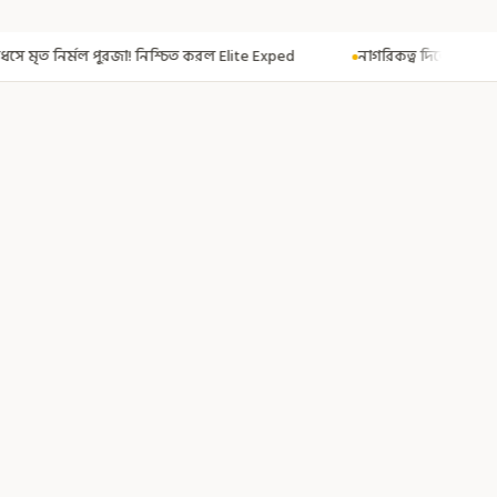
ত করল Elite Exped
নাগরিকত্ব দিতেই CAA! ৩০০ মতুয়াকে নাগরিকত্বের সার্টিফি