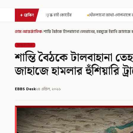
 হাই কোর্টের
থেঁতলানো মাথা-গোপনাঙ্গে রড! বিজেপিশাসিত অসমে নাবা
ব্রেকিং
হোম
›
আন্তর্জাতিক
›
শান্তি বৈঠকে টালবাহানা তেহরানের, হরমুজে ইরানি জাহাজে হামল
আন্তর্জাতিক
শান্তি বৈঠকে টালবাহানা তে
জাহাজে হামলার হুঁশিয়ারি ট্র
EBBS Desk
২৪ এপ্রিল, ২০২৬