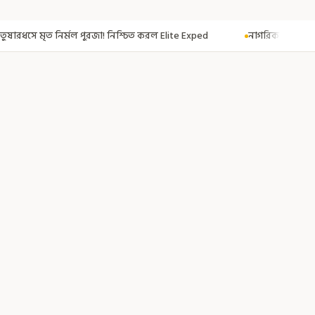
্চিত করল Elite Exped
নাগরিকত্ব দিতেই CAA! ৩০০ মতুয়াকে নাগরিকত্বের সার্ট