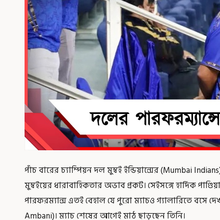
পাঁচ বারের চ্যাম্পিয়ন দল মুম্বই ইন্ডিয়ান্সের (Mumbai Ind
মুম্বইয়ের ধারাবাহিকতার অভাব প্রকট। সেইসঙ্গে হার্দিক পাণ্ডিয়
পারফরম্যান্স এতই বেহাল যে পুরো ম্যাচও গ্যালারিতে বসে 
Ambani)। ম্যাচ শেষের আগেই মাঠ ছাড়ছেন তিনি।