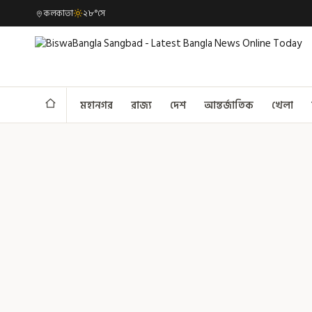
কলকাতা
২৮°সে
মহানগর
রাজ্য
দেশ
আন্তর্জাতিক
খেলা