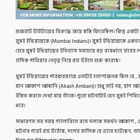
গুজরাট টাইটান্সের বিরুদ্ধে জয়ে স্বস্তি ফিরেছিল। কিন্তু এক
মুম্বই ইন্ডিয়ান্সকে (Mumbai Indians)। মুম্বই ইন্ডিয়ান্সকে এ
হেরে মুম্বই ইন্ডিয়ান্সের ইতিহাসে সবচেয়ে বড় ব্যবধানে হারে
হার্দিক পাণ্ডিয়ার নেতৃত্ব নিয়ে প্রশ্ন উঠতে শুরু করেছে।
মুম্বই ইন্ডিয়ান্সের পারফরম্যান্স এতটাই হতাশাজনক ছিল যে ,
যান আকাশ আম্বানি (Akash Ambani)। শুধু তাই নয়, রাগ 
ইঙ্গিত করতে দেখা যায় তাঁকে। পুরো ঘটনাটাই যেন মুম্বই শিব
ধরে।
সাধারণত সব সময় গ্যালারিতে বসে দলকে সমর্থন আকাশ , এ
ঘটনার পরেই প্রশ্ন উঠেছে, দলের মালিক যে ভাবে চটেছেন, তাত