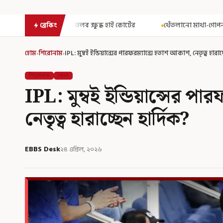
ব্ধ হাই কোর্টের
থেঁতলানো মাথা-গোপনাঙ্গে রড! বিজেপিশাসিত অসমে ন
ব্রেকিং
হোম
›
শিরোনাম
›
IPL: মুম্বই ইন্ডিয়ান্সের পারফরম্যান্সে হতাশ আকাশ, নেতৃত্ব হারাচ
শিরোনাম
খেলা
IPL: মুম্বই ইন্ডিয়ান্সের পা
নেতৃত্ব হারাচ্ছেন হার্দিক?
EBBS Desk
২৪ এপ্রিল, ২০২৬