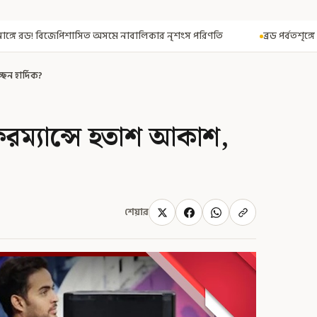
াবালিকার নৃশংস পরিণতি
ব্রড পর্বতশৃঙ্গে তুষারধসে মৃত নির্মল পুরজা! নিশ
্ছেন হার্দিক?
রফরম্যান্সে হতাশ আকাশ,
শেয়ার