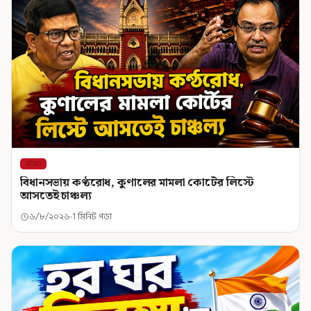
রাজ্য
বিধানসভায় কণ্ঠরোধ, কুণালের মামলা কোর্টের লিস্টে
আসতেই চাঞ্চল্য
৬/৮/২০২৬
1 মিনিট পড়া