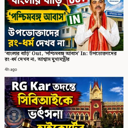
‘বাংলার বাড়ি’ Out, ‘পশ্চিমবঙ্গ আবাস’ In: উপভোক্তাদের
রং-ধর্ম দেখব না, আশ্বাস মুখ্যমন্ত্রীর
4h ago