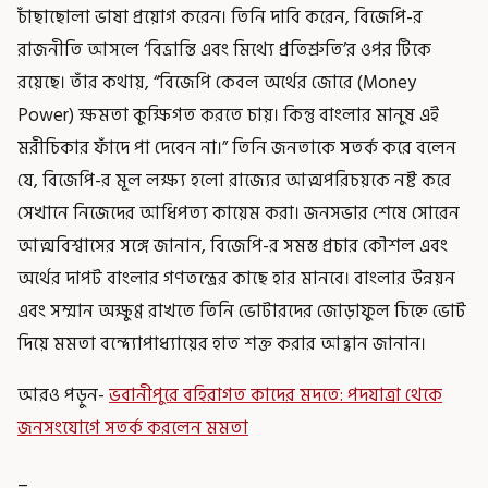
চাঁছাছোলা ভাষা প্রয়োগ করেন। তিনি দাবি করেন, বিজেপি-র
রাজনীতি আসলে ‘বিভ্রান্তি এবং মিথ্যে প্রতিশ্রুতি’র ওপর টিকে
রয়েছে। তাঁর কথায়, “বিজেপি কেবল অর্থের জোরে (Money
Power) ক্ষমতা কুক্ষিগত করতে চায়। কিন্তু বাংলার মানুষ এই
মরীচিকার ফাঁদে পা দেবেন না।” তিনি জনতাকে সতর্ক করে বলেন
যে, বিজেপি-র মূল লক্ষ্য হলো রাজ্যের আত্মপরিচয়কে নষ্ট করে
সেখানে নিজেদের আধিপত্য কায়েম করা। জনসভার শেষে সোরেন
আত্মবিশ্বাসের সঙ্গে জানান, বিজেপি-র সমস্ত প্রচার কৌশল এবং
অর্থের দাপট বাংলার গণতন্ত্রের কাছে হার মানবে। বাংলার উন্নয়ন
এবং সম্মান অক্ষুণ্ণ রাখতে তিনি ভোটারদের জোড়াফুল চিহ্নে ভোট
দিয়ে মমতা বন্দ্যোপাধ্যায়ের হাত শক্ত করার আহ্বান জানান।
আরও পড়ুন-
ভবানীপুরে বহিরাগত কাদের মদতে: পদযাত্রা থেকে
জনসংযোগে সতর্ক করলেন মমতা
_