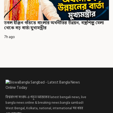
ডবল ইঞ্জিন গতিতে বাংলার অর্থনীতির উন্নয়ন, বস্ত্রশিল্প মেলা
থেকে বড় বার্তা মুখ্যমন্ত্রীর
7h ago
বিশ্ববাংলা সংবাদ-এ পড়ুন আজকের latest bengali news, live
bangla news online & breaking news bangla sambad।
West Bengal, Kolkata, national, international সব খবর