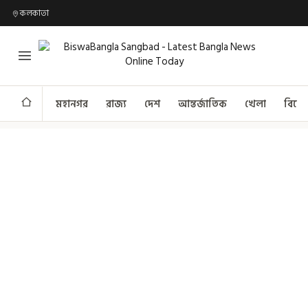
কলকাতা
মহানগর
রাজ্য
দেশ
আন্তর্জাতিক
খেলা
বিনো