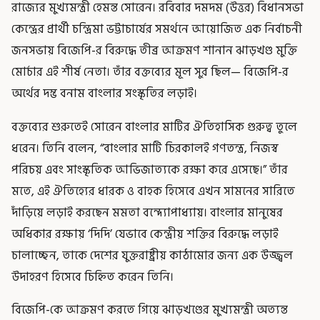
রাজ্যের মুখ্যমন্ত্রী হেমন্ত সোরেন। রবিবার দমদম (উত্তর) বিধানসভা
কেন্দ্রের প্রার্থী চন্দ্রিমা ভট্টাচার্যের সমর্থনে আয়োজিত এক নির্বাচনী
জনসভায় বিজেপি-র বিরুদ্ধে তীব্র আক্রমণ শানান ঝাড়খণ্ড মুক্তি
মোর্চার এই শীর্ষ নেতা। তাঁর বক্তব্যের মূল সুর ছিল— বিজেপি-র
অর্থের দম্ভ বনাম বাংলার সংস্কৃতির লড়াই।
বক্তব্যের শুরুতেই সোরেন বাংলার মাটির ঐতিহাসিক গুরুত্ব তুলে
ধরেন। তিনি বলেন, “বাংলার মাটি চিরকালই গণতন্ত্র, নিজস্ব
পরিচয় এবং সাংস্কৃতিক আভিজাত্যকে রক্ষা করে এসেছে।” তাঁর
মতে, এই ঐতিহ্যের ধারক ও বাহক হিসেবে এখন সামনের সারিতে
দাঁড়িয়ে লড়াই করছেন মমতা বন্দ্যোপাধ্যায়। বাংলার মানুষের
অধিকার রক্ষায় ‘দিদি’ যেভাবে কেন্দ্রীয় শক্তির বিরুদ্ধে লড়াই
চালাচ্ছেন, তাকে দেশের যুক্তরাষ্ট্রীয় কাঠামোর জন্য এক উজ্জ্বল
উদাহরণ হিসেবে চিহ্নিত করেন তিনি।
বিজেপি-কে আক্রমণ করতে গিয়ে ঝাড়খণ্ডের মুখ্যমন্ত্রী অত্যন্ত