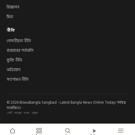
বিজ্ঞাপন
ফিড
নীতি
গোপনীয়তা নীতি
ব্যবহারের শর্তাবলি
কুকি নীতি
অভিযোগ
সংশোধন নীতি
© 2026 BiswaBangla Sangbad - Latest Bangla News Online Today। সর্বস্বত্ব
সংরক্ষিত।
একটি স্বতন্ত্র সংবাদ প্রকল্প