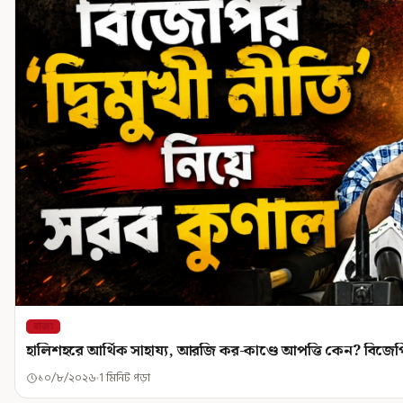
রাজ্য
হালিশহরে আর্থিক সাহায্য, আরজি কর-কাণ্ডে আপত্তি কেন? বিজেপির
১০/৮/২০২৬
1 মিনিট পড়া