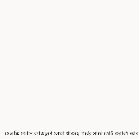
সেলফি জোনে ব্যাকড্রপে লেখা থাকছে 'গর্বের সাথে ভোট করাব'।