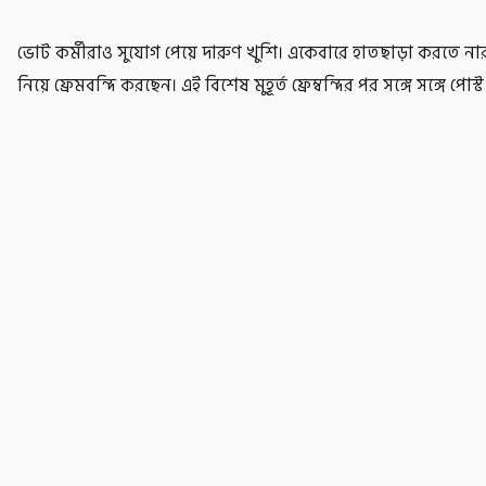
ভোট কর্মীরাও সুযোগ পেয়ে দারুণ খুশি। একেবারে হাতছাড়া করতে না
নিয়ে ফ্রেমবন্দি করছেন। এই বিশেষ মুহূর্ত ফ্রেম্বন্দির পর সঙ্গে সঙ্গে পো