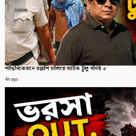
শান্তিনিকেতনে তল্লাশি চালিয়ে আটক টুলু-ঘনিষ্ঠ ৩
4h ago