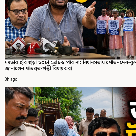
মমতার ছবি ছাড়া ১০টা ভোটও পাব না: বিধানসভায় শোভনদেব-কু
জানালেন ঋতব্রত-পন্থী বিধায়করা
3h ago