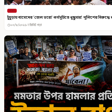
রাজ্য
চুঁচুড়ায় বামেদের 'জেল ভরো' কর্মসূচিতে ধুন্ধুমার! পুলিশের বিরুদ্ধ
১০/৮/২০২৬
1 মিনিট পড়া