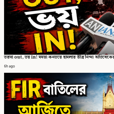
ভরসা out, ভয় in! মমতা কনভয়ে হামলার তীব্র নিন্দা অভিষেকের
6h ago