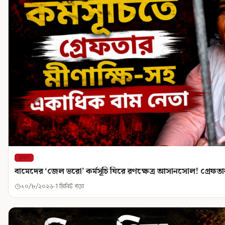
রাজ্য
বামেদের ‘জেল ভরো’ কর্মসূচি ঘিরে রণক্ষেত্র আসানসোল! গ্রেফতা
১০/৮/২০২৬
1 মিনিট পড়া