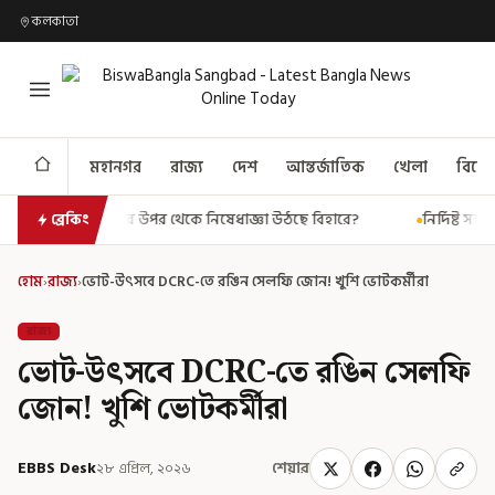
কলকাতা
মহানগর
রাজ্য
দেশ
আন্তর্জাতিক
খেলা
বিনো
ছে বিহারে?
নির্দিষ্ট সম্প্রদায়কে বেছে টার্গেট করা হবে না! আবু-খলিলুরকে আশ
ব্রেকিং
হোম
›
রাজ্য
›
ভোট-উৎসবে DCRC-তে রঙিন সেলফি জোন! খুশি ভোটকর্মীরা
রাজ্য
ভোট-উৎসবে DCRC-তে রঙিন সেলফি
জোন! খুশি ভোটকর্মীরা
EBBS Desk
২৮ এপ্রিল, ২০২৬
শেয়ার