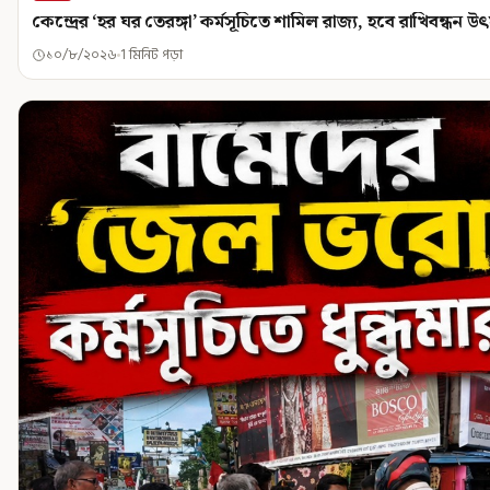
কেন্দ্রের ‘হর ঘর তেরঙ্গা’ কর্মসূচিতে শামিল রাজ্য, হবে রাখিবন্ধন উৎস
১০/৮/২০২৬
1 মিনিট পড়া