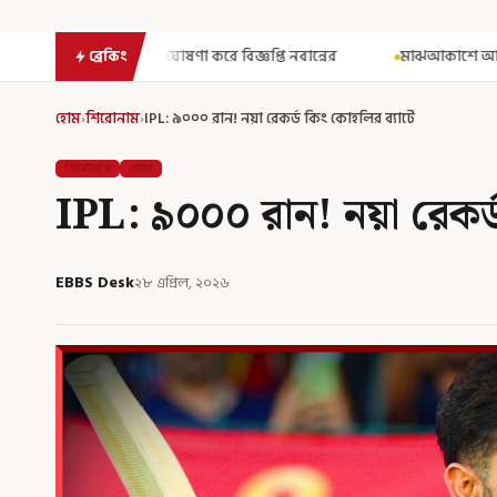
ে বিজ্ঞপ্তি নবান্নের
মাঝআকাশে আচমকা প্রবল ঝাঁকুনি! এয়ার ইন্ডিয়
ব্রেকিং
হোম
›
শিরোনাম
›
IPL: ৯০০০ রান! নয়া রেকর্ড কিং কোহলির ব্যাটে
শিরোনাম
খেলা
IPL: ৯০০০ রান! নয়া রেকর্
EBBS Desk
২৮ এপ্রিল, ২০২৬