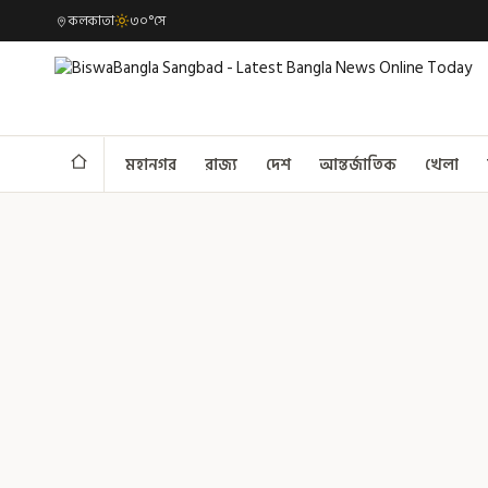
কলকাতা
৩০°সে
মহানগর
রাজ্য
দেশ
আন্তর্জাতিক
খেলা