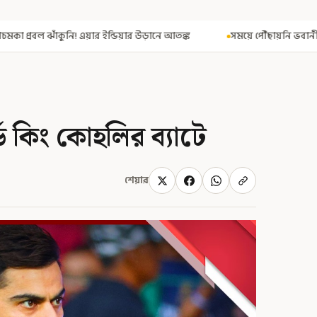
ার উড়ানে আতঙ্ক
সময়ে পৌঁছায়নি ভবানীপুর ভোট-মামলার নথি! রেজিস্ট্রার জ
ড কিং কোহলির ব্যাটে
শেয়ার