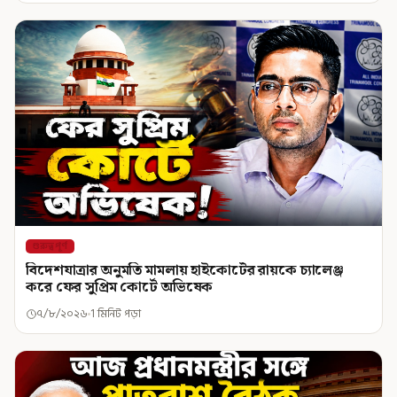
গুরুত্বপূর্ণ
বিদেশযাত্রার অনুমতি মামলায় হাইকোর্টের রায়কে চ্যালেঞ্জ
করে ফের সুপ্রিম কোর্টে অভিষেক
৭/৮/২০২৬
1 মিনিট পড়া