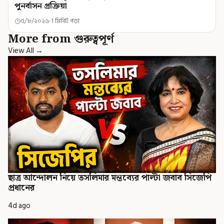
পুনর্বাসন প্রক্রিয়া
৫/৮/২০২৬
1 মিনিট পড়া
More from গুরুত্বপূর্ণ
View All →
ছাত্র আন্দোলন নিয়ে তসলিমার মন্তব্যের পাল্টা জবাব সিজেপি
প্রধানের
4d ago