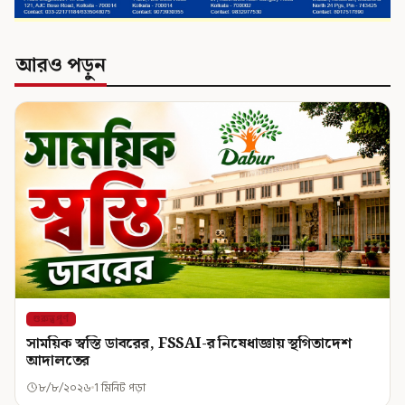
আরও পড়ুন
গুরুত্বপূর্ণ
সাময়িক স্বস্তি ডাবরের, FSSAI-র নিষেধাজ্ঞায় স্থগিতাদেশ
আদালতের
৮/৮/২০২৬
1 মিনিট পড়া