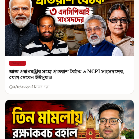
গুরুত্বপূর্ণ
আজ প্রধানমন্ত্রীর সঙ্গে প্রাতরাশ বৈঠক ৩ NCPI সাংসদদের,
যোগ দেবেন ইউসুফও
৭/৮/২০২৬
1 মিনিট পড়া