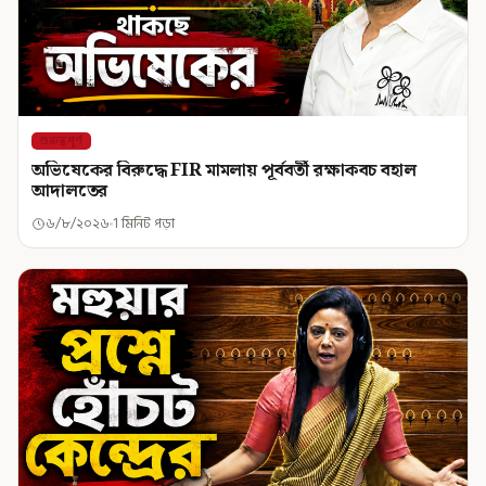
গুরুত্বপূর্ণ
অভিষেকের বিরুদ্ধে FIR মামলায় পূর্ববর্তী রক্ষাকবচ বহাল
আদালতের
৬/৮/২০২৬
1 মিনিট পড়া