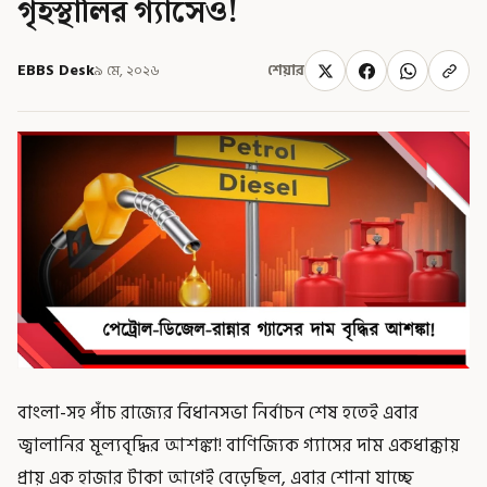
গৃহস্থালির গ্যাসেও!
EBBS Desk
৯ মে, ২০২৬
শেয়ার
বাংলা-সহ পাঁচ রাজ্যের বিধানসভা নির্বাচন শেষ হতেই এবার
জ্বালানির মূল্যবৃদ্ধির আশঙ্কা! বাণিজ্যিক গ্যাসের দাম একধাক্কায়
প্রায় এক হাজার টাকা আগেই বেড়েছিল, এবার শোনা যাচ্ছে