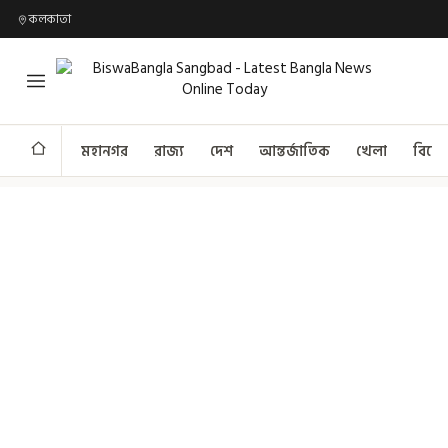
কলকাতা
মহানগর
রাজ্য
দেশ
আন্তর্জাতিক
খেলা
বিনো