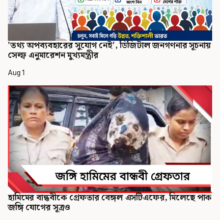
'তথ্য অপব্যবহারের সুযোগ নেই', ডিজিটাল জনগণনার সূচনায়
সেল্ফ এনুমারেশন মুখ্যমন্ত্রীর
Aug 1
হামিমের বান্ধবীকে গ্রেফতার বেঙ্গল এসটিএফের, মিলেছে পাক
জঙ্গি যোগের সূত্রও