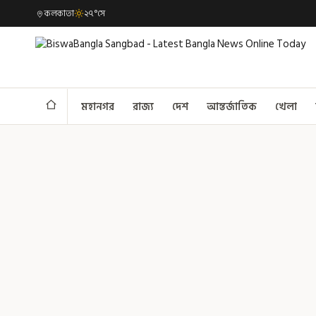
কলকাতা
২৭°সে
মহানগর
রাজ্য
দেশ
আন্তর্জাতিক
খেলা