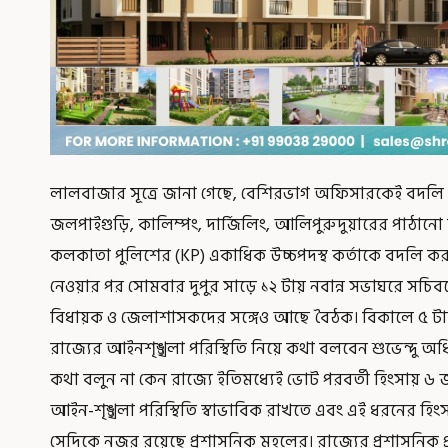
লালবাজার সূত্রে জানা গেছে, বেশিরভাগ অফিসারকেই বদলি ক
জলপাইগুড়ি, কালিম্পং, দার্জিলিং, আলিপুরুদুয়ারের পাঠানো 
কলকাতা পুলিশের (KP) একাধিক উচ্চপদস্থ কর্তাকে বদলি করা হয
নেওয়ার পর সোমবার দুপুর সাড়ে ১২ টায় নবান্ন সভাঘরে সচিবদে
বিধায়ক ও জেলাশাসকদের সঙ্গেও আছে বৈঠক। বিকালে ৫ টা
রাজ্যের আইনশৃঙ্খলা পরিস্থিতি নিয়ে কথা বলবেন শুভেন্দু অ
কথা বলুন না কেন রাজ্যে ইতিমধ্যেই ভোট পরবর্তী হিংসায় ৬ জন ত
আইন-শৃঙ্খলা পরিস্থিতি স্বাভাবিক রাখতে এবং এই ধরনের হিংসা
সেদিকে নজর রয়েছে প্রশাসনিক মহলের। রাজ্যের প্রশাসনিক প্