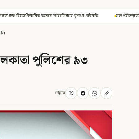
 নাবালিকার নৃশংস পরিণতি
ব্রড পর্বতশৃঙ্গে তুষারধসে মৃত নির্মল পুরজা! 
দলি
কলকাতা পুলিশের ৯৩
শেয়ার