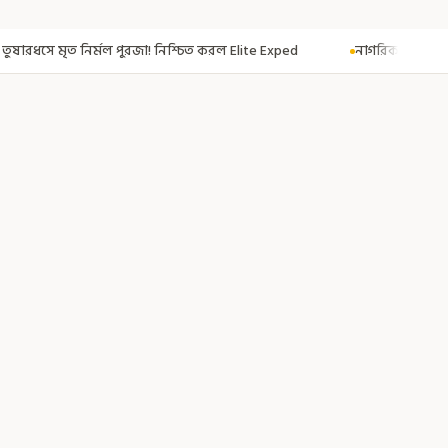
নিশ্চিত করল Elite Exped
নাগরিকত্ব দিতেই CAA! ৩০০ মতুয়াকে নাগরিকত্বের সা