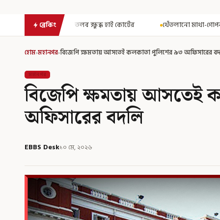
্ষুব্ধ হাই কোর্টের
থেঁতলানো মাথা-গোপনাঙ্গে রড! বিজেপিশাসিত অসমে
ব্রেকিং
হোম
›
মহানগর
›
বিজেপি ক্ষমতায় আসতেই কলকাতা পুলিশের ৯৩ অফিসারের ব
মহানগর
বিজেপি ক্ষমতায় আসতেই 
অফিসারের বদলি
EBBS Desk
১০ মে, ২০২৬