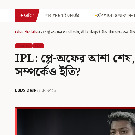
ুব্ধ হাই কোর্টের
থেঁতলানো মাথা-গোপনাঙ্গে রড! বিজেপিশাসিত অসমে ন
ব্রেকিং
হোম
›
শিরোনাম
›
IPL: প্লে-অফের আশা শেষ, পাণ্ডিয়া-মুম্বই ইন্ডিয়ান্স সম্পর্কেও ইত
শিরোনাম
খেলা
IPL: প্লে-অফের আশা শেষ, পাণ
সম্পর্কেও ইতি?
EBBS Desk
১১ মে, ২০২৬