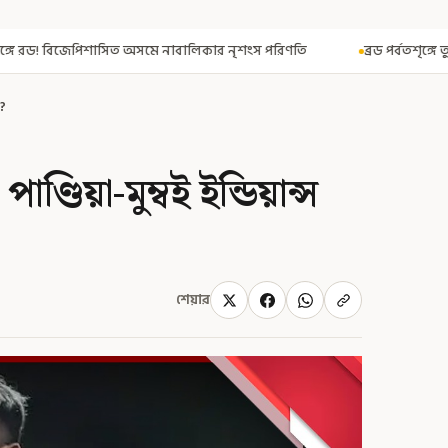
াবালিকার নৃশংস পরিণতি
ব্রড পর্বতশৃঙ্গে তুষারধসে মৃত নির্মল পুরজা! নি
ি?
্ডিয়া-মুম্বই ইন্ডিয়ান্স
শেয়ার