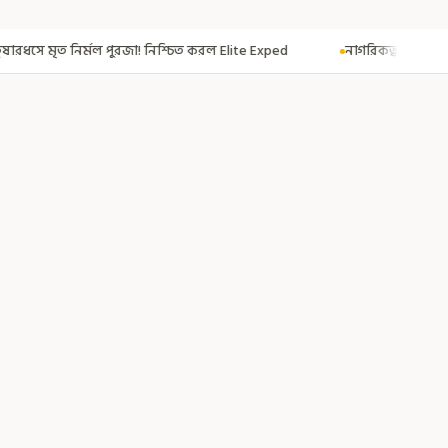
শ্চিত করল Elite Exped
নাগরিকত্ব দিতেই CAA! ৩০০ মতুয়াকে নাগরিকত্বের সার্