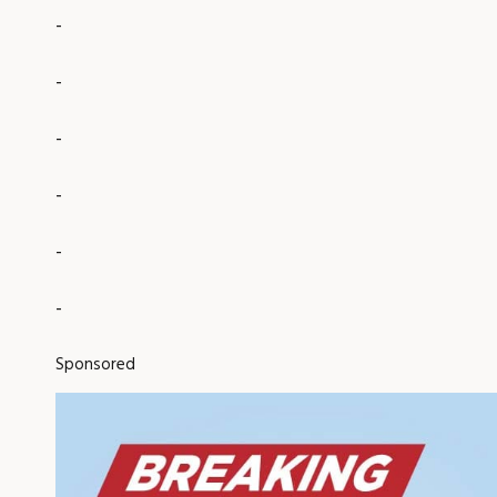
-
-
-
-
-
-
Sponsored