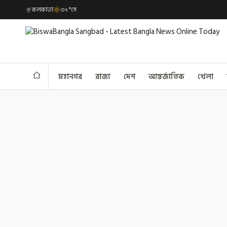
কলকাতা
৩১°সে
মহানগর
রাজ্য
দেশ
আন্তর্জাতিক
খেলা