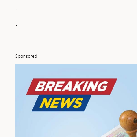
-
-
Sponsored