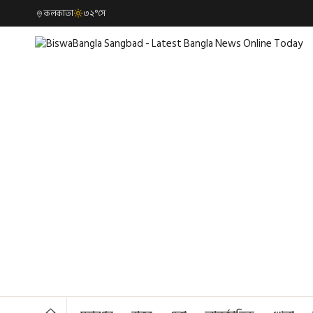
কলকাতা
৩২°সে