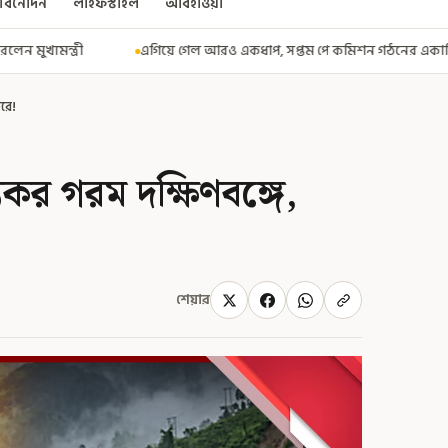
বিনোদন
লাইফস্টাইল
আবহাওয়া
ল আরও একধাপ, সপ্তম পে কমিশন গঠনের একাধিক শর্ত ঘোষণা করে বিজ্ঞপ্তি নবান্ন
তরে!
কর গরম দক্ষিণবঙ্গে,
শেয়ার