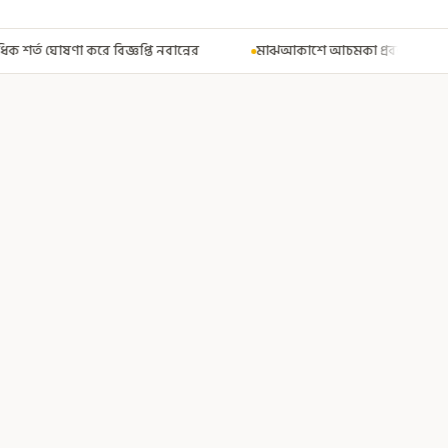
ের
মাঝআকাশে আচমকা প্রবল ঝাঁকুনি! এয়ার ইন্ডিয়ার উড়ানে আতঙ্ক