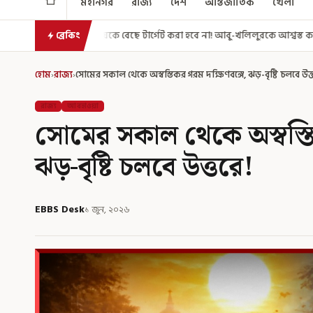
মহানগর
রাজ্য
দেশ
আন্তর্জাতিক
খেলা
 বেছে টার্গেট করা হবে না! আবু-খলিলুরকে আশ্বস্ত করলেন মুখ্যমন্ত্রী
এগিয়ে গে
ব্রেকিং
হোম
›
রাজ্য
›
সোমের সকাল থেকে অস্বস্তিকর গরম দক্ষিণবঙ্গে, ঝড়-বৃষ্টি চলবে উত্
রাজ্য
আবহাওয়া
সোমের সকাল থেকে অস্বস্তি
ঝড়-বৃষ্টি চলবে উত্তরে!
EBBS Desk
১ জুন, ২০২৬