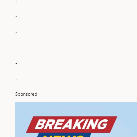
-
-
-
-
-
-
Sponsored