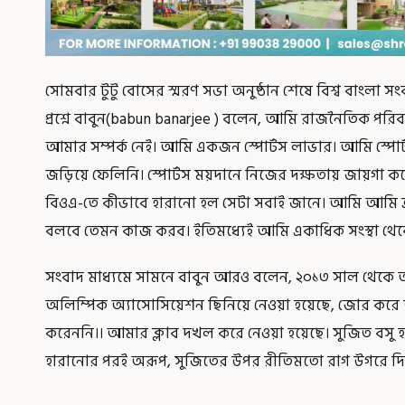
সোমবার টুটু বোসের স্মরণ সভা অনুষ্ঠান শেষে বিশ্ব বাংলা স
প্রশ্নে বাবুন(babun banarjee ) বলেন, আমি রাজনৈতিক পরিবা
আমার সম্পর্ক নেই। আমি একজন স্পোর্টস লাভার। আমি স্পোর
জড়িয়ে ফেলিনি। স্পোর্টস ময়দানে নিজের দক্ষতায় জায়গা 
বিওএ-তে কীভাবে হারানো হল সেটা সবাই জানে। আমি আমি ক্রীড়া
বলবে তেমন কাজ করব। ইতিমধ্যেই আমি একাধিক সংস্থা থেকে 
সংবাদ মাধ্যমে সামনে বাবুন আরও বলেন, ২০১৩ সাল থেকে 
অলিম্পিক অ্যাসোসিয়েশন ছিনিয়ে নেওয়া হয়েছে, জোর কর
করেননি।। আমার ক্লাব দখল করে নেওয়া হয়েছে। সুজিত বসু হক
হারানোর পরই অরূপ, সুজিতের উপর রীতিমতো রাগ উগরে দি