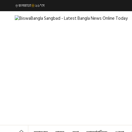
কলকাতা
২৬°সে