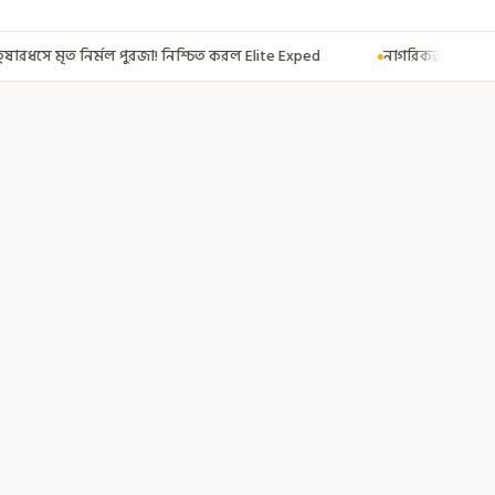
্চিত করল Elite Exped
নাগরিকত্ব দিতেই CAA! ৩০০ মতুয়াকে নাগরিকত্বের সার্টি