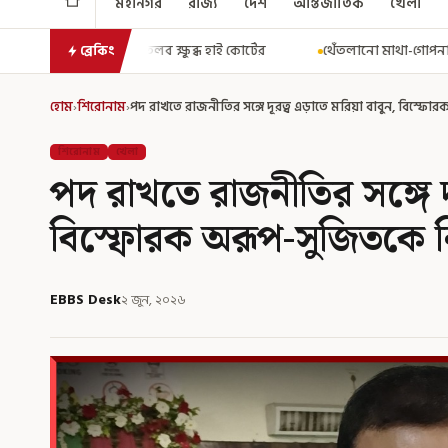
মহানগর
রাজ্য
দেশ
আন্তর্জাতিক
খেলা
ব্ধ হাই কোর্টের
থেঁতলানো মাথা-গোপনাঙ্গে রড! বিজেপিশাসিত অসমে না
ব্রেকিং
হোম
›
শিরোনাম
›
পদ রাখতে রাজনীতির সঙ্গে দূরত্ব এড়াতে মরিয়া বাবুন, বিস্ফ
শিরোনাম
খেলা
পদ রাখতে রাজনীতির সঙ্গে দূ
বিস্ফোরক অরূপ-সুজিতকে 
EBBS Desk
২ জুন, ২০২৬