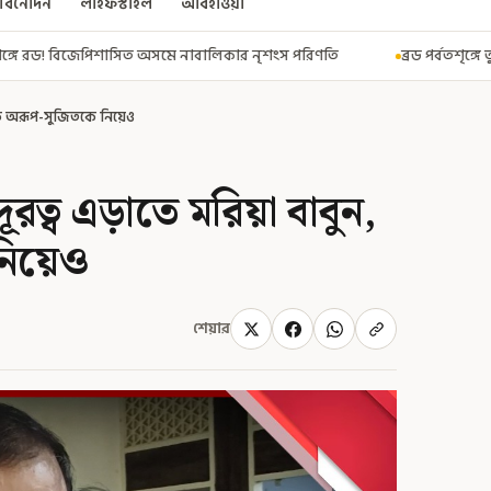
বিনোদন
লাইফস্টাইল
আবহাওয়া
বালিকার নৃশংস পরিণতি
ব্রড পর্বতশৃঙ্গে তুষারধসে মৃত নির্মল পুরজা! নিশ
োরক অরূপ-সুজিতকে নিয়েও
রত্ব এড়াতে মরিয়া বাবুন,
নিয়েও
শেয়ার