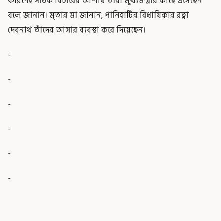
কারণেই সঠিক বিচারের আশায় তাঁরা মুখ্যমন্ত্রীর কাছে এসেছেন
বলে জানান। মৃতার মা জানান, পানিহাটির বিধায়িকার রত্না
দেবনাথ তাঁদের আসার ব্যবস্থা করে দিয়েছেন।
-
-
-
-
-
-