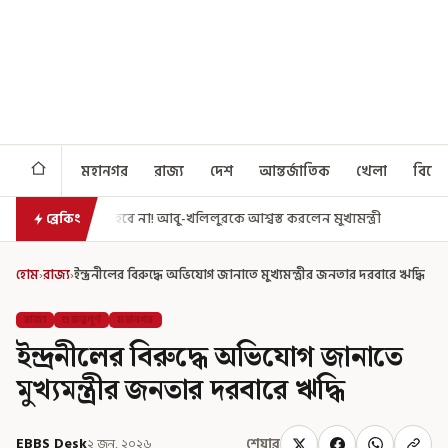
মহানগর
রাজ্য
দেশ
আন্তর্জাতিক
খেলা
বিনো
 আবু-খলিলুরকে আশ্বস্ত করলেন মুখ্যমন্ত্রী
এগিয়ে গেল আরও একধাপ, সপ্তম পে
ব্রেকিং
হোম
›
রাজ্য
›
ইন্দ্রনীলের বিরুদ্ধে অভিযোগ জানাতে মুখ্যমন্ত্রীর জনতার দরবারে ঋদ্ধি
রাজ্য
গুরুত্বপূর্ণ
মহানগর
ইন্দ্রনীলের বিরুদ্ধে অভিযোগ জানাতে
মুখ্যমন্ত্রীর জনতার দরবারে ঋদ্ধি
EBBS Desk
২ জুন, ২০২৬
শেয়ার