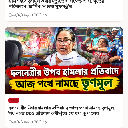
হালিশহরে তৃণমূল কর্মীর মৃত্যুতে সাসপেন্ড ওসি, মৃতের
পরিবারকে আর্থিক সাহায্য মুখ্যমন্ত্রীর
১০/৮/২০২৬
1 মিনিট পড়া
রাজ্য
দলনেত্রীর উপর হামলার প্রতিবাদে আজ পথে নামছে তৃণমূল,
বিধানসভাতেও প্রতিবাদ কর্মীসূচির ঘোষণা কুণালের
১০/৮/২০২৬
1 মিনিট পড়া