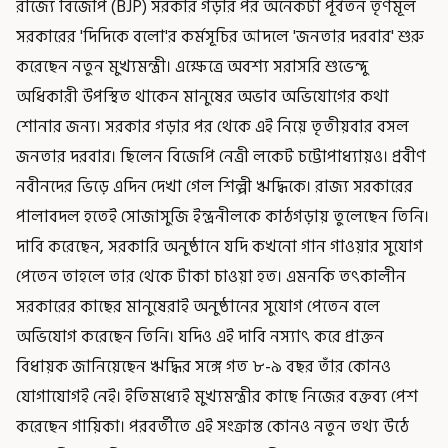
রাজ্যে বিজেপি (BJP) সরকার গড়ার পর অনেকটা পূর্বতন তৃণমূল
সরকারের 'দিদিকে বলো'র কর্মসূচির আদলে 'জনতার দরবার' শুরু
করেছেন নতুন মুখ্যমন্ত্রী। এক্ষেত্রে অবশ্য সরাসরি শুভেন্দু
অধিকারী উপস্থিত থাকেন মানুষের অভাব অভিযোগের কথা
শোনার জন্য। সরকার গড়ার পর থেকে এই নিয়ে তৃতীয়বার বসল
জনতার দরবার। ছিলেন বিজেপি নেত্রী লকেট চট্টোপাধ্যায়ও। প্রবীণ
নবীনদের ভিড়ে এদিন দেখা গেল শিল্পী ঋদ্ধিকে। রাজ্য সরকারের
পালাবদল হতেই সোজাসুজি ইন্দ্রনীলকে কাঠগড়ায় তুলেছেন তিনি।
দাবি করেছেন, সরকারি অনুষ্ঠানে যদি কখনো গান গাওয়ার সুযোগ
পেতেন তাহলে তার থেকে টাকা চাওয়া হত। এমনকি তৎকালীন
সরকারের কাছের মানুষেরাই অনুষ্ঠানের সুযোগ পেতেন বলে
অভিযোগ করেছেন তিনি। যদিও এই দাবি নস্যাৎ করে প্রাক্তন
বিধায়ক জানিয়েছেন ঋদ্ধির সঙ্গে গত ৮-৯ বছর তাঁর কোনও
যোগাযোগই নেই। ইতিমধ্যেই মুখ্যমন্ত্রীর কাছে নিজের বক্তব্য পেশ
করেছেন গায়িকা। পরবর্তীতে এই সংক্রান্ত কোনও নতুন তথ্য উঠে