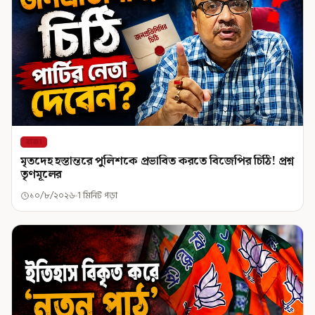
রাজ্য
মৃতদেহ হস্তান্তরে পুলিশকে প্রভাবিত করতে বিজেপির চিঠি! প্রশ্ন
তৃণমূলের
১০/৮/২০২৬
1 মিনিট পড়া