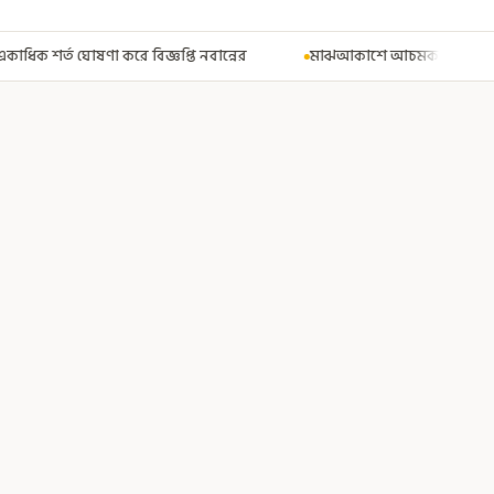
বান্নের
মাঝআকাশে আচমকা প্রবল ঝাঁকুনি! এয়ার ইন্ডিয়ার উড়ানে আতঙ্