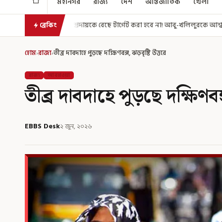
মহানগর
রাজ্য
দেশ
আন্তর্জাতিক
খেলা
দায়কে বেছে টার্গেট করা হবে না! আবু-খলিলুরকে আশ্বস্ত করলেন মুখ্যমন্ত্রী
এগি
ব্রেকিং
হোম
›
রাজ্য
›
তীব্র দাবদাহে পুড়ছে দক্ষিণবঙ্গ, ঝড়বৃষ্টি উত্তরে
রাজ্য
আবহাওয়া
তীব্র দাবদাহে পুড়ছে দক্ষিণবঙ্
EBBS Desk
২ জুন, ২০২৬