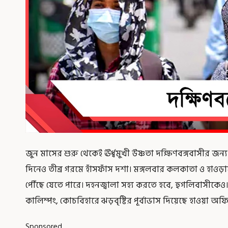
জুন মাসের শুরু থেকেই ঊর্ধ্বমুখী উষ্ণতা দক্ষিণবঙ্গবাসীর জন্য অ
দিনেও তীব্র গরমে হাঁসফাঁস দশা। মঙ্গলবার কলকাতা ও হাওড়ায় 
পৌঁছে যেতে পারে। দহনজ্বালা সহ্য করতে হবে, হুগলিবাসীকেও। 
কালিম্পং, কোচবিহারে ঝড়বৃষ্টির পূর্বাভাস দিয়েছে হাওয়া
Sponsored