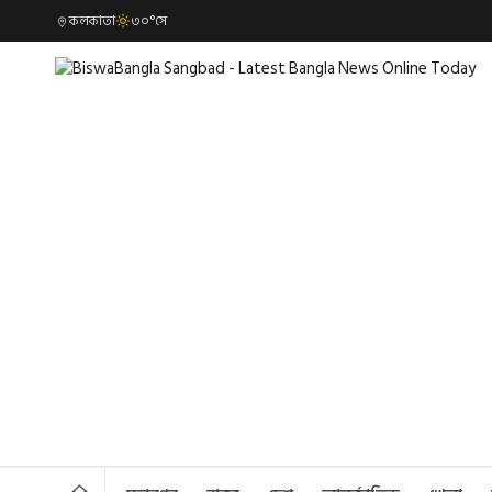
কলকাতা
৩০°সে