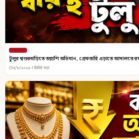
শিরোনাম
টুলুর শ্বশুরবাড়িতে তল্লাশি অভিযান, গ্রেফতারি এড়াতে আদালতে 
৫/৮/২০২৬
1 মিনিট পড়া