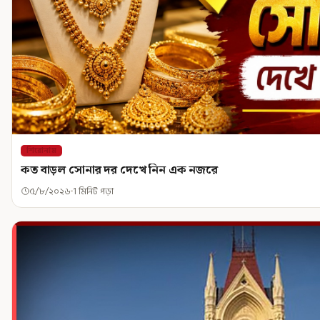
শিরোনাম
কত বাড়ল সোনার দর দেখে নিন এক নজরে
৫/৮/২০২৬
1 মিনিট পড়া