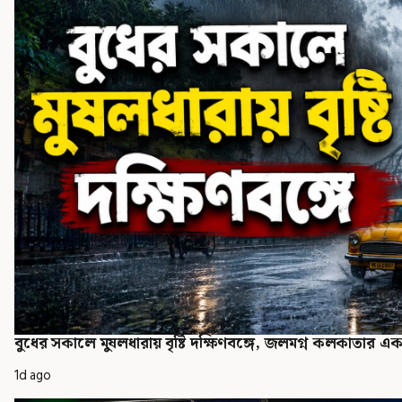
বুধের সকালে মুষলধারায় বৃষ্টি দক্ষিণবঙ্গে, জলমগ্ন কলকাতার একা
1d ago