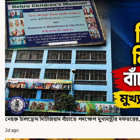
নেহরু চিলড্রেন্স মিউজিয়াম বাঁচাতে পদক্ষেপ মুখ্যমন্ত্রীর দফত
2d ago