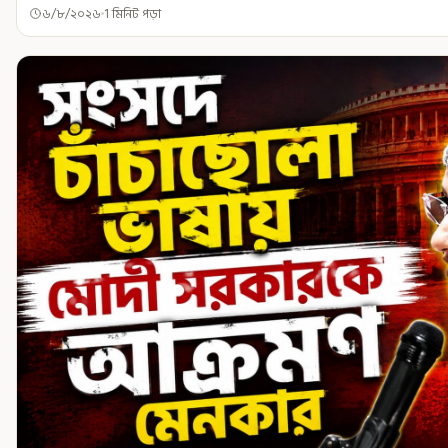
৬/৮/২০২৬
1 মিনিট পড়া