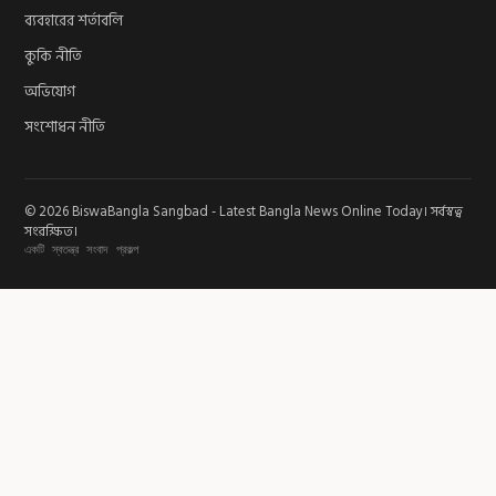
ব্যবহারের শর্তাবলি
কুকি নীতি
অভিযোগ
সংশোধন নীতি
© 2026 BiswaBangla Sangbad - Latest Bangla News Online Today। সর্বস্বত্ব
সংরক্ষিত।
একটি স্বতন্ত্র সংবাদ প্রকল্প