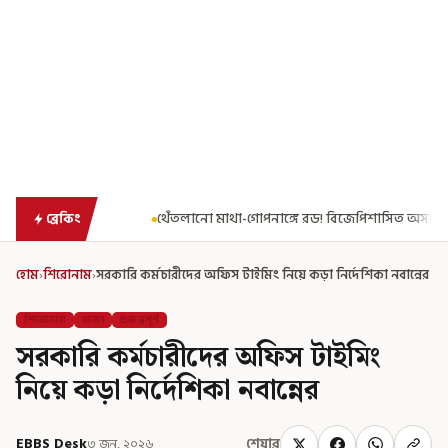
ঙ্গে রড! বিজেপিশাসিত অসমে নাবালিকার নৃশংস পরিণতি
ব্রড পর্বতশৃঙ্গ
ব্রেকিং
হোম
›
শিরোনাম
›
সরকারি কর্মচারীদের অফিস টাইমিং নিয়ে কড়া নির্দেশিকা নবান্নের
শিরোনাম
রাজ্য
গুরুত্বপূর্ণ
সরকারি কর্মচারীদের অফিস টাইমিং
নিয়ে কড়া নির্দেশিকা নবান্নের
EBBS Desk
৩ জুন, ২০২৬
শেয়ার