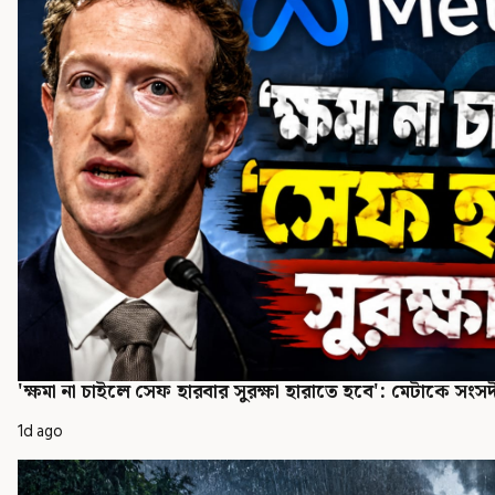
'ক্ষমা না চাইলে সেফ হারবার সুরক্ষা হারাতে হবে': মেটাকে সংসদী
1d ago