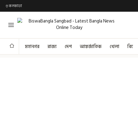
কলকাতা
মহানগর
রাজ্য
দেশ
আন্তর্জাতিক
খেলা
বিনো