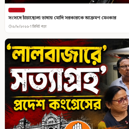
শিরোনাম
সংসদে চাঁচাছোলা ভাষায় মোদি সরকারকে আক্রমণ মেনকার
৬/৮/২০২৬
1 মিনিট পড়া