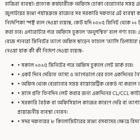
হাজিরা ব্যবস্থা। প্রত্যেক কর্মচারীকে অফিসে ঢোকা বেরোনোর সময় এ
জুলাইয়ের মধ্যে পর্যায়ক্রমে রাজ্যের সব সরকারি দফতরে এই ব্যবস্থা
নির্দেশিকা স্পষ্ট বলে দেওয়া হয়েছে, কেউ যদি ১০:১৫ মিনিট থেকে ১
করা হবে। এগারোটার পরে অফিসে ঢুকলে 'অনুপস্থিত' বলে গণ্য হবে।
বেজে পনেরো মিনিটের আগে অফিস ছাড়েন তাহলে 'আর্লি ডিপার্চার'
নেওয়া যাক কী কী নির্দেশ দেওয়া হয়েছে-
• সকাল ১০:১৫ মিনিটের পরে অফিস ঢুকলে লেট মার্ক হবে।
• একই দিনে দেরিতে আসা ও আগেভাগে বের হলে একদিনের নৈমিত
• অফিস থেকে বেরোনোর সময় বায়োমেট্রিক রেকর্ড না করলে অ
• মাসে প্রতি তিনদিন লেট করার জন্য একদিনের CL/CCL কাটা
• সরকারি বৈঠক বা অফিসিয়াল কাজের কারণে দেরি বা আগাম বে
প্রয়োজনীয় ব্যবস্থা নেবেন।
• সদর দফতরের ৮ কিলোমিটারের মধ্যে বসবাসের ক্ষেত্রে বিদ্