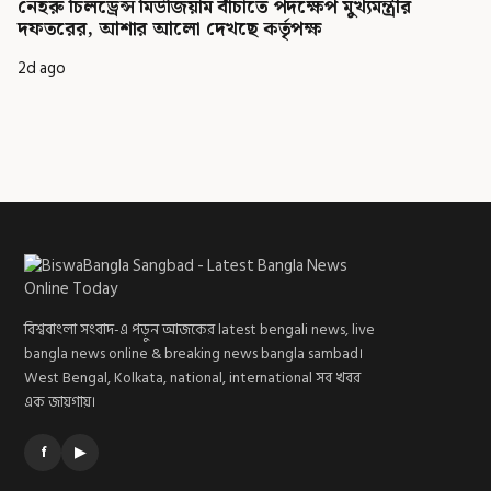
নেহরু চিলড্রেন্স মিউজিয়াম বাঁচাতে পদক্ষেপ মুখ্যমন্ত্রীর
দফতরের, আশার আলো দেখছে কর্তৃপক্ষ
2d ago
বিশ্ববাংলা সংবাদ-এ পড়ুন আজকের latest bengali news, live
bangla news online & breaking news bangla sambad।
West Bengal, Kolkata, national, international সব খবর
এক জায়গায়।
f
▶