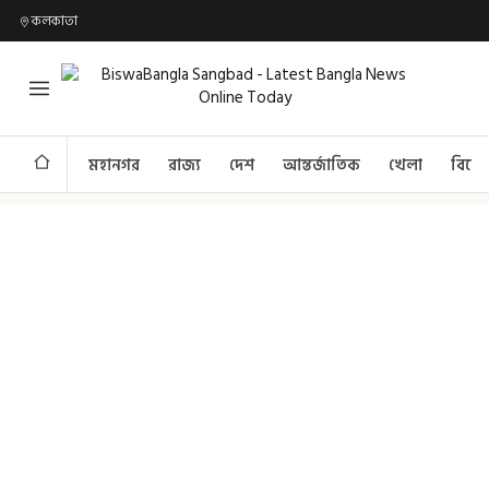
কলকাতা
মহানগর
রাজ্য
দেশ
আন্তর্জাতিক
খেলা
বিনো