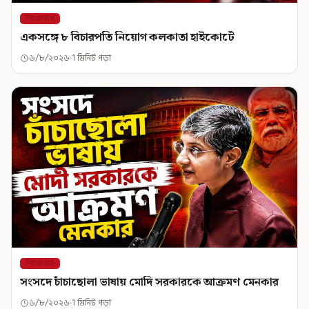
শিরোনাম
একসঙ্গে ৮ বিচারপতি নিয়োগ কলকাতা হাইকোর্টে
৬/৮/২০২৬
1 মিনিট পড়া
শিরোনাম
সংসদে চাঁচাছোলা ভাষায় মোদি সরকারকে আক্রমণ মেনকার
৬/৮/২০২৬
1 মিনিট পড়া