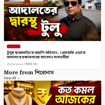
শিরোনাম
টুলুর শ্বশুরবাড়িতে তল্লাশি অভিযান, গ্রেফতারি এড়াতে
আদালতে রক্ষাকবচের আবেদন ব্যবসায়ীর!
৫/৮/২০২৬
1 মিনিট পড়া
More from শিরোনাম
View All →