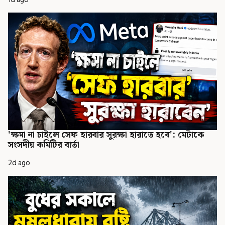
'ক্ষমা না চাইলে সেফ হারবার সুরক্ষা হারাতে হবে': মেটাকে
সংসদীয় কমিটির বার্তা
2d ago