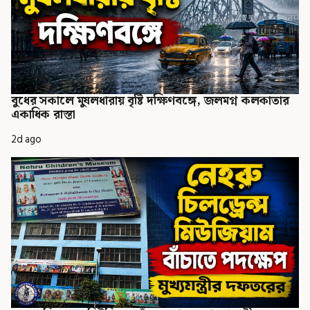
বুধের সকালে মুষলধারায় বৃষ্টি দক্ষিণবঙ্গে, জলমগ্ন কলকাতার
একাধিক রাস্তা
2d ago