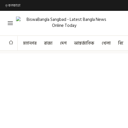
কলকাতা
মহানগর
রাজ্য
দেশ
আন্তর্জাতিক
খেলা
বিনো