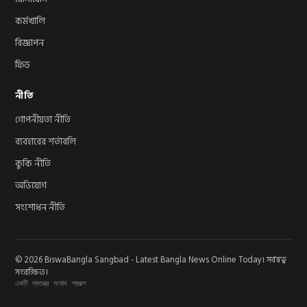
কর্মখালি
বিজ্ঞাপন
ফিড
নীতি
গোপনীয়তা নীতি
ব্যবহারের শর্তাবলি
কুকি নীতি
অভিযোগ
সংশোধন নীতি
© 2026 BiswaBangla Sangbad - Latest Bangla News Online Today। সর্বস্বত্ব
সংরক্ষিত।
একটি স্বতন্ত্র সংবাদ প্রকল্প