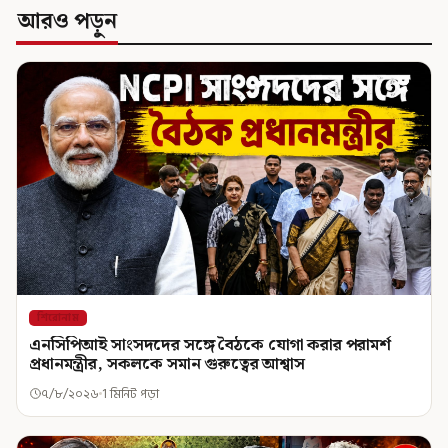
আরও পড়ুন
শিরোনাম
এনসিপিআই সাংসদদের সঙ্গে বৈঠকে যোগা করার পরামর্শ
প্রধানমন্ত্রীর, সকলকে সমান গুরুত্বের আশ্বাস
৭/৮/২০২৬
1 মিনিট পড়া