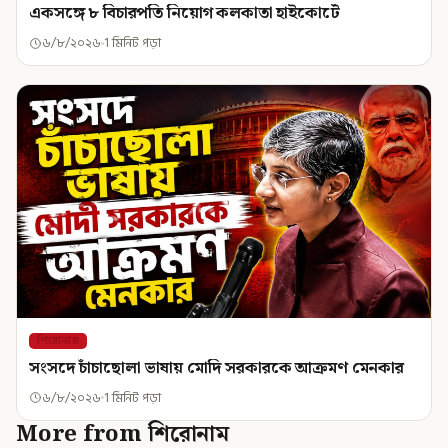
একসঙ্গে ৮ বিচারপতি নিয়োগ কলকাতা হাইকোর্টে
৬/৮/২০২৬
1 মিনিট পড়া
শিরোনাম
সংসদে চাঁচাছোলা ভাষায় মোদি সরকারকে আক্রমণ মেনকার
৬/৮/২০২৬
1 মিনিট পড়া
More from শিরোনাম