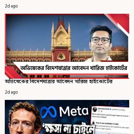
2d ago
অভিষেকের বিদেশযাত্রার আবেদন খারিজ হাইকোর্টের
2d ago