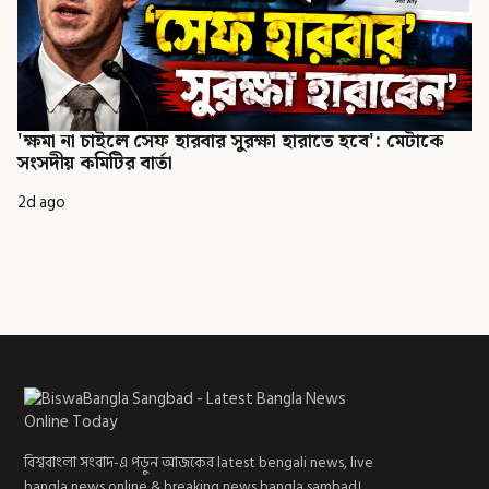
'ক্ষমা না চাইলে সেফ হারবার সুরক্ষা হারাতে হবে': মেটাকে
সংসদীয় কমিটির বার্তা
2d ago
বিশ্ববাংলা সংবাদ-এ পড়ুন আজকের latest bengali news, live
bangla news online & breaking news bangla sambad।