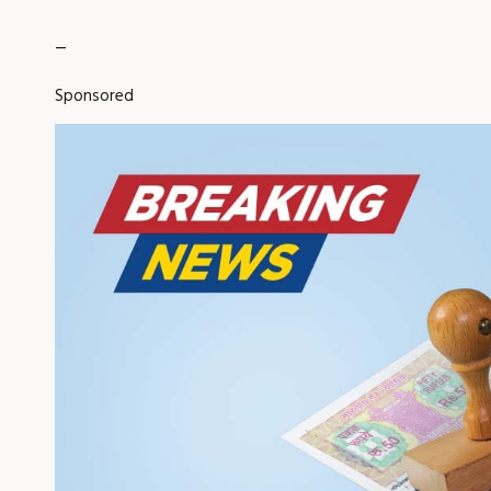
_
Sponsored