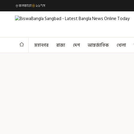
কলকাতা
২৬°সে
মহানগর
রাজ্য
দেশ
আন্তর্জাতিক
খেলা