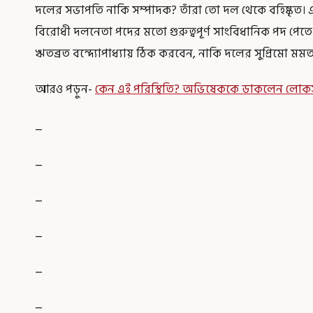
দলের সভাপতি নাকি সম্পাদক? তাঁরা তো দল থেকে বহিষ্কৃত।
বিরোধী দলনেতা পদের মতো গুরুত্বপূর্ণ সাংবিধানিক পদ পেত
ঋতব্রত বন্দ্যোপাধ্যায় ঠিক করবেন, নাকি দলের সুপ্রিমো মমতা ব
আরও পড়ুন-
কেন এই পরিস্থিতি? অভিষেককে ডাকলেন লোকস
_
_
_
_
_
_