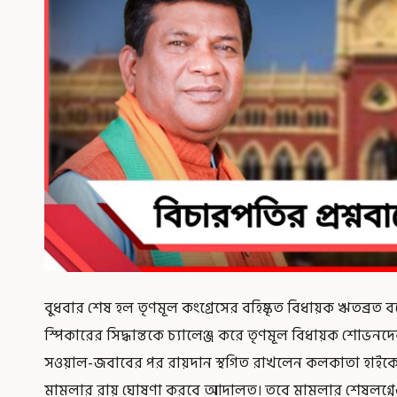
বুধবার শেষ হল তৃণমূল কংগ্রেসের বহিষ্কৃত বিধায়ক ঋতব্রত বন
স্পিকারের সিদ্ধান্তকে চ্যালেঞ্জ করে তৃণমূল বিধায়ক শোভনদেব
সওয়াল-জবাবের পর রায়দান স্থগিত রাখলেন কলকাতা হাইকোর্ট
মামলার রায় ঘোষণা করবে আদালত। তবে মামলার শেষলগ্নেও আ