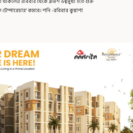
া থাকলেও রবিবার থেকে ক্রমশ উর্ধ্বমুখী হতে শুরু
 টেম্পারেচার’ কমবে। শনি -রবিবার কুয়াশা