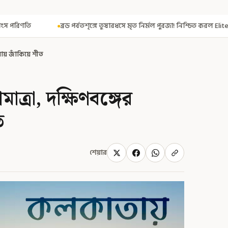
তশৃঙ্গে তুষারধসে মৃত নির্মল পুরজা! নিশ্চিত করল Elite Exped
নাগরিকত্ব দিত
ায় জাঁকিয়ে শীত
ত্রা, দক্ষিণবঙ্গের
ত
শেয়ার