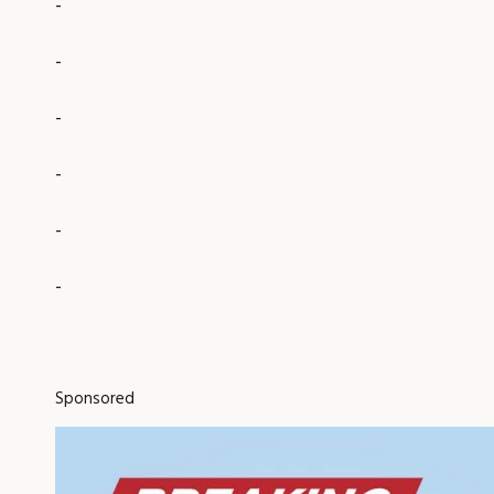
-
-
-
-
-
-
Sponsored