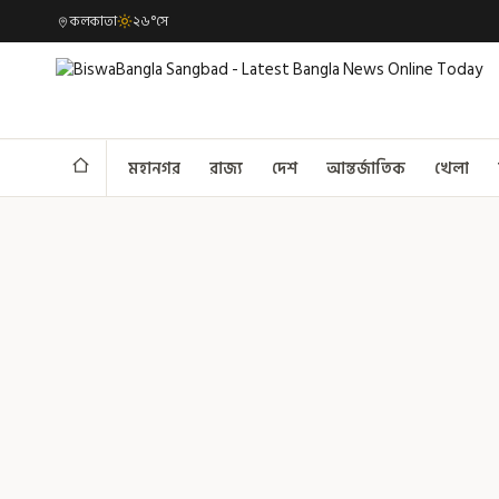
কলকাতা
২৬°সে
মহানগর
রাজ্য
দেশ
আন্তর্জাতিক
খেলা