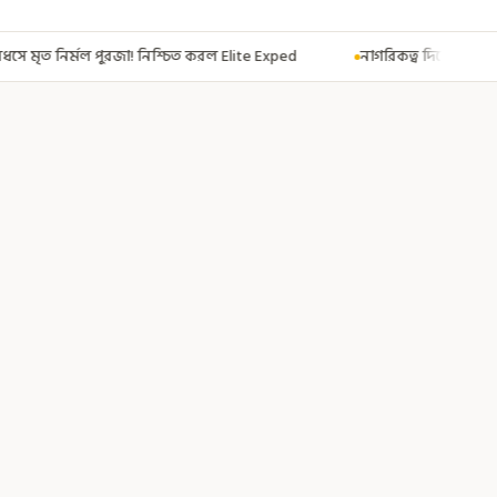
িত করল Elite Exped
নাগরিকত্ব দিতেই CAA! ৩০০ মতুয়াকে নাগরিকত্বের সার্টিফি