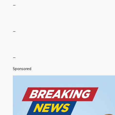
_
_
_
Sponsored