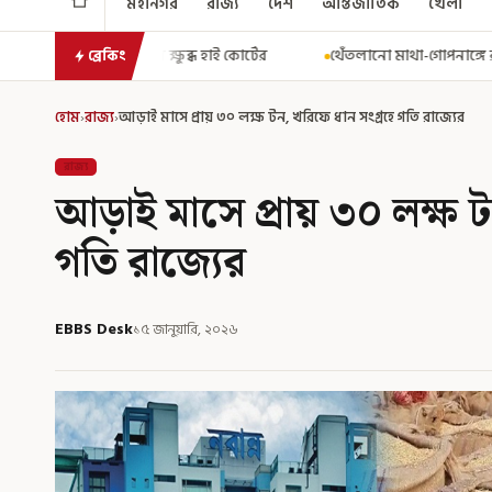
মহানগর
রাজ্য
দেশ
আন্তর্জাতিক
খেলা
ধ হাই কোর্টের
থেঁতলানো মাথা-গোপনাঙ্গে রড! বিজেপিশাসিত অসমে নাবা
ব্রেকিং
হোম
›
রাজ্য
›
আড়াই মাসে প্রায় ৩০ লক্ষ টন, খরিফে ধান সংগ্রহে গতি রাজ্যের
রাজ্য
আড়াই মাসে প্রায় ৩০ লক্ষ ট
গতি রাজ্যের
EBBS Desk
১৫ জানুয়ারি, ২০২৬