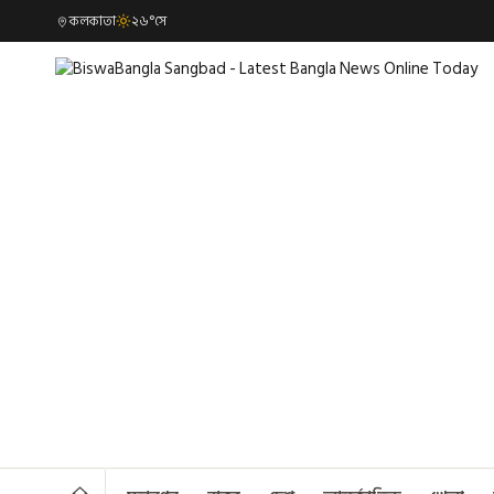
কলকাতা
২৬°সে