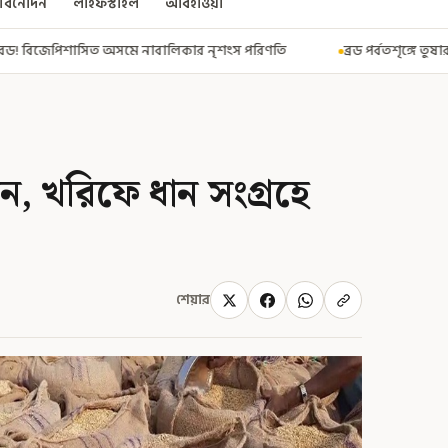
বিনোদন
লাইফস্টাইল
আবহাওয়া
লিকার নৃশংস পরিণতি
ব্রড পর্বতশৃঙ্গে তুষারধসে মৃত নির্মল পুরজা! নিশ্চ
ন, খরিফে ধান সংগ্রহে
শেয়ার