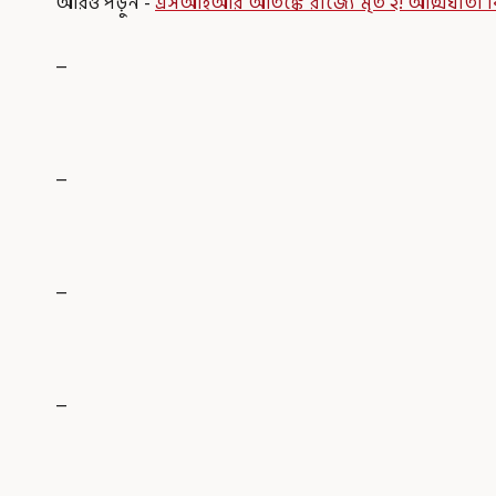
আরও পড়ুন -
এসআইআর আতঙ্কে রাজ্যে মৃত ২! আত্মঘাতী
_
_
_
_