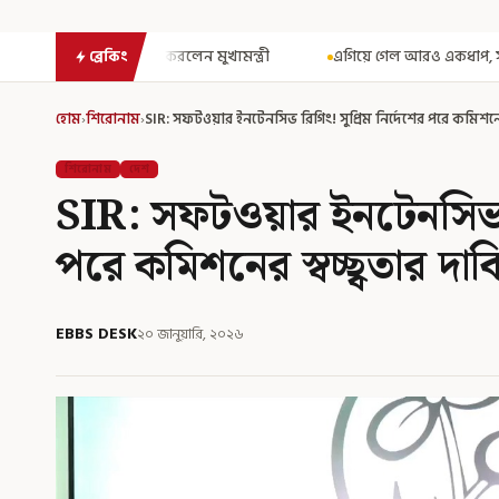
মুখ্যমন্ত্রী
এগিয়ে গেল আরও একধাপ, সপ্তম পে কমিশন গঠনের একাধিক শর্ত
ব্রেকিং
হোম
›
শিরোনাম
›
SIR: সফটওয়ার ইনটেনসিভ রিগিং! সুপ্রিম নির্দেশের পরে কমিশনের
শিরোনাম
দেশ
SIR: সফটওয়ার ইনটেনসিভ রি
পরে কমিশনের স্বচ্ছ্বতার দা
EBBS DESK
২০ জানুয়ারি, ২০২৬