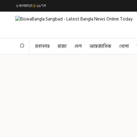
কলকাতা
২৯°সে
মহানগর
রাজ্য
দেশ
আন্তর্জাতিক
খেলা