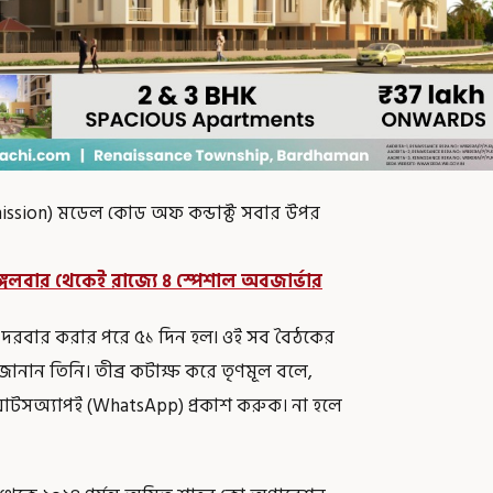
mission) মডেল কোড অফ কন্ডাক্ট সবার উপর
।
লবার থেকেই রাজ্যে ৪ স্পেশাল অবজার্ভার
থম দরবার করার পরে ৫১ দিন হল৷ ওই সব বৈঠকের
দাবি জানান তিনি। তীব্র কটাক্ষ করে তৃণমূল বলে,
োয়াটসঅ্যাপই (WhatsApp) প্রকাশ করুক। না হলে