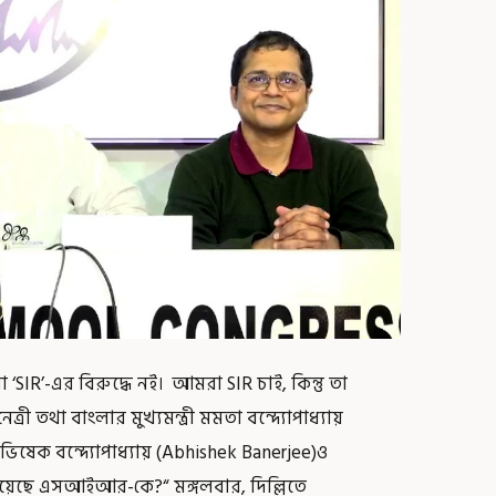
IR’-এর বিরুদ্ধে নই। আমরা SIR চাই, কিন্তু তা
ী তথা বাংলার মুখ্যমন্ত্রী মমতা বন্দ্যোপাধ্যায়
িষেক বন্দ্যোপাধ্যায় (Abhishek Banerjee)ও
য়েছে এসআইআর-কে?“ মঙ্গলবার, দিল্লিতে