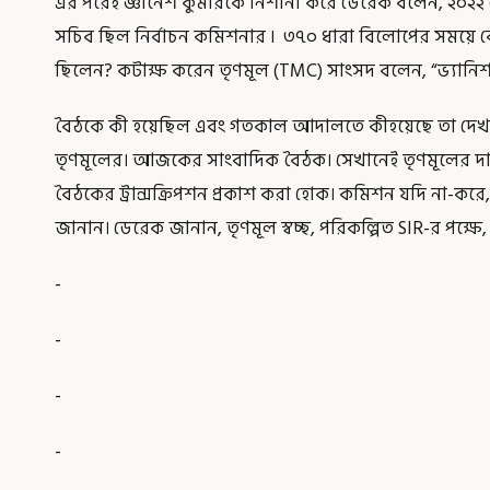
এর পরেই জ্ঞানেশ কুমারকে নিশানা করে ডেরেক বলেন, ২০২২
সচিব ছিল নির্বাচন কমিশনার ৷ ৩৭০ ধারা বিলোপের সময়ে কেন্দ্রী
ছিলেন? কটাক্ষ করেন তৃণমূল (TMC) সাংসদ বলেন, “ভ্যানিশ 
বৈঠকে কী হয়েছিল এবং গতকাল আদালতে কীহয়েছে তা দেখ
তৃণমূলের। আজকের সাংবাদিক বৈঠক। সেখানেই তৃণমূলের দাবি
বৈঠকের ট্রান্সক্রিপশন প্রকাশ করা হোক। কমিশন যদি না-করে, স
জানান। ডেরেক জানান, তৃণমূল স্বচ্ছ, পরিকল্পিত SIR-র পক্ষে,
-
-
-
-