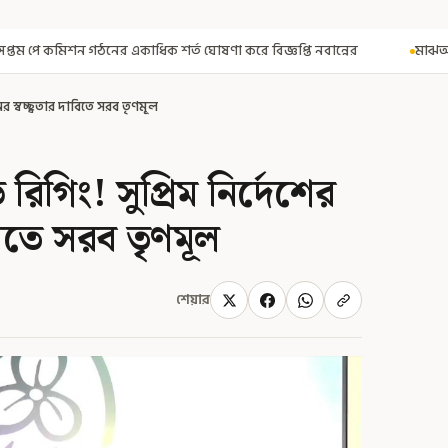
 ঘোষণা করে বিজ্ঞপ্তি নবান্নের
মাঝআকাশে আচমকা প্রবল ঝাঁকুনি! এয়া
 স্বচ্ছ্বতার দাবিতে সরব তৃণমূল
গিং! সুপ্রিম নির্দেশের
বিতে সরব তৃণমূল
শেয়ার