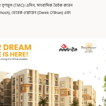
াল তৃণমূল (TMC)। এদিন, সাংবাদিক বৈঠক করেন
osh), ডেরেক ও’ব্রায়েন (Derek O'Brian) এবং