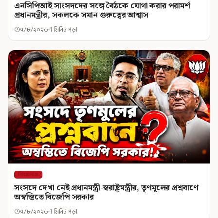
এনসিপিআই সাংসদদের সঙ্গে বৈঠকে যোগা করার পরামর্শ
প্রধানমন্ত্রীর, সকলকে সমান গুরুত্বের আশ্বাস
৭/৮/২০২৬
1 মিনিট পড়া
শিরোনাম
সংসদে দেখা নেই প্রধানমন্ত্রী-স্বরাষ্ট্রমন্ত্রীর, তৃণমূলের প্রশ্নবাণে
অস্বস্তিতে বিজেপি সরকার
৭/৮/২০২৬
1 মিনিট পড়া