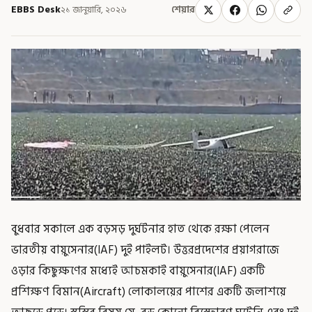
EBBS Desk
২১ জানুয়ারি, ২০২৬
শেয়ার
বুধবার সকালে এক বড়সড় দুর্ঘটনার হাত থেকে রক্ষা পেলেন
ভারতীয় বায়ুসেনার(IAF) দুই পাইলট। উত্তরপ্রদেশের প্রয়াগরাজে
ওড়ার কিছুক্ষণের মধ্যেই আচমকাই বায়ুসেনার(IAF) একটি
প্রশিক্ষণ বিমান(Aircraft) লোকালয়ের পাশের একটি জলাশয়ে