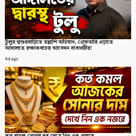
টুলুর শ্বশুরবাড়িতে তল্লাশি অভিযান, গ্রেফতারি এড়াতে
আদালতে রক্ষাকবচের আবেদন ব্যবসায়ীর!
4d ago
কত বাড়ল সোনার দর দেখে নিন এক নজরে