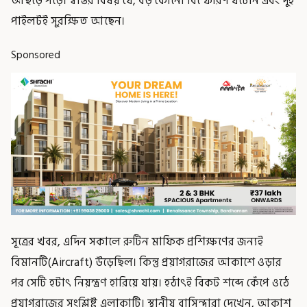
আছড়ে পড়ে। স্বস্তির বিষয় যে, বড় কোনো বিস্ফোরণ ঘটেনি এবং দুই
পাইলটই সুরক্ষিত আছেন।
Sponsored
সূত্রের খবর, এদিন সকালে রুটিন মাফিক প্রশিক্ষণের জন্যই
বিমানটি(Aircraft) উড়েছিল। কিন্তু প্রয়াগরাজের আকাশে ওড়ার
পর সেটি হটাৎ নিয়ন্ত্রণ হারিয়ে যায়। হঠাৎই বিকট শব্দে কেঁপে ওঠে
প্রয়াগরাজের সংশ্লিষ্ট এলাকাটি। স্থানীয় বাসিন্দারা দেখেন, আকাশ