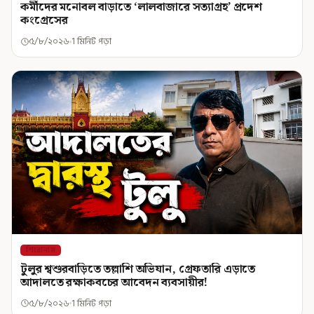
কর্মীদের মনোবল বাড়াতে ‘লালবাজারে সত্যাগ্রহ’ প্রদেশ
কংগ্রেসের
৫/৮/২০২৬
1 মিনিট পড়া
শিরোনাম
টুলুর শ্বশুরবাড়িতে তল্লাশি অভিযান, গ্রেফতারি এড়াতে
আদালতে রক্ষাকবচের আবেদন ব্যবসায়ীর!
৫/৮/২০২৬
1 মিনিট পড়া