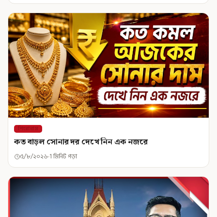
শিরোনাম
কত বাড়ল সোনার দর দেখে নিন এক নজরে
৫/৮/২০২৬
1 মিনিট পড়া