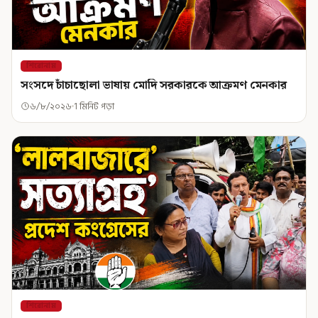
শিরোনাম
সংসদে চাঁচাছোলা ভাষায় মোদি সরকারকে আক্রমণ মেনকার
৬/৮/২০২৬
1 মিনিট পড়া
শিরোনাম