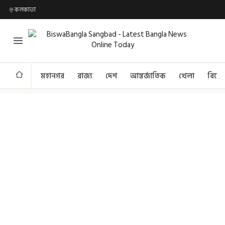
কলকাতা
মহানগর
রাজ্য
দেশ
আন্তর্জাতিক
খেলা
বিনো