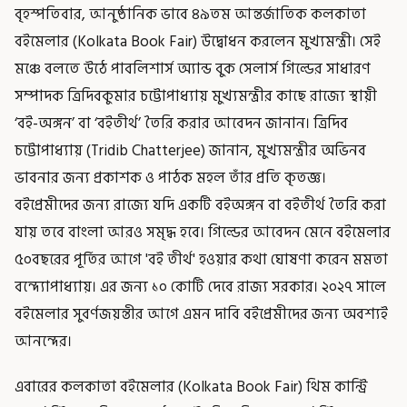
বৃহস্পতিবার, আনুষ্ঠানিক ভাবে ৪৯তম আন্তর্জাতিক কলকাতা
বইমেলার (Kolkata Book Fair) উদ্বোধন করলেন মুখ্যমন্ত্রী। সেই
মঞ্চে বলতে উঠে পাবলিশার্স অ্যান্ড বুক সেলার্স গিল্ডের সাধারণ
সম্পাদক ত্রিদিবকুমার চট্টোপাধ্যায় মুখ্যমন্ত্রীর কাছে রাজ্যে স্থায়ী
‘বই-অঙ্গন’ বা ‘বইতীর্থ’ তৈরি করার আবেদন জানান। ত্রিদিব
চট্টোপাধ্যায় (Tridib Chatterjee) জানান, মুখ্যমন্ত্রীর অভিনব
ভাবনার জন্য প্রকাশক ও পাঠক মহল তাঁর প্রতি কৃতজ্ঞ।
বইপ্রেমীদের জন্য রাজ্যে যদি একটি বইঅঙ্গন বা বইতীর্থ তৈরি করা
যায় তবে বাংলা আরও সমৃদ্ধ হবে। গিল্ডের আবেদন মেনে বইমেলার
৫০বছরের পূর্তির আগে 'বই তীর্থ' হওয়ার কথা ঘোষণা করেন মমতা
বন্দ্যোপাধ্যায়। এর জন্য ১০ কোটি দেবে রাজ্য সরকার। ২০২৭ সালে
বইমেলার সুবর্ণজয়ন্তীর আগে এমন দাবি বইপ্রেমীদের জন্য অবশ্যই
আনন্দের।
এবারের কলকাতা বইমেলার (Kolkata Book Fair) থিম কান্ট্রি