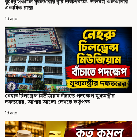
বুধের সকালে মুষলধারায় বৃষ্টি দক্ষিণবঙ্গে, জলমগ্ন কলকাতার
একাধিক রাস্তা
1d ago
নেহরু চিলড্রেন্স মিউজিয়াম বাঁচাতে পদক্ষেপ মুখ্যমন্ত্রীর
দফতরের, আশার আলো দেখছে কর্তৃপক্ষ
1d ago