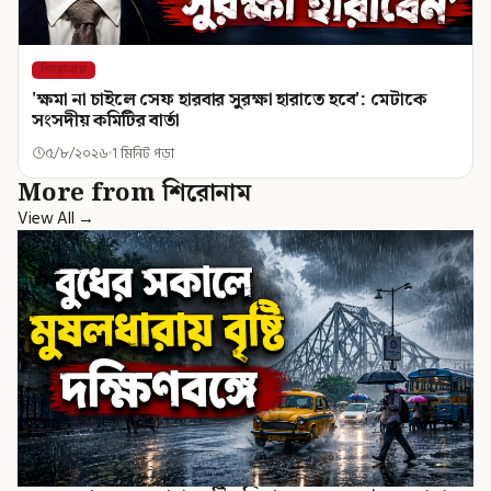
শিরোনাম
'ক্ষমা না চাইলে সেফ হারবার সুরক্ষা হারাতে হবে': মেটাকে
সংসদীয় কমিটির বার্তা
৫/৮/২০২৬
1 মিনিট পড়া
More from শিরোনাম
View All →