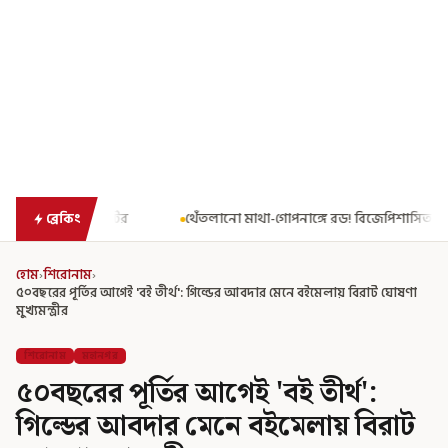
থেঁতলানো মাথা-গোপনাঙ্গে রড! বিজেপিশাসিত অসমে নাবালিকার নৃশংস পরিণত
ব্রেকিং
হোম
›
শিরোনাম
›
৫০বছরের পূর্তির আগেই 'বই তীর্থ': গিল্ডের আবদার মেনে বইমেলায় বিরাট ঘোষণা
মুখ্যমন্ত্রীর
শিরোনাম
মহানগর
৫০বছরের পূর্তির আগেই 'বই তীর্থ':
গিল্ডের আবদার মেনে বইমেলায় বিরাট