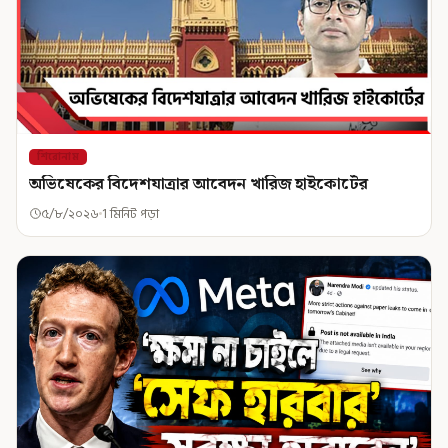
শিরোনাম
অভিষেকের বিদেশযাত্রার আবেদন খারিজ হাইকোর্টের
৫/৮/২০২৬
1 মিনিট পড়া