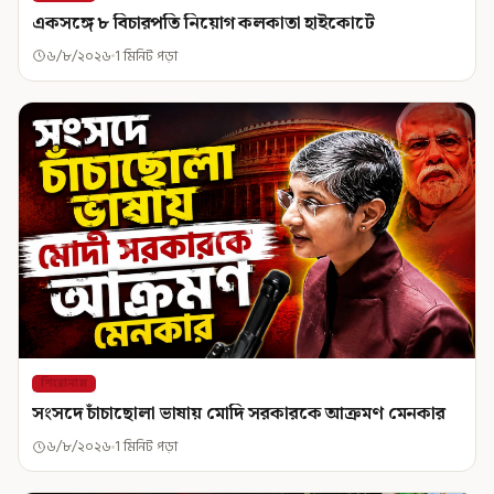
একসঙ্গে ৮ বিচারপতি নিয়োগ কলকাতা হাইকোর্টে
৬/৮/২০২৬
1 মিনিট পড়া
শিরোনাম
সংসদে চাঁচাছোলা ভাষায় মোদি সরকারকে আক্রমণ মেনকার
৬/৮/২০২৬
1 মিনিট পড়া