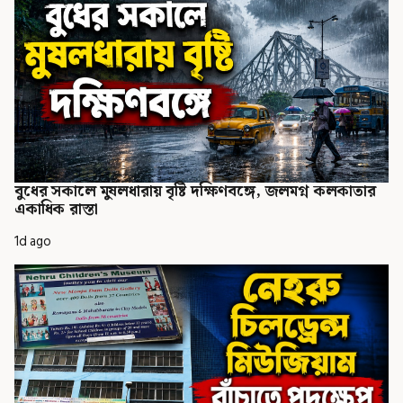
বুধের সকালে মুষলধারায় বৃষ্টি দক্ষিণবঙ্গে, জলমগ্ন কলকাতার
একাধিক রাস্তা
1d ago