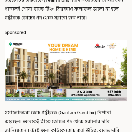
হয়েছে টিম ইন্ডিয়াকে (Team India)। বিসিসিআইয়ের অন্দরে কান
পাতলেই শোনা যাচ্ছে টি২০ বিশ্বকাপে ফলাফল ভালো না হলে
গম্ভীরকে কোচের পদ থেকে সরানো হতে পারে।
Sponsored
সমালোচকরা কোচ গম্ভীরকে (Gautam Gambhir) নিশানা
করেছেন। অনেকেই তাঁকে কোচের পদ থেকে সরানোর দাবি
জানিয়েছেন । টেস্টে অন্য কাউকে কোচ করা উচিত, বলেও দাবি