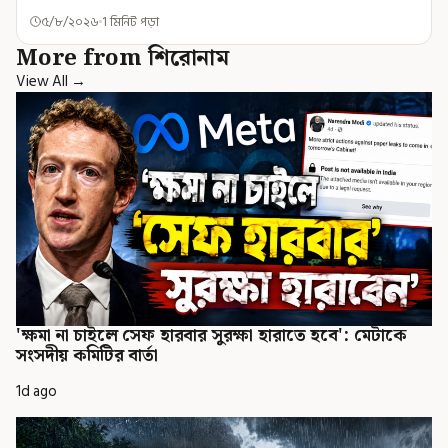
৫/৮/২০২৬
1 মিনিট পড়া
More from শিরোনাম
View All →
'ক্ষমা না চাইলে সেফ হারবার সুরক্ষা হারাতে হবে': মেটাকে
সংসদীয় কমিটির বার্তা
1d ago