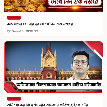
শিরোনাম
কত বাড়ল সোনার দর দেখে নিন এক নজরে
৫/৮/২০২৬
1 মিনিট পড়া
শিরোনাম
অভিষেকের বিদেশযাত্রার আবেদন খারিজ হাইকোর্টের