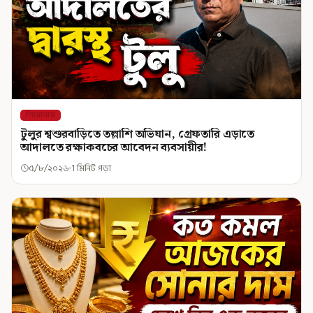
শিরোনাম
টুলুর শ্বশুরবাড়িতে তল্লাশি অভিযান, গ্রেফতারি এড়াতে
আদালতে রক্ষাকবচের আবেদন ব্যবসায়ীর!
৫/৮/২০২৬
1 মিনিট পড়া