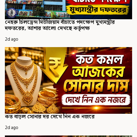
নেহরু চিলড্রেন্স মিউজিয়াম বাঁচাতে পদক্ষেপ মুখ্যমন্ত্রীর
দফতরের, আশার আলো দেখছে কর্তৃপক্ষ
2d ago
কত বাড়ল সোনার দর দেখে নিন এক নজরে
2d ago