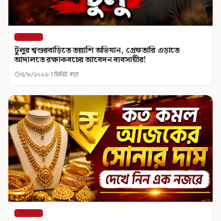
শিরোনাম
টুলুর শ্বশুরবাড়িতে তল্লাশি অভিযান, গ্রেফতারি এড়াতে
আদালতে রক্ষাকবচের আবেদন ব্যবসায়ীর!
৫/৮/২০২৬
1 মিনিট পড়া
শিরোনাম