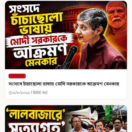
শিরোনাম
সংসদে চাঁচাছোলা ভাষায় মোদি সরকারকে আক্রমণ মেনকার
৬/৮/২০২৬
1 মিনিট পড়া