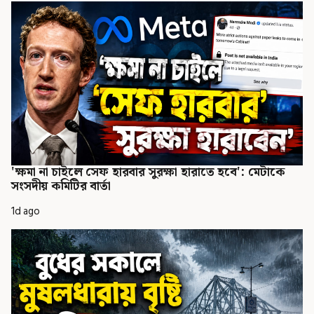
'ক্ষমা না চাইলে সেফ হারবার সুরক্ষা হারাতে হবে': মেটাকে
সংসদীয় কমিটির বার্তা
1d ago