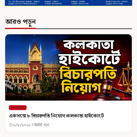
আরও পড়ুন
শিরোনাম
একসঙ্গে ৮ বিচারপতি নিয়োগ কলকাতা হাইকোর্টে
৬/৮/২০২৬
1 মিনিট পড়া