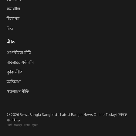
কর্মখালি
বিজ্ঞাপন
ফিড
নীতি
গোপনীয়তা নীতি
ব্যবহারের শর্তাবলি
কুকি নীতি
অভিযোগ
সংশোধন নীতি
© 2026 BiswaBangla Sangbad - Latest Bangla News Online Today। সর্বস্বত্ব
সংরক্ষিত।
একটি স্বতন্ত্র সংবাদ প্রকল্প