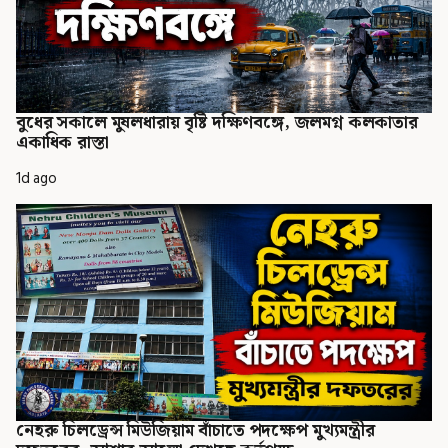
বুধের সকালে মুষলধারায় বৃষ্টি দক্ষিণবঙ্গে, জলমগ্ন কলকাতার
একাধিক রাস্তা
1d ago
নেহরু চিলড্রেন্স মিউজিয়াম বাঁচাতে পদক্ষেপ মুখ্যমন্ত্রীর