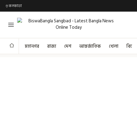
কলকাতা
মহানগর
রাজ্য
দেশ
আন্তর্জাতিক
খেলা
বিনো