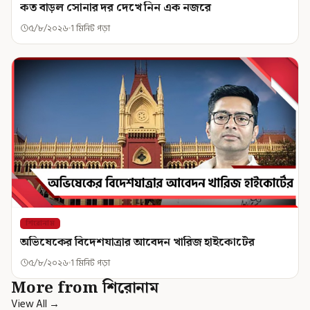
কত বাড়ল সোনার দর দেখে নিন এক নজরে
৫/৮/২০২৬
1 মিনিট পড়া
শিরোনাম
অভিষেকের বিদেশযাত্রার আবেদন খারিজ হাইকোর্টের
৫/৮/২০২৬
1 মিনিট পড়া
More from শিরোনাম
View All →