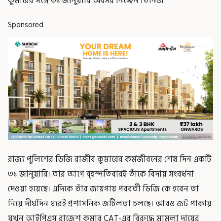
কুমারের সঙ্গে ৩১ জানুয়ারি অবসর নিচ্ছেন তিনিও।
Sponsored
রাজ্য পুলিশের ডিজি রাজীব কুমারের কর্মজীবনের শেষ দিন একটি
৩১ জানুয়ারি। তার আগে বৃহস্পতিবারই তাঁকে বিদায় সংবর্ধনা
দেওয়া হয়েছে। এদিকে তাঁর জায়গায় পরবর্তী ডিজি কে হবেন তা
নিয়ে দীর্ঘদিন ধরেই প্রশাসনিক জটিলতা চলছে। আরও জট পাকায়
যখন আইপিএস রাজেশ কুমার CAT-এর বিরুদ্ধে মামলা দায়ের